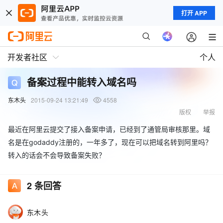
打开 APP
开发者社区
个人
备案过程中能转入域名吗
东木头
2015-09-24 13:21:49
4558
版权
举报
最近在阿里云提交了接入备案申请，已经到了通管局审核那里。域
名是在godaddy注册的，一年多了，现在可以把域名转到阿里吗？
转入的话会不会导致备案失败？
2
条回答
东木头