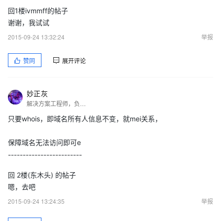
回1楼ivmmff的帖子
谢谢，我试试
2015-09-24 13:32:24
举报
赞同
展开评论
妙正灰
解决方案工程师，负责为企业规划上云迁移方案和云上架构设计，在网站建设开发和云计算领域有多年经验，专注于Linux平台的系统维护以及应用部署。致力于以场景化的方式让云计算，用更加通俗易懂的方式让更多人体验云计算，让云端的计算更质朴的落地。
只要whois，即域名所有人信息不变，就mei关系，
保障域名无法访问即可e
-------------------------
回 2楼(东木头) 的帖子
嗯，去吧
2015-09-24 13:24:35
举报