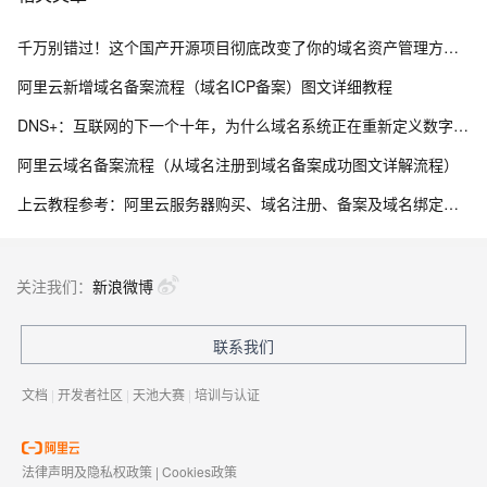
千万别错过！这个国产开源项目彻底改变了你的域名资产管理方式，收藏它相当于多一个安全专家！
阿里云新增域名备案流程（域名ICP备案）图文详细教程
DNS+：互联网的下一个十年，为什么域名系统正在重新定义数字生态？ ——解读《“DNS+”发展白皮书（2023）》
阿里云域名备案流程（从域名注册到域名备案成功图文详解流程）
上云教程参考：阿里云服务器购买、域名注册、备案及域名绑定全流程指南
关注我们：
新浪微博
联系我们
文档
|
开发者社区
|
天池大赛
|
培训与认证
法律声明及隐私权政策
|
Cookies政策