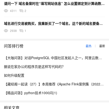
请问一下 域名备案时在“填写网站信息” 怎么设置绑定到计算函数中呢 不想设置ECS。
4311
2
域名进行交易被购买，我重新买了一个域名，这个新的域名要备案吗？原来已备案的网站是取消接入/注销网站？
2938
1
问答排行榜
最热
最新
【大咖问答】对话PostgreSQL 中国社区发起人之一，阿里云数据库高级专家 德哥
据说在家办公的程序员是这样写代码的？
如何升级配置
【藏经阁一起读（27）】本周推荐《Apache Flink案例集（2022版）》，你有哪些心得？
【精品问答】python技术1000问(1)
相关文章