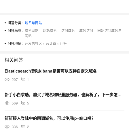
问答分类：
域名与网站
问答标签：
域名网站
网站域名
访问域名
域名访问
网站访问域名与
网站
问答地址：
开发者社区
>
云计算
>
问答
相关问答
Elasticsearch登陆kibana是否可以支持自定义域名
207
1
新手小白求助，购买了域名和轻量服务器，也解析了，下一步怎么办，怎么开始搭建网站？首次登陆的账号和密码
569
5
钉钉接入登陆中的回调域名，可以使用ip+端口吗？
336
2