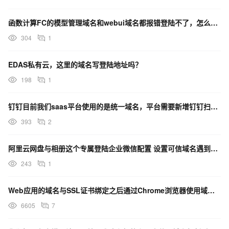
函数计算FC的模型管理域名和webui域名都报错登陆不了，怎么回事？
304
1
EDAS私有云，这里的域名写登陆地址吗？
198
1
钉钉目前我们saas平台使用的是统一域名，平台需要新增钉钉扫码登陆的方式，这种情况有什么解决方案吗？
393
2
阿里云网盘与相册这个专属登陆企业微信配置 设置可信域名遇到这个问题 有办法解决吗？
243
1
Web应用的域名与SSL证书绑定之后通过Chrome浏览器使用域名访问网站失败
6605
7