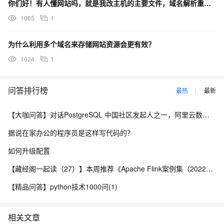
你们好！有人懂网站吗，就是我改主机的主要文件，域名解析重新生效需要多久[思考]
1065
1
为什么利用多个域名来存储网站资源会更有效？
1024
1
问答排行榜
最热
最新
【大咖问答】对话PostgreSQL 中国社区发起人之一，阿里云数据库高级专家 德哥
据说在家办公的程序员是这样写代码的？
如何升级配置
【藏经阁一起读（27）】本周推荐《Apache Flink案例集（2022版）》，你有哪些心得？
【精品问答】python技术1000问(1)
相关文章