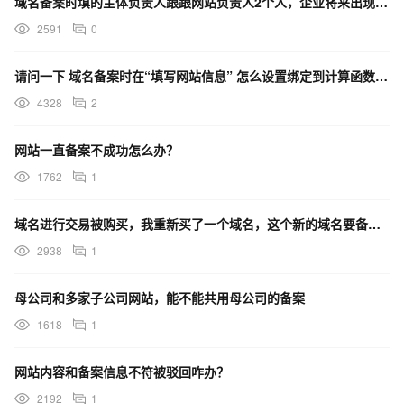
域名备案时填的主体负责人跟跟网站负责人2个人，企业将来出现经营风险谁承担
2591
0
请问一下 域名备案时在“填写网站信息” 怎么设置绑定到计算函数中呢 不想设置ECS。
4328
2
网站一直备案不成功怎么办？
1762
1
域名进行交易被购买，我重新买了一个域名，这个新的域名要备案吗？原来已备案的网站是取消接入/注销网站？
2938
1
母公司和多家子公司网站，能不能共用母公司的备案
1618
1
网站内容和备案信息不符被驳回咋办？
2192
1