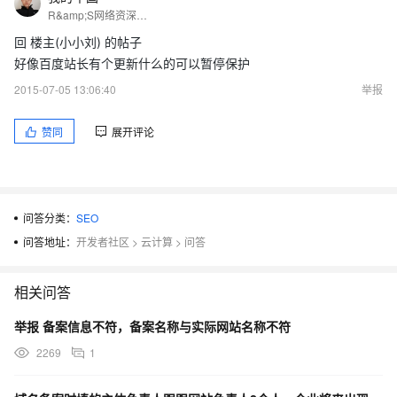
R&amp;S网络资深工程师 ，阿里云论坛官方版主，阿里云云计算ACP，春考教学网站长，IT技术晋级之路专辑作者
回 楼主(小小刘) 的帖子
好像百度站长有个更新什么的可以暂停保护
2015-07-05 13:06:40
举报
赞同
展开评论
问答分类：
SEO
问答地址：
开发者社区
>
云计算
>
问答
相关问答
举报 备案信息不符，备案名称与实际网站名称不符
2269
1