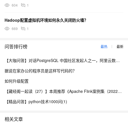
604
1
Hadoop配置虚拟机环境如何永久关闭防火墙？
669
1
问答排行榜
最热
最新
【大咖问答】对话PostgreSQL 中国社区发起人之一，阿里云数据库高级专家 德哥
据说在家办公的程序员是这样写代码的？
如何升级配置
【藏经阁一起读（27）】本周推荐《Apache Flink案例集（2022版）》，你有哪些心得？
【精品问答】python技术1000问(1)
相关文章