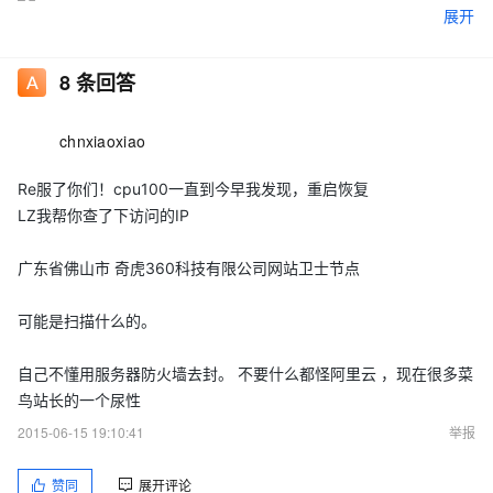
展开
8
条回答
同一ip,同一时间那么多访问次数，竟然不拦截？
chnxiaoxiao
服了你们！不只一次了！
Re服了你们！cpu100一直到今早我发现，重启恢复
LZ我帮你查了下访问的IP
广东省佛山市 奇虎360科技有限公司网站卫士节点
可能是扫描什么的。
自己不懂用服务器防火墙去封。 不要什么都怪阿里云 ，现在很多菜
鸟站长的一个尿性
2015-06-15 19:10:41
举报
赞同
展开评论