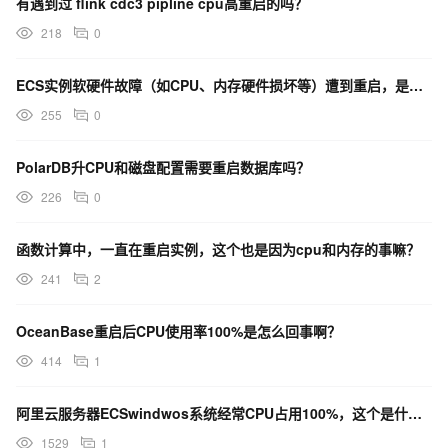
有遇到过 flink cdc3 pipline cpu高重启的吗？
218
0
ECS实例软硬件故障（如CPU、内存硬件损坏等）遭到重启，是什么原因导致的？
255
0
PolarDB升CPU和磁盘配置需要重启数据库吗？
226
0
函数计算中，一直在重启实例，这个也是因为cpu和内存的事嘛？
241
2
OceanBase重启后CPU使用率100%是怎么回事啊？
414
1
阿里云服务器ECSwindwos系统经常CPU占用100%，这个是什么原因。每次都要重启才能解决。
1529
1