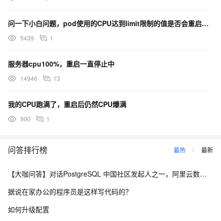
问一下小白问题，pod使用的CPU达到limit限制的值是否会重启？？？为什么今天有个pod达到了limit的限制一直没有重启
5439
1
服务器cpu100%，重启一直停止中
14946
13
我的CPU跑满了，重启后仍然CPU爆满
900
1
问答排行榜
最热
最新
【大咖问答】对话PostgreSQL 中国社区发起人之一，阿里云数据库高级专家 德哥
据说在家办公的程序员是这样写代码的？
如何升级配置