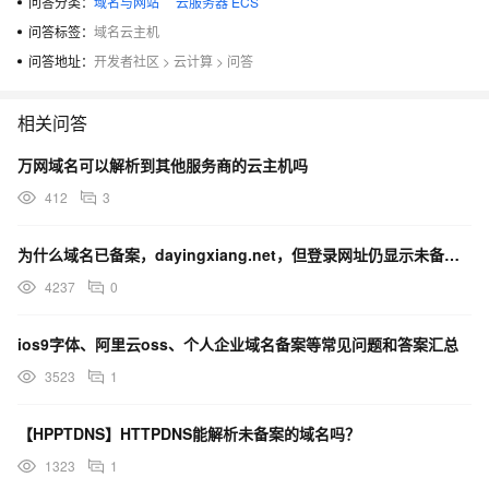
问答分类：
域名与网站
云服务器 ECS
问答标签：
域名云主机
问答地址：
开发者社区
>
云计算
>
问答
相关问答
万网域名可以解析到其他服务商的云主机吗
412
3
为什么域名已备案，dayingxiang.net，但登录网址仍显示未备案？
4237
0
ios9字体、阿里云oss、个人企业域名备案等常见问题和答案汇总
3523
1
【HPPTDNS】HTTPDNS能解析未备案的域名吗？
1323
1