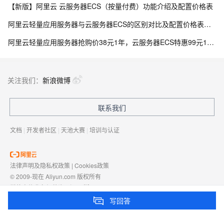
【新版】阿里云 云服务器ECS（按量付费）功能介绍及配置价格表
阿里云轻量应用服务器与云服务器ECS的区别对比及配置价格表说明
阿里云轻量应用服务器抢购价38元1年，云服务器ECS特惠99元1年，区别与选购指南参考
关注我们：
新浪微博
联系我们
文档
|
开发者社区
|
天池大赛
|
培训与认证
法律声明及隐私权政策
|
Cookies政策
© 2009-现在 Aliyun.com 版权所有
增值电信业务经营许可证：
浙B2-20080101
域名注册服务机构许可：
浙D3-20210002
写回答
浙公网安备 33010602009975号
浙B2-20080101-4