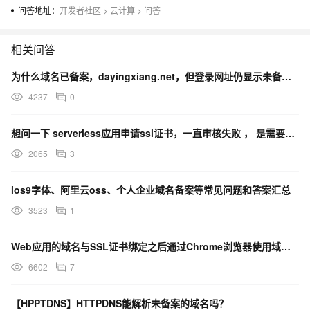
问答地址：
开发者社区
>
云计算
>
问答
相关问答
为什么域名已备案，dayingxiang.net，但登录网址仍显示未备案？
4237
0
想问一下 serverless应用申请ssl证书，一直审核失败 ， 是需要自己购买域名绑定吗？ 如果
2065
3
ios9字体、阿里云oss、个人企业域名备案等常见问题和答案汇总
3523
1
Web应用的域名与SSL证书绑定之后通过Chrome浏览器使用域名访问网站失败
6602
7
【HPPTDNS】HTTPDNS能解析未备案的域名吗？