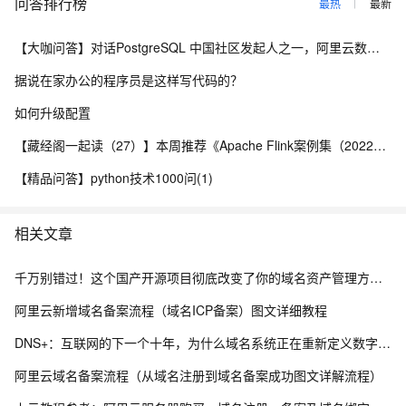
问答排行榜
最热
最新
【大咖问答】对话PostgreSQL 中国社区发起人之一，阿里云数据库高级专家 德哥
据说在家办公的程序员是这样写代码的？
如何升级配置
【藏经阁一起读（27）】本周推荐《Apache Flink案例集（2022版）》，你有哪些心得？
【精品问答】python技术1000问(1)
相关文章
千万别错过！这个国产开源项目彻底改变了你的域名资产管理方式，收藏它相当于多一个安全专家！
阿里云新增域名备案流程（域名ICP备案）图文详细教程
DNS+：互联网的下一个十年，为什么域名系统正在重新定义数字生态？ ——解读《“DNS+”发展白皮书（2023）》
阿里云域名备案流程（从域名注册到域名备案成功图文详解流程）