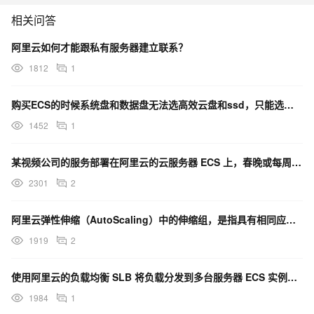
相关问答
阿里云如何才能跟私有服务器建立联系？
1812
1
购买ECS的时候系统盘和数据盘无法选高效云盘和ssd，只能选择essd和essd autopl?
1452
1
某视频公司的服务部署在阿里云的云服务器 ECS 上，春晚或每周五热门节目来临时，如临大敌，又不想长期
2301
2
阿里云弹性伸缩（AutoScaling）中的伸缩组，是指具有相同应用场景的 ECS 实例集合。当用户
1919
2
使用阿里云的负载均衡 SLB 将负载分发到多台服务器 ECS 实例上去的时候，哪些工具即可获得发起请
1984
1