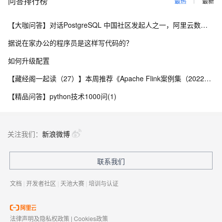
问答排行榜
最热
最新
【大咖问答】对话PostgreSQL 中国社区发起人之一，阿里云数据库高级专家 德哥
据说在家办公的程序员是这样写代码的？
如何升级配置
【藏经阁一起读（27）】本周推荐《Apache Flink案例集（2022版）》，你有哪些心得？
【精品问答】python技术1000问(1)
关注我们：
新浪微博
联系我们
文档
|
开发者社区
|
天池大赛
|
培训与认证
法律声明及隐私权政策
|
Cookies政策