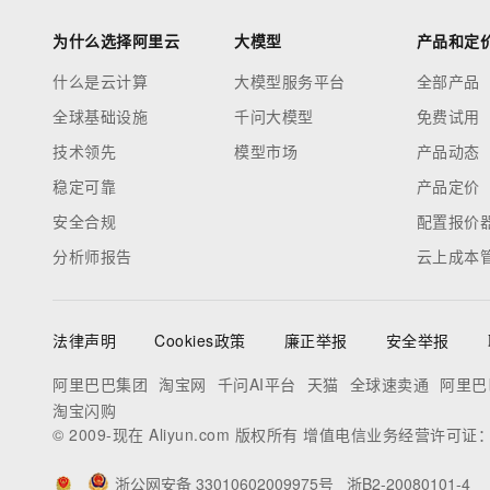
为什么选择阿里云
大模型
产品和定
什么是云计算
大模型服务平台
全部产品
全球基础设施
千问大模型
免费试用
技术领先
模型市场
产品动态
稳定可靠
产品定价
安全合规
配置报价
分析师报告
云上成本
法律声明
Cookies政策
廉正举报
安全举报
阿里巴巴集团
淘宝网
千问AI平台
天猫
全球速卖通
阿里巴
淘宝闪购
© 2009-现在 Aliyun.com 版权所有 增值电信业务经营许可证
浙公网安备 33010602009975号
浙B2-20080101-4