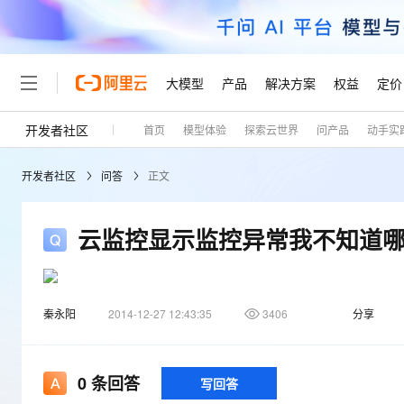
大模型
产品
解决方案
权益
定价
开发者社区
首页
模型体验
探索云世界
问产品
动手实
大模型
产品
解决方案
权益
定价
云市场
伙伴
服务
了解阿里云
精选产品
精选解决方案
普惠上云
产品定价
精选商城
成为销售伙伴
售前咨询
为什么选择阿里云
千问AI平台
开发者社区
问答
正文
了解云产品的定价详情
大模型服务平台百炼
千问办公，解锁你的工作
普惠上云 官方力荐
分销伙伴
在线服务
网站建设
什么是云计算
大
大模型服务与应用平台
企业级Agent产品，直接
云服务器38元/年起，超
咨询伙伴
多端小程序
技术领先
云监控显示监控异常我不知道
云上成本管理
售后服务
轻量应用服务器
Agency Agents：拥
官方推荐返现计划
大模型
精选产品
精选解决方案
Salesforce 国际版订阅
稳定可靠
管理和优化成本
推荐新用户得奖励，单订单
销售伙伴合作计划
自助服务
友盟天域
安全合规
人工智能与机器学习
AI
文本生成
云数据库 RDS
HappyHorse 打造一
云工开物
无影生态合作计划
在线服务
秦永阳
2014-12-27 12:43:35
3406
分享
观测云
分析师报告
高校专属算力普惠，学生认
计算
互联网应用开发
Qwen3.8-Max
HOT
Salesforce On Alibaba C
工单服务
Tuya 物联网平台阿里云
研究报告与白皮书
人工智能平台 PAI
快速拥有专属 OpenClaw
大模
Consulting Partner 合
大数据
容器
智能体时代全能旗舰模型
免费试用
短信专区
0
条回答
一站式AI开发、训练和推
写回答
蓝凌 OA
AI 大模型销售与服务生
现代化应用