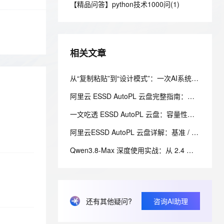
安全
【精品问答】python技术1000问(1)
我要投诉
e-1.1-I2V
Cosyvoice-V3-Flash
PolarDB
上云场景组合购
Milvus 弹性伸缩功能新增节
伴
漫剧创作，剧本、分镜、视频高效生成
100%兼容MySQL、PostgreSQL，兼容Oracle，支持集中和分布式
覆盖90%+业务场景，专享组合折扣价
点支持范围
畅自然，细节丰富
高表现力语音合成大模型，语音克隆听感自然
VPN
ernetes 版 ACK
云聚AI 严选权益
AI 原生数据库服务发布
SSL 证书
2V
Fun-ASR
，一键激活高效办公新体验
理容器应用的 K8s 服务
精选AI产品，从模型到应用全链提效
Agent 数据网关
相关文章
文戏情感细腻自然，动作戏激烈拳拳到肉，实现更强表演能力
支持中英文自由切换，具备更强的噪声鲁棒性
堡垒机
AI 用量加速计划
云原生数据库 PolarDB
防火墙
从“复制粘贴”到“设计模式”：​一次AI系统LLM调用层的重构实践
、识别商机，让客服更高效、服务更出色。
新老同享，达量后返
Agentic Database 发布
主机安全
应用
阿里云 ESSD AutoPL 云盘完整指南：性能分层、计费规则与控制台操作
一文吃透 ESSD AutoPL 云盘：容量性能解耦、三层 IO 性能与计费测算
千问办公
NEW
AI 应用及服务市场
的智能体编程平台
一站式AI生产力平台
阿里云ESSD AutoPL 云盘详解：基准 / 预配置 / 突发三层性能与费用封顶机制
AI 应用
伶鹊
Qwen3.8-Max 深度使用实战：从 2.4 万亿参数到生产级智能体落地
企业级人与Agent协作平台，接入和调度多个数字员工
智能客服平台，对话机器人、对话分析、智能外呼
大模型
大模型服务平台百炼 - 全妙
自然语言处理
应用创作平台
多模态内容创作工具，已接入 DeepSeek
数据标注
还有其他疑问?
咨询AI助理
机器学习