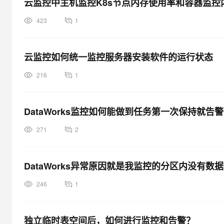
云监控中主机监控K8s节点内存使用率和容器监控
大模型解决方案
迁移与运维管理
423
1
快速部署 Dify，高效搭建 
专有云
云监控如何统一监控服务器安装软件的运行状态
10 分钟在聊天系统中增加
216
1
DataWorks监控如何能做到任务第一次保持就
271
2
DataWorks异常原因就是我监控的分区内没有数
246
1
独立临时表空间后，如何进行监控和告警？