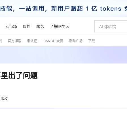
云市场
伙伴
服务
了解阿里云
践
官方博客
考认证
TIANCHI大赛
活动广场
下载
AI 特惠
数据与 API
成为产品伙伴
企业增值服务
最佳实践
价格计算器
AI 场景体
基础软件
产品伙伴合
阿里云认证
市场活动
配置报价
大模型
自助选配和估算价格
新方式
睿译宝，AI翻译排版一步到位
智启 AI 普惠权益
产品生态集成认证中心
企业支持计划
云上春晚
域名与网站
千问官方 MaaS 平台，为开发者和 Agent 而生，新用户赠送 1 亿 + tokens 额度
Qwen Aud
AI Coding
阿里云Maa
2026 阿里云
云服务器 E
为企业打
数据集
Windows
大模型认证
模型
NEW
NEW
交付可用成果
值低价云产品抢先购
上传文档即自动完成翻译和格式还原
至高享 1亿+免费 tokens，加速 Al 应用落地
提供智能易用的域名与建站服务
智能编程，一键
安全可靠、
产品生态伙伴
专家技术服务
云上奥运之旅
弹性计算合作
阿里云中企出
手机三要素
宝塔 Linux
全部认证
哪里出了问题
价格优势
有专属领域专家
GLM-5.2：长任务时代开源旗舰模型
阿里云 OPC 创新助力计划
千问大模型
即刻拥有 DeepS
AI 电商营销
对象存储 O
大模型
产品生态伙伴工作台
企业增值服务台
云栖战略参考
云存储合作计
云栖大会
身份实名认证
CentOS
训练营
推动算力普惠，释放技术红利
最高返9万
多领域专家智能体,一键组建 AI 虚拟交付团队
快速构建应用程序和网站，即刻迈出上云第一步
至高百万元 Token 补贴，加速一人公司成长
多元化、高性能、安全可靠的大模型服务
真正可用的 1M 上下文,一次完成代码全链路开发
轻松解锁专属 Dee
从图文生成到
云上的中国
数据库合作计
活动全景
短信
Docker
图片和
站式影视创作平台
Hermes Agent，打造自进化智能体
Token Plan 模型订阅计划
数字证书管理服务（原SSL证书）
5 分钟轻松部署
AI 广告创作
无影云电脑
企业成长
NEW
信息公告
版权
看见新力量
云网络合作计
OCR 文字识别
JAVA
证享300元代金券
可视化编排打通从文字构思到成片全链路闭环
全托管，含MySQL、PostgreSQL、SQL Server、MariaDB多引擎
自主进化，持久记忆，越用越聪明
Qwen3.8-Max 首发尝鲜，限时加量 10 倍，夜间低至2折
实现全站HTTPS，呈现可信的WEB访问
图文、视频一
随时随地安
魔搭 Mode
Kimi-K3
HappyHors
NEW
loud
服务实践
官网公告
金融模力时刻
Salesforce O
版
发票查验
全能环境
Claude Code + GStack 打造工程团队
千问办公，限时限量积分加倍
Qoder
低代码高效构
AI 建站
短信服务
型
NEW
作计划
Kimi 最新旗舰模型，长程编程与推理利器
让文字生成流
计划
创新中心
魔搭 ModelSc
健康状态
理服务
让AI从“聊天伙伴”进化为能干活的“数字员工”
安装技能 GStack，拥有专属 AI 工程团队
你的AI工作搭子，覆盖日常办公高频场景
面向真实软件的智能体编程平台
0 代码专业建
客户案例
天气预报查询
操作系统
态合作计划