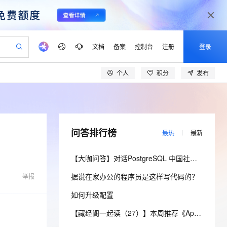
文档
备案
控制台
注册
登录
个人
积分
发布
验
作计划
器
AI 活动
专业服务
服务伙伴合作计划
开发者社区
加入我们
产品动态
服务平台百炼
阿里云 OPC 创新助力计划
一站式生成采购清单，支持单品或批量购买
io：打造专属 AI 语音助手
S产品伙伴计划（繁花）
峰会
CS
造的大模型服务与应用开发平台
一句话生成原生可编辑精美 PPT 文稿
AI 生产力先锋
Al MaaS 服务伙伴赋能合作
域名
博文
Careers
至高可申请百万元
Qwen3.8-Max 模型上线
开启高性价比 AI 编程新体验
弹性可伸缩的云计算服务
Qwen-Audio-3.0-Realtime 端到端实时语音角色扮演
输入一句话想法, 轻松生成专业的 PPT
先锋实践拓展 AI 生产力的边界
Token 补贴，五大权
计划
海大会
伙伴信用分合作计划
商标
问答
社会招聘
问答排行榜
最热
最新
益加速 OPC 成功
eek-V4-Pro
SS
一键部署幻兽帕鲁游戏服务器
飞天发布时刻
HOT
Open Search 向量检索版支
划
备案
电子书
校园招聘
pSeek-V4-Pro
视频创作，一键激活电商全链路生产力
稳定、安全、高性价比、高性能的云存储服务
一键购买专属联机服务器，轻松开启游戏
所见，即是所愿
持视频检索 Pipeline 功能
更多支持
【大咖问答】对话PostgreSQL 中国社区发起人之一，阿里云数据库高级专家 德哥
划
公司注册
镜像站
视频生成
语音识别与合成
专属 QwenPaw
漫剧工坊：一站式动画创作平台
AI 实训营
HOT
应用身份服务 (IDaaS)
据说在家办公的程序员是这样写代码的？
合作伙伴培训与认证
举报
划
上云迁移
站生成，高效打造优质广告素材
全接入的云上超级电脑
从聊天伙伴进化为能主动干活的本地数字员工
快速生产连贯的高质量长漫剧
从基础到进阶，Agent 创客手把手教你
OpenClaw 管理能力上线
lScope
我要反馈
e-1.1-T2V
Qwen3-TTS-Flash
如何升级配置
查询合作伙伴
n Alibaba Cloud ISV 合作
代维服务
建企业门户网站
10 分钟搭建微信、支付宝小程序
MaxCompute MaxFrame 提
畅细腻的高质量视频
离线语音合成大模型，多语言方言自适应，低延迟高稳定
创新加速
ope
登录合作伙伴管理后台
【藏经阁一起读（27）】本周推荐《Apache Flink案例集（2022版）》，你有哪些心得？
我要建议
站，无忧落地极速上线
以可视化方式快速构建移动和 PC 门户网站
国内短信简单易用，安全可靠，秒级触达，全球覆盖200+国家和地区。
高效部署网站，快速应用到小程序
供自动弹性内存功能