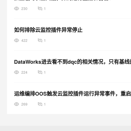
230
1
如何排除云监控插件异常停止
422
1
DataWorks进去看不到dqc的相关情况，只有
224
1
运维编排OOS触发云监控插件运行异常事件，重
269
1