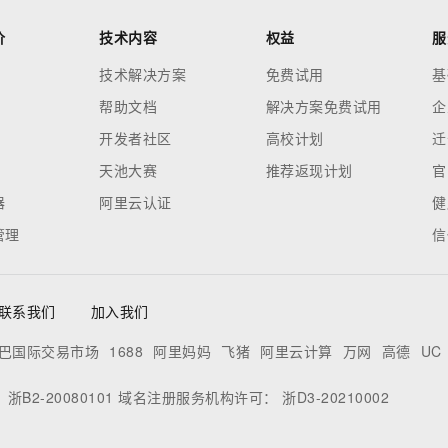
价
技术内容
权益
服
技术解决方案
免费试用
基
帮助文档
解决方案免费试用
企
开发者社区
高校计划
迁
天池大赛
推荐返现计划
官
器
阿里云认证
健
管理
信
联系我们
加入我们
巴国际交易市场
1688
阿里妈妈
飞猪
阿里云计算
万网
高德
UC
：
浙B2-20080101
域名注册服务机构许可：
浙D3-20210002