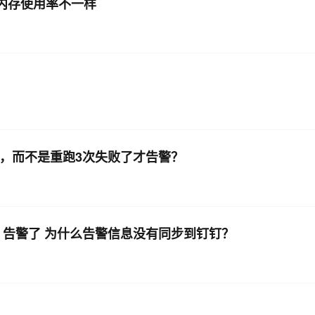
内存使用率不一样
AI 应用
10分钟微调：让0.6B模型媲美235B模
多模态数据信
型
依托云原生高可用架构,实现Dify私有化部署
用1%尺寸在特定领域达到大模型90%以上效果
一个 AI 助手
超强辅助，Bol
即刻拥有 DeepSeek-R1 满血版
在企业官网、通讯软件中为客户提供 AI 客服
多种方案随心选，轻松解锁专属 DeepSeek
告警，而不是重跑3次失败了才告警？
据 告警了 为什么告警信息没有同步到钉钉？