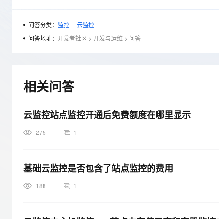
存储
天池大赛
Qwen3.7-Plus
云解析DNS
解决方案免费试用 新老
电子合同
最高领取价值200元试用
能看、能想、能动手的多模
安全
网络与CDN
AI 算法大赛
问答分类：
监控
云监控
畅捷通
大数据开发治理平台 Data
AI 产品 免费试用
网络
问答地址：
开发者社区
>
开发与运维
>
问答
安全
云开发大赛
Qwen3-VL-Plus
Tableau 订阅
1亿+ 大模型 tokens 和 
可观测
入门学习赛
中间件
AI空中课堂在线直播课
云防火墙
140+云产品 免费试用
上云与迁云
云原生的云上边界网络安全
产品新客免费试用，最长1
数据库
相关问答
生态解决方案
大模型服务
企业出海
大模型ACA认证体验
大数据计算
助力企业全员 AI 认知与能
行业生态解决方案
云监控站点监控开通后免费额度在哪里显示
千问AI平台-Token Plan
政企业务
媒体服务
开发者生态解决方案
275
1
企业服务与云通信
千问AI平台-模型体验
AI 开发和 AI 应用解决
在线体验全尺寸、多种模态
域名与网站
基础云监控是否包含了站点监控的费用
Happy 系列大模型
终端用户计算
188
1
Serverless
开发工具