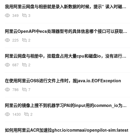
我用阿里云网盘与相册就是录入新数据的时候，提示“ 读入时磁盘IO错误”， 之前遇到过这个问题吗？
349
3
阿里云OpenAPI中ecs处理器型号的具体信息哪个接口可以获取？想要查看处理器的io信息。
225
2
阿里云网盘与相册中，挂载盘占用大量cpu和磁盘io，没有进行读写操作是怎么回事？
687
2
在使用阿里云OSS进行文件上传时，报java.io.EOFException
786
7
阿里云的镜像上搜不到机器学习PAI的input用的common_io为什么？
1430
2
如何用阿里云ACR加速拉ghcr.io/commaai/openpilot-sim:latest