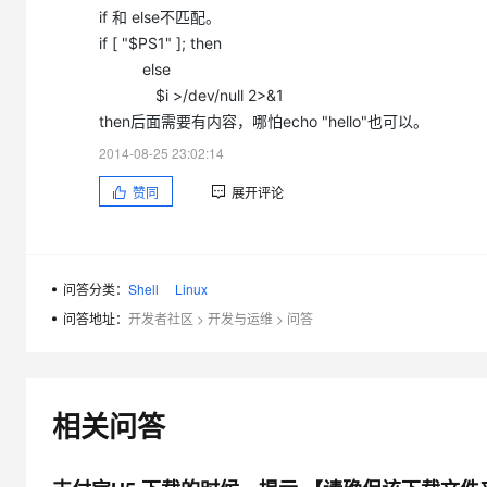
大模型解决方案
if 和 else不匹配。
迁移与运维管理
if [ "$PS1" ]; then
快速部署 Dify，高效搭建 
else
专有云
$i >/dev/null 2>&1
then后面需要有内容，哪怕echo "hello"也可以。
10 分钟在聊天系统中增加
2014-08-25 23:02:14
赞同
展开评论
问答分类：
Shell
Linux
问答地址：
开发者社区
>
开发与运维
>
问答
相关问答