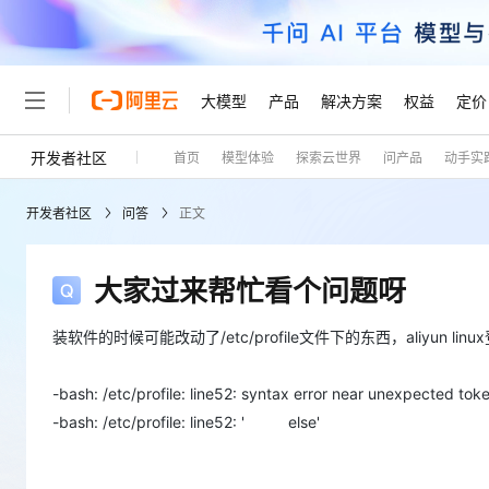
大模型
产品
解决方案
权益
定价
开发者社区
首页
模型体验
探索云世界
问产品
动手实
大模型
产品
解决方案
权益
定价
云市场
伙伴
服务
了解阿里云
精选产品
精选解决方案
普惠上云
产品定价
精选商城
成为销售伙伴
售前咨询
为什么选择阿里云
千问AI平台
开发者社区
问答
正文
了解云产品的定价详情
大模型服务平台百炼
睿译宝，AI翻译排版一
普惠上云 官方力荐
分销伙伴
在线服务
网站建设
什么是云计算
大
大模型服务与应用平台
上传文档即自动完成翻译和
云服务器38元/年起，超
咨询伙伴
多端小程序
技术领先
大家过来帮忙看个问题呀
云上成本管理
售后服务
轻量应用服务器
GLM-5.2：长任务时代
官方推荐返现计划
大模型
精选产品
精选解决方案
Salesforce 国际版订阅
稳定可靠
管理和优化成本
推荐新用户得奖励，单订单
销售伙伴合作计划
装软件的时候可能改动了/etc/profile文件下的东西，aliyun l
自助服务
友盟天域
安全合规
人工智能与机器学习
AI
文本生成
云数据库 RDS
Hermes Agent，打造
云工开物
无影生态合作计划
在线服务
观测云
分析师报告
自主进化，持久记忆，越用
高校专属算力普惠，学生认
-bash: /etc/profile: line52: syntax error near unexpected toke
计算
互联网应用开发
Qwen3.8-Max
HOT
Salesforce On Alibaba C
工单服务
-bash: /etc/profile: line52: ' else'
Tuya 物联网平台阿里云
研究报告与白皮书
人工智能平台 PAI
快速拥有专属 OpenClaw
大模
Consulting Partner 合
大数据
容器
智能体时代全能旗舰模型
免费试用
短信专区
一站式AI开发、训练和推
蓝凌 OA
AI 大模型销售与服务生
现代化应用