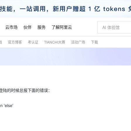
云市场
伙伴
服务
了解阿里云
践
官方博客
考认证
TIANCHI大赛
活动广场
下载
AI 特惠
数据与 API
成为产品伙伴
企业增值服务
最佳实践
价格计算器
AI 场景体
基础软件
产品伙伴合
阿里云认证
市场活动
配置报价
大模型
自助选配和估算价格
步到位
智启 AI 普惠权益
产品生态集成认证中心
企业支持计划
云上春晚
域名与网站
Qwen Audio：打造专属 AI 语音助手
千问官方 MaaS 平台，为开发者和 Agent 而生，新用户赠送 1 亿 + tokens 额度
一句话生成原生
AI Coding
阿里云Maa
2026 阿里云
云服务器 E
为企业打
数据集
Windows
大模型认证
模型
NEW
NEW
格式还原
值低价云产品抢先购
至高享 1亿+免费 tokens，加速 Al 应用落地
提供智能易用的域名与建站服务
Qwen-Audio-3.0-Realtime 端到端实时语音角色扮演
输入一句话想法,
智能编程，一键
安全可靠、
产品生态伙伴
专家技术服务
云上奥运之旅
弹性计算合作
阿里云中企出
手机三要素
宝塔 Linux
全部认证
价格优势
开源旗舰模型
即刻拥有 DeepSeek-V4-Pro
阿里云 OPC 创新助力计划
千问大模型
一键部署幻兽
AI 电商营销
对象存储 O
大模型
产品生态伙伴工作台
企业增值服务台
云栖战略参考
云存储合作计
云栖大会
身份实名认证
CentOS
训练营
推动算力普惠，释放技术红利
最高返9万
真正可用的 1M 上下文,一次完成代码全链路开发
快速构建应用程序和网站，即刻迈出上云第一步
轻松解锁专属 DeepSeek-V4-Pro
至高百万元 Token 补贴，加速一人公司成长
多元化、高性能、安全可靠的大模型服务
一键购买专属
从图文生成到
inux登陆的时候总报下面的错误：
云上的中国
数据库合作计
活动全景
短信
Docker
图片和
自进化智能体
5 分钟轻松部署专属 QwenPaw
Token Plan 模型订阅计划
数字证书管理服务（原SSL证书）
高效搭建 AI
AI 广告创作
无影云电脑
企业成长
NEW
HOT
信息公告
看见新力量
云网络合作计
OCR 文字识别
JAVA
越聪明
证享300元代金券
全托管，含MySQL、PostgreSQL、SQL Server、MariaDB多引擎
Qwen3.8-Max 首发尝鲜，限时加量 10 倍，夜间低至2折
实现全站HTTPS，呈现可信的WEB访问
从聊天伙伴进化为能主动干活的本地数字员工
图文、视频一
随时随地安
n 'else'
魔搭 Mode
Kimi-K3
HappyHors
NEW
loud
服务实践
官网公告
金融模力时刻
Salesforce O
版
发票查验
全能环境
Claude Code + GStack 打造工程团队
千问办公，限时限量积分加倍
Qoder
低代码高效构
AI 建站
短信服务
型
NEW
作计划
Kimi 最新旗舰模型，长程编程与推理利器
让文字生成流
计划
创新中心
魔搭 ModelSc
健康状态
理服务
让AI从“聊天伙伴”进化为能干活的“数字员工”
安装技能 GStack，拥有专属 AI 工程团队
你的AI工作搭子，覆盖日常办公高频场景
面向真实软件的智能体编程平台
0 代码专业建
客户案例
天气预报查询
操作系统
态合作计划