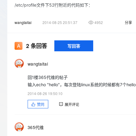
存储
天池大赛
Qwen3.7-Plus
云解析DNS
解决方案免费试用 新老
/etc/profile文件下52行附近的代码如下：
电子合同
最高领取价值200元试用
能看、能想、能动手的多模
安全
网络与CDN
AI 算法大赛
畅捷通
for i in /etc/profile.d/*.sh ; do
wangtaitai
2014-08-25 20:51:37
4952
分享
大数据开发治理平台 Data
AI 产品 免费试用
网络
安全
云开发大赛
Qwen3-VL-Plus
Tableau 订阅
if [ -r "$i" ]; then
1亿+ 大模型 tokens 和 
可观测
入门学习赛
if [ "$PS1" ]; then
中间件
AI空中课堂在线直播课
云防火墙
140+云产品 免费试用
else
2
条回答
写回答
上云与迁云
云原生的云上边界网络安全
产品新客免费试用，最长1
数据库
$i >/dev/null 2>&1
生态解决方案
大模型服务
企业出海
fi
大模型ACA认证体验
大数据计算
wangtaitai
助力企业全员 AI 认知与能
fi
行业生态解决方案
千问AI平台-Token Plan
政企业务
媒体服务
done
回1楼365代维的帖子
开发者生态解决方案
输入echo "hello"，每次登陆linux系统的时候都有7个h
企业服务与云通信
千问AI平台-模型体验
AI 开发和 AI 应用解决
2014-08-26 19:50:10
在线体验全尺寸、多种模态
域名与网站
赞同
展开评论
Happy 系列大模型
终端用户计算
大家帮忙看看到底是什么问题呀
Serverless
365代维
开发工具