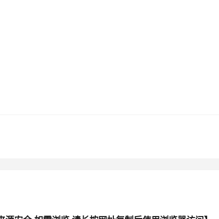
AI 应用
10分钟微调：让0.6B模型媲美235B模
多模态数据信
型
依托云原生高可用架构,实现Dify私有化部署
用1%尺寸在特定领域达到大模型90%以上效果
一个 AI 助手
超强辅助，Bol
即刻拥有 DeepSeek-R1 满血版
在企业官网、通讯软件中为客户提供 AI 客服
多种方案随心选，轻松解锁专属 DeepSeek