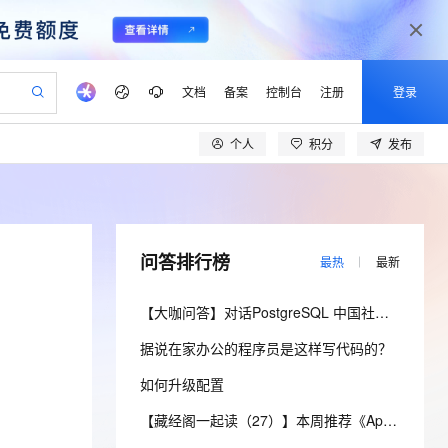
文档
备案
控制台
注册
登录
个人
积分
发布
验
作计划
器
AI 活动
专业服务
服务伙伴合作计划
开发者社区
加入我们
产品动态
服务平台百炼
阿里云 OPC 创新助力计划
一站式生成采购清单，支持单品或批量购买
可编辑精美 PPT 文稿
S产品伙伴计划（繁花）
峰会
CS
造的大模型服务与应用开发平台
Agency Agents：拥有专属领域专家
AI 生产力先锋
Al MaaS 服务伙伴赋能合作
域名
博文
Careers
PolarDB Agentic Database
至高可申请百万元
 轻松生成专业的 PPT
开启高性价比 AI 编程新体验
弹性可伸缩的云计算服务
先锋实践拓展 AI 生产力的边界
发布
多领域专家智能体,一键组建 AI 虚拟交付团队
Token 补贴，五大权
计划
海大会
伙伴信用分合作计划
商标
问答
社会招聘
问答排行榜
最热
最新
益加速 OPC 成功
帕鲁游戏服务器
SS
HappyHorse 打造一站式影视创作平台
飞天发布时刻
HOT
秒悟 Meoo CLI 支持一键部
划
备案
电子书
校园招聘
联机服务器，轻松开启游戏
视频创作，一键激活电商全链路生产力
稳定、安全、高性价比、高性能的云存储服务
所见，即是所愿
署项目至阿里云账号
可视化编排打通从文字构思到成片全链路闭环
更多支持
【大咖问答】对话PostgreSQL 中国社区发起人之一，阿里云数据库高级专家 德哥
划
公司注册
镜像站
视频生成
语音识别与合成
 智能体与工作流应用
漫剧工坊：一站式动画创作平台
AI 实训营
Flink OSS 支持
据说在家办公的程序员是这样写代码的？
合作伙伴培训与认证
划
上云迁移
站生成，高效打造优质广告素材
全接入的云上超级电脑
通过阿里云百炼高效搭建AI应用,助力高效开发
快速生产连贯的高质量长漫剧
从基础到进阶，Agent 创客手把手教你
AssumeRole 角色自定义
lScope
我要反馈
e-1.1-T2V
Qwen3-TTS-Flash
如何升级配置
查询合作伙伴
n Alibaba Cloud ISV 合作
代维服务
建企业门户网站
10 分钟搭建微信、支付宝小程序
百炼 Qwen3.7-Flash 系列模
畅细腻的高质量视频
离线语音合成大模型，多语言方言自适应，低延迟高稳定
创新加速
ope
登录合作伙伴管理后台
【藏经阁一起读（27）】本周推荐《Apache Flink案例集（2022版）》，你有哪些心得？
我要建议
站，无忧落地极速上线
以可视化方式快速构建移动和 PC 门户网站
国内短信简单易用，安全可靠，秒级触达，全球覆盖200+国家和地区。
高效部署网站，快速应用到小程序
型发布