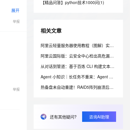
安全
【精品问答】python技术1000问(1)
我要投诉
e-1.1-I2V
Cosyvoice-V3-Flash
PolarDB
上云场景组合购
伴
Qoder CN V1.7.0 发布
展开
漫剧创作，剧本、分镜、视频高效生成
100%兼容MySQL、PostgreSQL，兼容Oracle，支持集中和分布式
覆盖90%+业务场景，专享组合折扣价
畅自然，细节丰富
高表现力语音合成大模型，语音克隆听感自然
VPN
举报
ernetes 版 ACK
云聚AI 严选权益
云安全中心 AI BAS 智能自动
SSL 证书
2V
Fun-ASR
，一键激活高效办公新体验
理容器应用的 K8s 服务
精选AI产品，从模型到应用全链提效
化模拟渗透攻击产品发布
相关文章
文戏情感细腻自然，动作戏激烈拳拳到肉，实现更强表演能力
支持中英文自由切换，具备更强的噪声鲁棒性
堡垒机
AI 用量加速计划
DataWorks ChatBI 会话支持
防火墙
阿里云轻量服务器使用教程（图解）实例创建、连接登录、网站搭建及应用部署全流程
、识别商机，让客服更高效、服务更出色。
新老同享，达量后返
上传临时文件分析
主机安全
应用
阿里云国际版：云安全中心检出高危漏洞，却修复不了该怎么处理？
从对话到管道：基于百炼 CLI 构建文本理解工作流的四个实践场景
千问办公
NEW
AI 应用及服务市场
的智能体编程平台
一站式AI生产力平台
Agent 小知识｜长任务不重来：Agent 状态保存的工程设计
AI 应用
伶鹊
热备盘未自动重建！RAID5阵列崩溃后的数据恢复与文件系统修复
举报
企业级人与Agent协作平台，接入和调度多个数字员工
智能客服平台，对话机器人、对话分析、智能外呼
大模型
大模型服务平台百炼 - 全妙
自然语言处理
应用创作平台
多模态内容创作工具，已接入 DeepSeek
数据标注
还有其他疑问?
咨询AI助理
机器学习