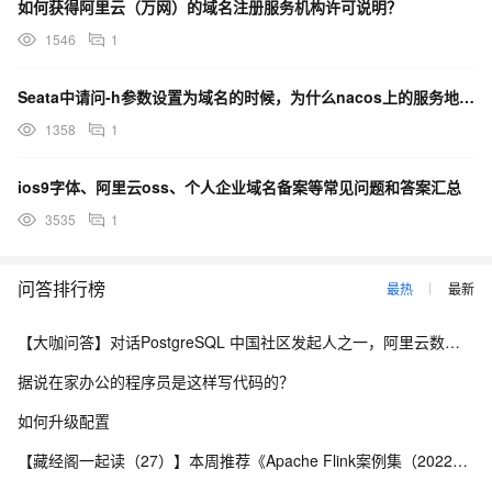
如何获得阿里云（万网）的域名注册服务机构许可说明？
1546
1
Seata中请问-h参数设置为域名的时候，为什么nacos上的服务地址不是域名而是ip呢？
1358
1
ios9字体、阿里云oss、个人企业域名备案等常见问题和答案汇总
3535
1
问答排行榜
最热
最新
【大咖问答】对话PostgreSQL 中国社区发起人之一，阿里云数据库高级专家 德哥
据说在家办公的程序员是这样写代码的？
如何升级配置
【藏经阁一起读（27）】本周推荐《Apache Flink案例集（2022版）》，你有哪些心得？