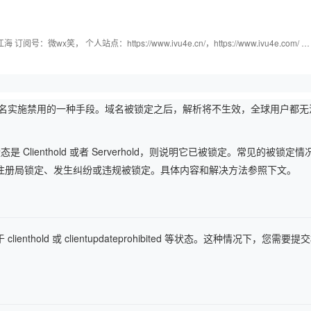
Deepseek-v4-pro
HappyHors
同享
万小智 AI 建站低至 15元/月
Qoder CN
AI 短剧/漫剧
云原生数据库 
快递物流查询
WordPress
成为服务伙
高校合作
点，立即开启云上创新
覆盖公网/内网、递归/权威、移动APP等全场景解析服务
送.CN域名，送备案服务码
基于千问大模型等，支持代码智能生成、研发智能问答
AI助力短剧
态智能体模型
旗舰 MoE 大模型，百万上下文与顶尖推理能力
图生视频，流
Ubuntu
无知人生，记录点滴。 不积跬步，无以至千里；不积小流，无以成江海 订阅号：微wx笑， 个人站点：https://www.ivu4e.cn/，https://www.ivu4e.com/ CSDN博客：https://blog.csdn.net/testcs_dn
服务生态伙伴
云工开物
企业应用
Works
Night Plan 支持 Qwen 3.8-Max
云原生大数据计算服务 MaxCompute
AI 办公
容器服务 Kub
NEW
GLM-5.2
Wan2.7-T
Red Hat
30+ 款产品免费体验
Data Agent 驱动的一站式 Data+AI 开发治理平台
夜间 5 折，Qwen/Meoo/TokenPlan 客户专享
面向分析的企业级SaaS模式云数据仓库
AI智能应用
提供一站式管
科研合作
视觉 Coding、空间感知、多模态思考等全面升级
1M上下文，专为长程任务能力而生
）
ERP
堂（旗舰版）
SUSE
智能客服
CRM
域名实施禁用的一种手段。域名被锁定之后，解析将不生效，全球用户都无
防护产品
2个月
自动承接线索
建站小程序
OA 办公系统
AI 应用构建
大模型原生
lienthold 或者 Serverhold，则说明它已被锁定。常见的被锁定
力提升
财税管理
模板建站
Qoder
大模型服务平台百炼-应用模版
HOT
NEW
注册局锁定、发生纠纷或违规被锁定。具体内容和解决方法参照下文。
面向真实软件
个人版上线、团队版降价；千问3.8-Max首发发尝鲜
丰富多元化的应用模版和解决方案
400电话
定制建站
万有无界
大模型服务平台百炼-智能体
方案
广告营销
模板小程序
的模型效果
灵活可视化地构建企业级 Agent
定制小程序
old 或 clientupdateprohibited 等状态。这种情况下，您需要
秒悟
人工智能平台 PAI
APP 开发
云端极速 AI 
新一代 AI 视频生成模型，深度适配广告营销等场景
AI Native 的算法工程平台，一站式完成建模、训练、推理服务部署
建站系统