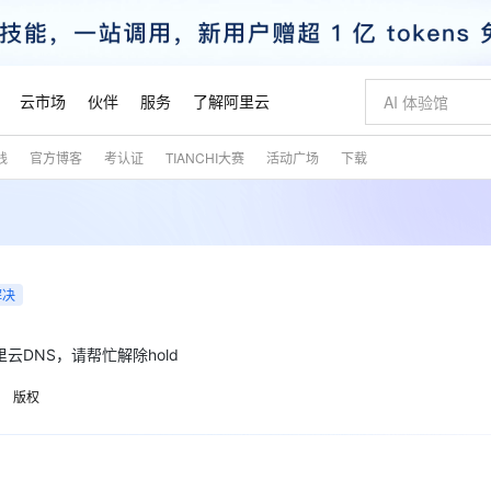
云市场
伙伴
服务
了解阿里云
践
官方博客
考认证
TIANCHI大赛
活动广场
下载
AI 特惠
数据与 API
成为产品伙伴
企业增值服务
最佳实践
价格计算器
AI 场景体
基础软件
产品伙伴合
阿里云认证
市场活动
配置报价
大模型
自助选配和估算价格
新方式
睿译宝，AI翻译排版一步到位
智启 AI 普惠权益
产品生态集成认证中心
企业支持计划
云上春晚
域名与网站
千问官方 MaaS 平台，为开发者和 Agent 而生，新用户赠送 1 亿 + tokens 额度
Qwen Aud
AI Coding
阿里云Maa
2026 阿里云
云服务器 E
为企业打
数据集
Windows
大模型认证
模型
NEW
NEW
交付可用成果
值低价云产品抢先购
上传文档即自动完成翻译和格式还原
至高享 1亿+免费 tokens，加速 Al 应用落地
提供智能易用的域名与建站服务
智能编程，一键
安全可靠、
产品生态伙伴
专家技术服务
云上奥运之旅
弹性计算合作
阿里云中企出
手机三要素
宝塔 Linux
全部认证
价格优势
解决
有专属领域专家
GLM-5.2：长任务时代开源旗舰模型
阿里云 OPC 创新助力计划
千问大模型
即刻拥有 DeepS
AI 电商营销
对象存储 O
大模型
产品生态伙伴工作台
企业增值服务台
云栖战略参考
云存储合作计
云栖大会
身份实名认证
CentOS
训练营
推动算力普惠，释放技术红利
最高返9万
多领域专家智能体,一键组建 AI 虚拟交付团队
快速构建应用程序和网站，即刻迈出上云第一步
至高百万元 Token 补贴，加速一人公司成长
多元化、高性能、安全可靠的大模型服务
真正可用的 1M 上下文,一次完成代码全链路开发
轻松解锁专属 Dee
从图文生成到
云上的中国
数据库合作计
活动全景
短信
Docker
阿里云DNS，请帮忙解除hold
图片和
站式影视创作平台
Hermes Agent，打造自进化智能体
Token Plan 模型订阅计划
数字证书管理服务（原SSL证书）
5 分钟轻松部署
AI 广告创作
无影云电脑
企业成长
NEW
信息公告
看见新力量
云网络合作计
OCR 文字识别
JAVA
证享300元代金券
可视化编排打通从文字构思到成片全链路闭环
全托管，含MySQL、PostgreSQL、SQL Server、MariaDB多引擎
自主进化，持久记忆，越用越聪明
Qwen3.8-Max 首发尝鲜，限时加量 10 倍，夜间低至2折
实现全站HTTPS，呈现可信的WEB访问
图文、视频一
随时随地安
版权
魔搭 Mode
Kimi-K3
HappyHors
NEW
loud
服务实践
官网公告
金融模力时刻
Salesforce O
版
发票查验
全能环境
Claude Code + GStack 打造工程团队
千问办公，限时限量积分加倍
Qoder
低代码高效构
AI 建站
短信服务
型
NEW
作计划
Kimi 最新旗舰模型，长程编程与推理利器
让文字生成流
计划
创新中心
魔搭 ModelSc
健康状态
理服务
让AI从“聊天伙伴”进化为能干活的“数字员工”
安装技能 GStack，拥有专属 AI 工程团队
你的AI工作搭子，覆盖日常办公高频场景
面向真实软件的智能体编程平台
0 代码专业建
客户案例
天气预报查询
操作系统
态合作计划