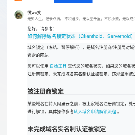
存储
天池大赛
Qwen3.7-Plus
云解析DNS
解决方案免费试用 新老
电子合同
最高领取价值200元试用
能看、能想、能动手的多模
安全
网络与CDN
微wx笑
AI 算法大赛
畅捷通
大数据开发治理平台 Data
AI 产品 免费试用
网络
安全
云开发大赛
Qwen3-VL-Plus
Tableau 订阅
您好，请参考：
1亿+ 大模型 tokens 和 
可观测
如何解除域名锁定状态（Clienthold、Serverhold
入门学习赛
中间件
AI空中课堂在线直播课
云防火墙
140+云产品 免费试用
域名锁定（冻结、暂停解析），是域名注册商/注册局对
上云与迁云
云原生的云上边界网络安全
产品新客免费试用，最长1
数据库
生态解决方案
锁定的网站。
大模型服务
企业出海
大模型ACA认证体验
大数据计算
您可以使用
自检工具
查询您的域名状态，如果您的域名状态是 C
助力企业全员 AI 认知与能
行业生态解决方案
千问AI平台-Token Plan
政企业务
注册商锁定、未完成域名实名制认证被锁定、违规滥用被
媒体服务
开发者生态解决方案
企业服务与云通信
千问AI平台-模型体验
被注册商锁定
AI 开发和 AI 应用解决
在线体验全尺寸、多种模态
域名与网站
某些域名在转入阿里云之前，被上家域名注册商锁定，处于 clienth
Happy 系列大模型
终端用户计算
进行解锁，具体操作参考
转入域名申请解锁流程
。
Serverless
未完成域名实名制认证被锁定
开发工具