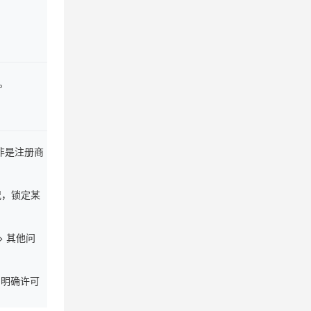
息提取
与 AI 智能体进行实时音视频通话
从文本、图片、视频中提取结构化的属性信息
构建支持视频理解的 AI 音视频实时通话应用
t.diy 一步搞定创意建站
构建大模型应用的安全防护体系
。
通过自然语言交互简化开发流程,全栈开发支持
通过阿里云安全产品对 AI 应用进行安全防护
非是注册商
况，锁定某
 其他问
的明确许可