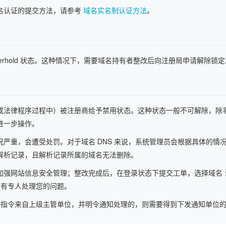
名认证的提交方法，请参考
域名实名制认证方法
。
AI 应用
10分钟微调：让0.6B模型媲美235B模
多模态数据信
型
依托云原生高可用架构,实现Dify私有化部署
用1%尺寸在特定领域达到大模型90%以上效果
一个 AI 助手
超强辅助，Bol
erhold 状态。这种情况下，需要域名持有者整改后向注册局申请解除锁定
即刻拥有 DeepSeek-R1 满血版
在企业官网、通讯软件中为客户提供 AI 客服
多种方案随心选，轻松解锁专属 DeepSeek
或法律程序过程中）被注册商给予禁用状态。这种状态一般不可解除，除
进一步操作。
严重，会遭受处罚。对于域名 DNS 来说，系统管理员会根据具体的情
解析记录，且解析记录所属的域名无法删除。
强网站信息安全管理；整改完成后，在登录状态下提交工单，选择域名 >
会有专人处理您的问题。
等指令来自上级主管单位，并明令通知处理的，则需要得到下发通知单位