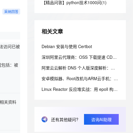
安全
【精品问答】python技术1000问(1)
我要投诉
e-1.1-I2V
Cosyvoice-V3-Flash
PolarDB
上云场景组合购
Milvus 弹性伸缩功能新增节
伴
漫剧创作，剧本、分镜、视频高效生成
100%兼容MySQL、PostgreSQL，兼容Oracle，支持集中和分布式
覆盖90%+业务场景，专享组合折扣价
点支持范围
畅自然，细节丰富
高表现力语音合成大模型，语音克隆听感自然
采纳回答
VPN
ernetes 版 ACK
云聚AI 严选权益
AI 原生数据库服务发布
SSL 证书
2V
Fun-ASR
，一键激活高效办公新体验
理容器应用的 K8s 服务
精选AI产品，从模型到应用全链提效
Agent 数据网关
相关文章
文戏情感细腻自然，动作戏激烈拳拳到肉，实现更强表演能力
支持中英文自由切换，具备更强的噪声鲁棒性
堡垒机
AI 用量加速计划
云原生数据库 PolarDB
防火墙
法访问已被
Debian 安装与使用 Certbot
、识别商机，让客服更高效、服务更出色。
新老同享，达量后返
Agentic Database 发布
主机安全
应用
深圳阿里云代理商：OSS 下载提速 CDN 分片传输优化实操
情况包括：被
阿里云云解析 DNS 个人版深度解析：功能、价格与选型参考
千问办公
NEW
AI 应用及服务市场
的智能体编程平台
一站式AI生产力平台
安卓模拟器、Root改机与ARM云手机：三条移动端多账号环境管理路径的工程实测手记
AI 应用
伶鹊
Linux Reactor 反应堆实战：用 epoll 构建可扩展的 TCP 事件循环
企业级人与Agent协作平台，接入和调度多个数字员工
智能客服平台，对话机器人、对话分析、智能外呼
大模型
提交相关资料
大模型服务平台百炼 - 全妙
自然语言处理
应用创作平台
多模态内容创作工具，已接入 DeepSeek
数据标注
还有其他疑问?
咨询AI助理
机器学习