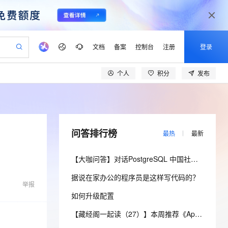
文档
备案
控制台
注册
登录
个人
积分
发布
验
作计划
器
AI 活动
专业服务
服务伙伴合作计划
开发者社区
加入我们
产品动态
服务平台百炼
阿里云 OPC 创新助力计划
一站式生成采购清单，支持单品或批量购买
io：打造专属 AI 语音助手
S产品伙伴计划（繁花）
峰会
CS
造的大模型服务与应用开发平台
一句话生成原生可编辑精美 PPT 文稿
AI 生产力先锋
Al MaaS 服务伙伴赋能合作
域名
博文
Careers
至高可申请百万元
Qwen3.8-Max 模型上线
开启高性价比 AI 编程新体验
弹性可伸缩的云计算服务
Qwen-Audio-3.0-Realtime 端到端实时语音角色扮演
输入一句话想法, 轻松生成专业的 PPT
先锋实践拓展 AI 生产力的边界
Token 补贴，五大权
计划
海大会
伙伴信用分合作计划
商标
问答
社会招聘
问答排行榜
最热
最新
益加速 OPC 成功
eek-V4-Pro
SS
一键部署幻兽帕鲁游戏服务器
飞天发布时刻
HOT
Open Search 向量检索版支
划
备案
电子书
校园招聘
pSeek-V4-Pro
视频创作，一键激活电商全链路生产力
稳定、安全、高性价比、高性能的云存储服务
一键购买专属联机服务器，轻松开启游戏
所见，即是所愿
持视频检索 Pipeline 功能
更多支持
【大咖问答】对话PostgreSQL 中国社区发起人之一，阿里云数据库高级专家 德哥
划
公司注册
镜像站
视频生成
语音识别与合成
专属 QwenPaw
漫剧工坊：一站式动画创作平台
AI 实训营
HOT
应用身份服务 (IDaaS)
据说在家办公的程序员是这样写代码的？
合作伙伴培训与认证
划
上云迁移
站生成，高效打造优质广告素材
全接入的云上超级电脑
从聊天伙伴进化为能主动干活的本地数字员工
快速生产连贯的高质量长漫剧
从基础到进阶，Agent 创客手把手教你
OpenClaw 管理能力上线
举报
lScope
我要反馈
e-1.1-T2V
Qwen3-TTS-Flash
如何升级配置
查询合作伙伴
n Alibaba Cloud ISV 合作
代维服务
建企业门户网站
10 分钟搭建微信、支付宝小程序
MaxCompute MaxFrame 提
畅细腻的高质量视频
离线语音合成大模型，多语言方言自适应，低延迟高稳定
创新加速
ope
登录合作伙伴管理后台
【藏经阁一起读（27）】本周推荐《Apache Flink案例集（2022版）》，你有哪些心得？
我要建议
站，无忧落地极速上线
以可视化方式快速构建移动和 PC 门户网站
国内短信简单易用，安全可靠，秒级触达，全球覆盖200+国家和地区。
高效部署网站，快速应用到小程序
供自动弹性内存功能