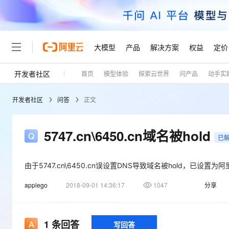
大模型
产品
解决方案
权益
定价
开发者社区
首页
模型体验
探索云世界
问产品
动手实
大模型
产品
解决方案
权益
定价
云市场
伙伴
服务
了解阿里云
精选产品
精选解决方案
普惠上云
产品定价
精选商城
成为销售伙伴
售前咨询
为什么选择阿里云
千问AI平台
开发者社区
问答
正文
了解云产品的定价详情
大模型服务平台百炼
千问办公，解锁你的工作
普惠上云 官方力荐
分销伙伴
在线服务
网站建设
什么是云计算
大
大模型服务与应用平台
企业级Agent产品，直接
云服务器38元/年起，超
咨询伙伴
多端小程序
技术领先
5747.cn\6450.cn域名被hold
云上成本管理
售后服务
已
轻量应用服务器
Agency Agents：拥
官方推荐返现计划
大模型
精选产品
精选解决方案
Salesforce 国际版订阅
稳定可靠
管理和优化成本
推荐新用户得奖励，单订单
销售伙伴合作计划
自助服务
友盟天域
安全合规
由于5747.cn\6450.cn误设置DNS导致域名被hold，已设置为
人工智能与机器学习
AI
文本生成
云数据库 RDS
HappyHorse 打造一
云工开物
无影生态合作计划
在线服务
观测云
分析师报告
高校专属算力普惠，学生认
applego
2018-09-01 14:36:17
1047
分享
计算
互联网应用开发
Qwen3.8-Max
HOT
Salesforce On Alibaba C
工单服务
Tuya 物联网平台阿里云
研究报告与白皮书
人工智能平台 PAI
快速拥有专属 OpenClaw
大模
Consulting Partner 合
大数据
容器
智能体时代全能旗舰模型
免费试用
短信专区
一站式AI开发、训练和推
蓝凌 OA
1
条回答
写回答
AI 大模型销售与服务生
现代化应用