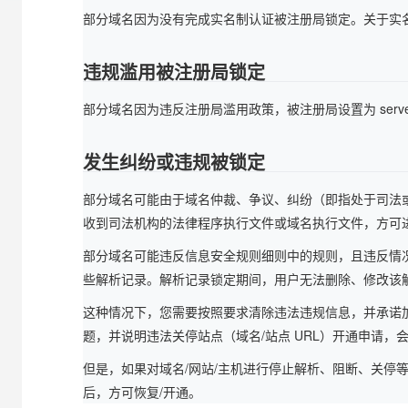
大模型解决方案
部分域名因为没有完成实名制认证被注册局锁定。关于实
迁移与运维管理
快速部署 Dify，高效搭建 
违规滥用被注册局锁定
专有云
10 分钟在聊天系统中增加
部分域名因为违反注册局滥用政策，被注册局设置为 serv
发生纠纷或违规被锁定
部分域名可能由于域名仲裁、争议、纠纷（即指处于司法
收到司法机构的法律程序执行文件或域名执行文件，方可
部分域名可能违反信息安全规则细则中的规则，且违反情况
些解析记录。解析记录锁定期间，用户无法删除、修改该
这种情况下，您需要按照要求清除违法违规信息，并承诺加
题，并说明违法关停站点（域名/站点 URL）开通申请，
但是，如果对域名/网站/主机进行停止解析、阻断、关停
后，方可恢复/开通。