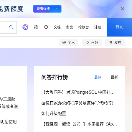
文档
备案
控制台
注册
登录
个人
积分
发布
验
作计划
器
AI 活动
专业服务
服务伙伴合作计划
开发者社区
加入我们
产品动态
服务平台百炼
阿里云 OPC 创新助力计划
一站式生成采购清单，支持单品或批量购买
可编辑精美 PPT 文稿
S产品伙伴计划（繁花）
峰会
CS
造的大模型服务与应用开发平台
Agency Agents：拥有专属领域专家
AI 生产力先锋
Al MaaS 服务伙伴赋能合作
域名
博文
Careers
至高可申请百万元
Qwen3.8-Max 模型上线
 轻松生成专业的 PPT
开启高性价比 AI 编程新体验
弹性可伸缩的云计算服务
先锋实践拓展 AI 生产力的边界
多领域专家智能体,一键组建 AI 虚拟交付团队
Token 补贴，五大权
计划
海大会
伙伴信用分合作计划
商标
问答
社会招聘
问答排行榜
最热
最新
益加速 OPC 成功
帕鲁游戏服务器
SS
HappyHorse 打造一站式影视创作平台
飞天发布时刻
HOT
Open Search 向量检索版支
划
备案
电子书
校园招聘
联机服务器，轻松开启游戏
视频创作，一键激活电商全链路生产力
稳定、安全、高性价比、高性能的云存储服务
所见，即是所愿
持视频检索 Pipeline 功能
可视化编排打通从文字构思到成片全链路闭环
更多支持
【大咖问答】对话PostgreSQL 中国社区发起人之一，阿里云数据库高级专家 德哥
划
公司注册
镜像站
视频生成
语音识别与合成
为主流配
 智能体与工作流应用
漫剧工坊：一站式动画创作平台
AI 实训营
应用身份服务 (IDaaS)
据说在家办公的程序员是这样写代码的？
合作伙伴培训与认证
划
上云迁移
站生成，高效打造优质广告素材
全接入的云上超级电脑
通过阿里云百炼高效搭建AI应用,助力高效开发
快速生产连贯的高质量长漫剧
从基础到进阶，Agent 创客手把手教你
OpenClaw 管理能力上线
系统或者说
lScope
我要反馈
e-1.1-T2V
Qwen3-TTS-Flash
如何升级配置
查询合作伙伴
n Alibaba Cloud ISV 合作
代维服务
建企业门户网站
10 分钟搭建微信、支付宝小程序
MaxCompute MaxFrame 提
畅细腻的高质量视频
离线语音合成大模型，多语言方言自适应，低延迟高稳定
说明您使用
创新加速
ope
登录合作伙伴管理后台
【藏经阁一起读（27）】本周推荐《Apache Flink案例集（2022版）》，你有哪些心得？
我要建议
站，无忧落地极速上线
以可视化方式快速构建移动和 PC 门户网站
国内短信简单易用，安全可靠，秒级触达，全球覆盖200+国家和地区。
高效部署网站，快速应用到小程序
供自动弹性内存功能