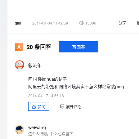
存储
天池大赛
Qwen3.7-Plus
云解析DNS
解决方案免费试用 新老
电子合同
最高领取价值200元试用
能看、能想、能动手的多模
安全
网络与CDN
============================================
AI 算法大赛
畅捷通
关于
32位和64位服务器操作系统的调研
结束，谢谢坛友们的热
qilu
2014-04-04 11:42:39
13806
分享
大数据开发治理平台 Data
AI 产品 免费试用
网络
安全
云开发大赛
Qwen3-VL-Plus
Tableau 订阅
力。
1亿+ 大模型 tokens 和 
可观测
入门学习赛
中间件
AI空中课堂在线直播课
云防火墙
140+云产品 免费试用
20
条回答
写回答
上云与迁云
云原生的云上边界网络安全
产品新客免费试用，最长1
数据库
生态解决方案
大模型服务
企业出海
大模型ACA认证体验
大数据计算
叙流年
助力企业全员 AI 认知与能
行业生态解决方案
千问AI平台-Token Plan
政企业务
媒体服务
回14楼imhua的帖子
开发者生态解决方案
阿里云的带宽和网络环境其实不怎么样经常跳ping
企业服务与云通信
千问AI平台-模型体验
AI 开发和 AI 应用解决
2014-04-17 14:56:16
在线体验全尺寸、多种模态
域名与网站
赞同
展开评论
Happy 系列大模型
终端用户计算
Serverless
weiwang
这个人很懒，什么也没留下
开发工具