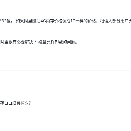
择32位。 如果阿里能把4G内存价格调成1G一样的价格，相信大部分用户
阿里很有必要解决下 磁盘允许卸载的问题。
内存白白浪费掉么？