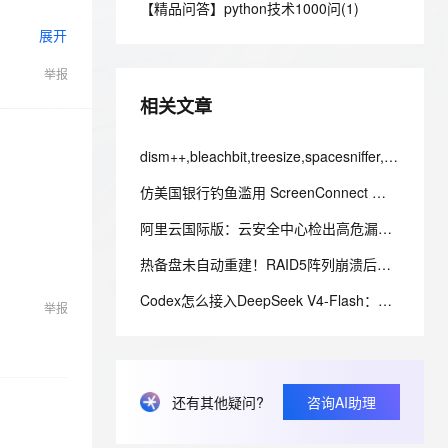
安全
【精品问答】python技术1000问(1)
我要投诉
e-1.1-I2V
Cosyvoice-V3-Flash
PolarDB
上云场景组合购
Milvus 弹性伸缩功能新增节
伴
展开
漫剧创作，剧本、分镜、视频高效生成
100%兼容MySQL、PostgreSQL，兼容Oracle，支持集中和分布式
覆盖90%+业务场景，专享组合折扣价
点支持范围
畅自然，细节丰富
高表现力语音合成大模型，语音克隆听感自然
VPN
们前进的动
举报
ernetes 版 ACK
云聚AI 严选权益
AI 原生数据库服务发布
SSL 证书
2V
Fun-ASR
，一键激活高效办公新体验
理容器应用的 K8s 服务
精选AI产品，从模型到应用全链提效
Agent 数据网关
相关文章
文戏情感细腻自然，动作戏激烈拳拳到肉，实现更强表演能力
支持中英文自由切换，具备更强的噪声鲁棒性
堡垒机
AI 用量加速计划
云原生数据库 PolarDB
防火墙
dism++,bleachbit,treesize,spacesniffer,windirstat,wiztree官方纯净下载地址
、识别商机，让客服更高效、服务更出色。
新老同享，达量后返
Agentic Database 发布
主机安全
应用
仿美国银行钓鱼滥用 ScreenConnect 工具多层载荷攻击机理与防御体系研究
阿里云国际版：云安全中心检出高危漏洞，却修复不了该怎么处理？
千问办公
NEW
AI 应用及服务市场
的智能体编程平台
一站式AI生产力平台
热备盘未自动重建！RAID5阵列崩溃后的数据恢复与文件系统修复
AI 应用
伶鹊
Codex怎么接入DeepSeek V4-Flash：官方一键脚本 + 手动配置完整教程
举报
企业级人与Agent协作平台，接入和调度多个数字员工
智能客服平台，对话机器人、对话分析、智能外呼
大模型
大模型服务平台百炼 - 全妙
自然语言处理
应用创作平台
多模态内容创作工具，已接入 DeepSeek
数据标注
还有其他疑问?
咨询AI助理
机器学习