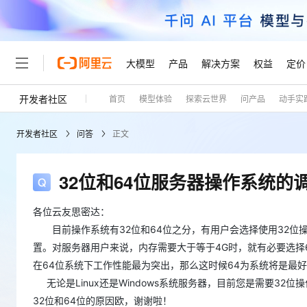
大模型
产品
解决方案
权益
定价
开发者社区
首页
模型体验
探索云世界
问产品
动手实
大模型
产品
解决方案
权益
定价
云市场
伙伴
服务
了解阿里云
精选产品
精选解决方案
普惠上云
产品定价
精选商城
成为销售伙伴
售前咨询
为什么选择阿里云
千问AI平台
开发者社区
问答
正文
了解云产品的定价详情
大模型服务平台百炼
睿译宝，AI翻译排版一
普惠上云 官方力荐
分销伙伴
在线服务
网站建设
什么是云计算
大
大模型服务与应用平台
上传文档即自动完成翻译和
云服务器38元/年起，超
咨询伙伴
多端小程序
技术领先
32位和64位服务器操作系统的
云上成本管理
售后服务
轻量应用服务器
GLM-5.2：长任务时代
官方推荐返现计划
大模型
精选产品
精选解决方案
Salesforce 国际版订阅
稳定可靠
管理和优化成本
推荐新用户得奖励，单订单
销售伙伴合作计划
各位云友思密达：
自助服务
友盟天域
安全合规
人工智能与机器学习
AI
文本生成
目前操作系统有32位和64位之分，有用户会选择使用32位操
云数据库 RDS
Hermes Agent，打造
云工开物
无影生态合作计划
在线服务
观测云
分析师报告
自主进化，持久记忆，越用
高校专属算力普惠，学生认
置。对服务器用户来说，内存需要大于等于4G时，就有必要选择
计算
互联网应用开发
Qwen3.8-Max
HOT
Salesforce On Alibaba C
工单服务
在64位系统下工作性能最为突出，那么这时候64为系统将是最
Tuya 物联网平台阿里云
研究报告与白皮书
人工智能平台 PAI
快速拥有专属 OpenClaw
大模
Consulting Partner 合
大数据
容器
智能体时代全能旗舰模型
无论是Linux还是Windows系统服务器，目前您是需要3
免费试用
短信专区
一站式AI开发、训练和推
蓝凌 OA
32位和64位的原因欧，谢谢啦！
AI 大模型销售与服务生
现代化应用