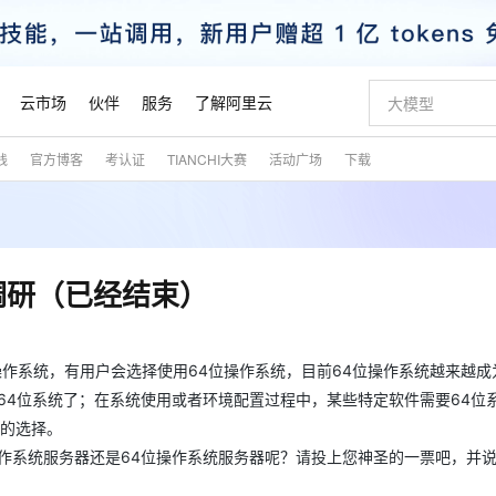
云市场
伙伴
服务
了解阿里云
践
官方博客
考认证
TIANCHI大赛
活动广场
下载
AI 特惠
数据与 API
成为产品伙伴
企业增值服务
最佳实践
价格计算器
AI 场景体
基础软件
产品伙伴合
阿里云认证
市场活动
配置报价
大模型
自助选配和估算价格
步到位
智启 AI 普惠权益
产品生态集成认证中心
企业支持计划
云上春晚
域名与网站
Qwen Audio：打造专属 AI 语音助手
千问官方 MaaS 平台，为开发者和 Agent 而生，新用户赠送 1 亿 + tokens 额度
一句话生成原生
AI Coding
阿里云Maa
2026 阿里云
云服务器 E
为企业打
数据集
Windows
大模型认证
模型
NEW
NEW
格式还原
值低价云产品抢先购
至高享 1亿+免费 tokens，加速 Al 应用落地
提供智能易用的域名与建站服务
Qwen-Audio-3.0-Realtime 端到端实时语音角色扮演
输入一句话想法,
智能编程，一键
安全可靠、
产品生态伙伴
专家技术服务
云上奥运之旅
弹性计算合作
阿里云中企出
手机三要素
宝塔 Linux
全部认证
调研（已经结束）
价格优势
开源旗舰模型
即刻拥有 DeepSeek-V4-Pro
阿里云 OPC 创新助力计划
千问大模型
一键部署幻兽
AI 电商营销
对象存储 O
大模型
产品生态伙伴工作台
企业增值服务台
云栖战略参考
云存储合作计
云栖大会
身份实名认证
CentOS
训练营
推动算力普惠，释放技术红利
最高返9万
真正可用的 1M 上下文,一次完成代码全链路开发
快速构建应用程序和网站，即刻迈出上云第一步
轻松解锁专属 DeepSeek-V4-Pro
至高百万元 Token 补贴，加速一人公司成长
多元化、高性能、安全可靠的大模型服务
一键购买专属
从图文生成到
云上的中国
数据库合作计
活动全景
短信
Docker
图片和
作系统，有用户会选择使用64位操作系统，目前64位操作系统越来越成
自进化智能体
5 分钟轻松部署专属 QwenPaw
Token Plan 模型订阅计划
数字证书管理服务（原SSL证书）
高效搭建 AI
AI 广告创作
无影云电脑
企业成长
NEW
HOT
信息公告
看见新力量
云网络合作计
OCR 文字识别
JAVA
越聪明
证享300元代金券
全托管，含MySQL、PostgreSQL、SQL Server、MariaDB多引擎
Qwen3.8-Max 首发尝鲜，限时加量 10 倍，夜间低至2折
实现全站HTTPS，呈现可信的WEB访问
从聊天伙伴进化为能主动干活的本地数字员工
图文、视频一
随时随地安
64位系统了；在系统使用或者环境配置过程中，某些特定软件需要64位
魔搭 Mode
Kimi-K3
HappyHors
NEW
loud
服务实践
官网公告
好的选择。
金融模力时刻
Salesforce O
版
发票查验
全能环境
Claude Code + GStack 打造工程团队
千问办公，限时限量积分加倍
Qoder
低代码高效构
AI 建站
短信服务
型
NEW
作计划
Kimi 最新旗舰模型，长程编程与推理利器
让文字生成流
2位操作系统服务器还是64位操作系统服务器呢？请投上您神圣的一票吧，并
计划
创新中心
魔搭 ModelSc
健康状态
理服务
让AI从“聊天伙伴”进化为能干活的“数字员工”
安装技能 GStack，拥有专属 AI 工程团队
你的AI工作搭子，覆盖日常办公高频场景
面向真实软件的智能体编程平台
0 代码专业建
客户案例
天气预报查询
操作系统
态合作计划