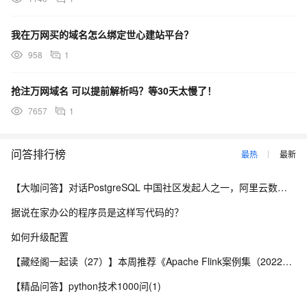
我在万网买的域名怎么绑定世心建站平台？
958
1
抢注万网域名 可以提前解析吗？等30天太慢了！
7657
1
问答排行榜
最热
最新
【大咖问答】对话PostgreSQL 中国社区发起人之一，阿里云数据库高级专家 德哥
据说在家办公的程序员是这样写代码的？
如何升级配置
【藏经阁一起读（27）】本周推荐《Apache Flink案例集（2022版）》，你有哪些心得？
【精品问答】python技术1000问(1)