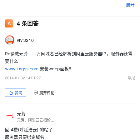
展开
4
条回答
vivi3210
请问元芳，我还需要在服务器设置下，添加域名吗？如何设置？
Re请教元芳——万网域名已经解析到阿里云服务器IP，服务器还需
要什么
另外，域名备案是否需要域名解析到网站上？
www.zxqss.com
安装wdcp面板!!
2014-01-02 14:01:27
举报
赞同
展开评论
元芳
元芳，阿里云云栖论坛总版主，phpwind官方论坛管理员，社区论坛领域应用专家。长期活跃在社区论坛建站领域，对各类社区论坛程序颇有研究！乐于交友，热心助人，以帮助和服务站长朋友为宗旨，帮助数以千计的站长朋友顺利建站！
回 4楼(呼延浩云) 的帖子
服务器只要绑定域名