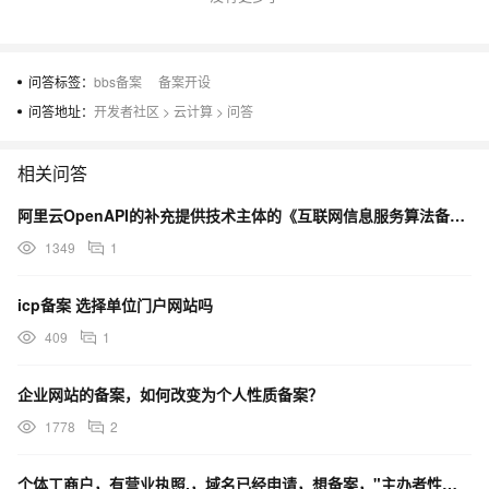
问答标签：
bbs备案
备案开设
问答地址：
开发者社区
>
云计算
>
问答
相关问答
阿里云OpenAPI的补充提供技术主体的《互联网信息服务算法备案》在哪申请？
1349
1
icp备案 选择单位门户网站吗
409
1
企业网站的备案，如何改变为个人性质备案？
1778
2
个体工商户，有营业执照,，域名已经申请，想备案，"主办者性质"这一项应该选企业还是个人？我是广西的。