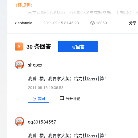
存储
云解析DNS
T楼规则：
安全
网络与CDN
1. 每天在指定T楼帖中，T中指定楼层获取奖励。未到指定T
2. 同一用户不得连续回帖 3楼以上，连续回帖超过3楼属于无
xiaofanqie
2011-09-15 21:46:28
18069
分享
大数据开发治理平台 Data
网络
安全
3. 所有回帖必须包含口号，没有口号的属于无效T楼。
可观测
4. 不得恶意灌水，发现灌水者，视情节处以警告、禁言等处分
中间件
云防火墙
5. T中奖励楼层属于无效T楼的，奖品放到后一天。
30
条回答
写回答
上云与迁云
云原生的云上边界网络安全
数据库
6. 一个用户一天只有一次获奖机会，多次获奖保留最高奖励
企业出海
大数据计算
shopxx
T楼奖励：
政企业务
媒体服务
1. 获奖楼层根据T楼日期而变动。
我爱T楼，我要拿大奖；给力社区云计算！
2. T楼奖励在第二个工作日发放。
2011-09-16 19:36:58
企业服务与云通信
3. 前一天没有拿走的奖品累加到第二天，累加奖获奖楼层数
赞同
展开评论
域名与网站
4. 常规获奖楼层规则：
终端用户计算
9月16日
楼层尾数为16的楼层中（16、116、216、316……），倒数
qq391534557
Serverless
楼层尾数为16的楼层中（16、116、216、316……），倒
我爱T楼，我要拿大奖；给力社区云计算！
开发工具