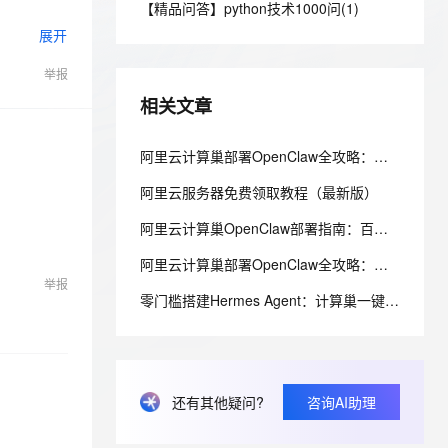
【精品问答】python技术1000问(1)
PolarDB
Milvus 弹性伸缩功能新增节
展开
100%兼容MySQL、PostgreSQL，兼容Oracle，支持集中和分布式
点支持范围
举报
ernetes 版 ACK
AI 原生数据库服务发布
理容器应用的 K8s 服务
Agent 数据网关
相关文章
云原生数据库 PolarDB
阿里云计算巢部署OpenClaw全攻略：百炼Coding Plan与Token Plan配置实战教程
Agentic Database 发布
阿里云服务器免费领取教程（最新版）
阿里云计算巢OpenClaw部署指南：百炼Coding Plan/Token Plan接入与性能优化全解
阿里云计算巢部署OpenClaw全攻略：百炼Coding Plan与Token Plan配置实战指南
举报
零门槛搭建Hermes Agent：计算巢一键部署+百炼双Plan配置完整教程
还有其他疑问?
咨询AI助理
券。