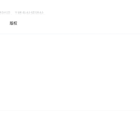
Qoder CN
云原生数据库 
覆盖公网/内网、递归/权威、移动APP等全场景解析服务
基于千问大模型等，支持代码智能生成、研发智能问答
楼时间，T楼专帖将锁帖。
效T楼。
版权
Works
云原生大数据计算服务 MaxCompute
容器服务 Kub
Data Agent 驱动的一站式 Data+AI 开发治理平台
面向分析的企业级SaaS模式云数据仓库
提供一站式管
 。
防护产品
，其余奖品放到后一天。
在T楼日公布。
第2个、第7个尾数为16的楼层奖励礼券50元。
数第8个尾数为16的楼层奖励价值299元的社区网站A型云服务器一个月的礼