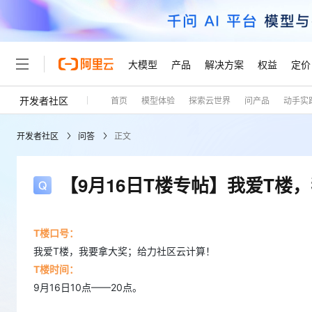
大模型
产品
解决方案
权益
定价
开发者社区
首页
模型体验
探索云世界
问产品
动手实
大模型
产品
解决方案
权益
定价
云市场
伙伴
服务
了解阿里云
精选产品
精选解决方案
开发者社区
问答
正文
大模型服务平台百炼
睿译宝，AI翻译排版一
大
大模型服务与应用平台
上传文档即自动完成翻译和
【9月16日T楼专帖】我爱T楼
轻量应用服务器
GLM-5.2：长任务时代
精选产品
精选解决方案
人工智能与机器学习
AI
T楼口号：
云数据库 RDS
Hermes Agent，打造
自主进化，持久记忆，越用
我爱T楼，我要拿大奖；给力社区云计算！
计算
互联网应用开发
T楼时间：
人工智能平台 PAI
快速拥有专属 OpenClaw
大模
大数据
容器
9月16日10点——20点。
一站式AI开发、训练和推
现代化应用