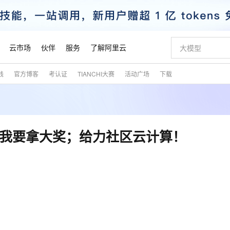
云市场
伙伴
服务
了解阿里云
践
官方博客
考认证
TIANCHI大赛
活动广场
下载
步到位
域名与网站
Qwen Audio：打造专属 AI 语音助手
一句话生成原生
云服务器 E
模型
NEW
NEW
格式还原
提供智能易用的域名与建站服务
Qwen-Audio-3.0-Realtime 端到端实时语音角色扮演
输入一句话想法,
安全可靠、
，我要拿大奖；给力社区云计算！
开源旗舰模型
即刻拥有 DeepSeek-V4-Pro
千问大模型
一键部署幻兽
对象存储 O
大模型
真正可用的 1M 上下文,一次完成代码全链路开发
快速构建应用程序和网站，即刻迈出上云第一步
轻松解锁专属 DeepSeek-V4-Pro
多元化、高性能、安全可靠的大模型服务
一键购买专属
自进化智能体
5 分钟轻松部署专属 QwenPaw
数字证书管理服务（原SSL证书）
高效搭建 AI
无影云电脑
HOT
越聪明
全托管，含MySQL、PostgreSQL、SQL Server、MariaDB多引擎
实现全站HTTPS，呈现可信的WEB访问
从聊天伙伴进化为能主动干活的本地数字员工
随时随地安
Claude Code + GStack 打造工程团队
Qoder
低代码高效构
短信服务
型
理服务
让AI从“聊天伙伴”进化为能干活的“数字员工”
安装技能 GStack，拥有专属 AI 工程团队
面向真实软件的智能体编程平台