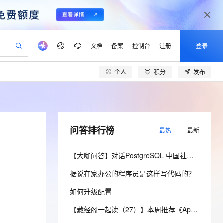
文档
备案
控制台
注册
登录
个人
积分
发布
产品动态
阿里云 OPC 创新助力计划
可编辑精美 PPT 文稿
CS
Agency Agents：拥有专属领域专家
至高可申请百万元
Qwen3.8-Max 模型上线
 轻松生成专业的 PPT
弹性可伸缩的云计算服务
多领域专家智能体,一键组建 AI 虚拟交付团队
Token 补贴，五大权
问答排行榜
最热
最新
益加速 OPC 成功
帕鲁游戏服务器
SS
HappyHorse 打造一站式影视创作平台
HOT
Open Search 向量检索版支
联机服务器，轻松开启游戏
稳定、安全、高性价比、高性能的云存储服务
持视频检索 Pipeline 功能
可视化编排打通从文字构思到成片全链路闭环
【大咖问答】对话PostgreSQL 中国社区发起人之一，阿里云数据库高级专家 德哥
 智能体与工作流应用
漫剧工坊：一站式动画创作平台
应用身份服务 (IDaaS)
据说在家办公的程序员是这样写代码的？
全接入的云上超级电脑
通过阿里云百炼高效搭建AI应用,助力高效开发
快速生产连贯的高质量长漫剧
OpenClaw 管理能力上线
如何升级配置
建企业门户网站
10 分钟搭建微信、支付宝小程序
MaxCompute MaxFrame 提
【藏经阁一起读（27）】本周推荐《Apache Flink案例集（2022版）》，你有哪些心得？
以可视化方式快速构建移动和 PC 门户网站
国内短信简单易用，安全可靠，秒级触达，全球覆盖200+国家和地区。
高效部署网站，快速应用到小程序
供自动弹性内存功能