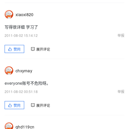
点击操作中的》基本设置
xiaoxi820
将物理路径指向phpwind的upload：
E：\phpwind\upload。点击确定。
写得很详细 学习了
2011-08-02 15:14:12
举报
Phpwind的安装：
1.安装前的准备：
赞同
展开评论
打开phpwind文件夹，右击upload文件夹点击》属性》安全
》编辑
chxymay
everyone账号不危险呀。
》添加
2011-08-02 00:51:18
举报
》确定
赞同
展开评论
勾选修改
然后点击》应用》确定》确定。
qhd119cn
2.打开网页，键入该云主机的ip地址，即可安装phpwind