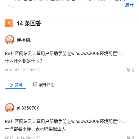
展开
（iis）
14
条回答
点击》下一步，到安装选项卡中勾选》应用开发程序和ftp服务
器。其他的任选，可以全部勾选。
棒棒糖.
点击下一步安装，大概要等几分钟，完成iis安装。
Re社区网站云计算用户帮助手册之windows2008环境配置宝典
（3）配置php环境：打开服务器管理器的iis，选中主机名：如下图
什么什么都是什么？
中：
2013-07-22 11:03:22
举报
然后选择双击》处理程序映射
赞同
展开评论
得到
ali3350706
在操作框中选择》添加模块映射。添加模块映射内容：“请求路
径”填写*.php“模块选择”选择fastcgimodule，“可执行文件”在解压
Re社区网站云计算用户帮助手册之windows2008环境配置宝典
文件php-5.2.17
一点都看不懂，表示鸭梨很山大
中选择php-cgi.exe,名称可填写为php。点击确定。
2012-10-14 20:12:50
举报