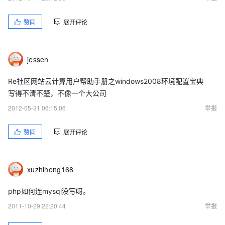
再次点击主机名
赞同
展开评论
双击》默认文档，在操作中点击添加，在名称中输入
jessen
index.php。点击确定。
Re社区网站云计算用户帮助手册之windows2008环境配置宝典
写得不清不楚，不像一个大公司
2.mysql环境配置:在
http://10.241.0.176/mysql-5.5.12-
2012-05-31 06:15:06
举报
winx64.msi
地址中下载mysql，然后双击，即可安装。
赞同
展开评论
此处可修改安装路径。最好修改到非系统盘。
3.phpwind环境配置：在
http://www.phpwind.com/index.php?
xuzhiheng168
m=downloads&a=downloadsphpwind
地址中下载phpwind v8.5
简体GBK安装包。
php如何连mysql没写呀。
2011-10-29 22:20:44
举报
在下载之前先修改IE的安全设置如下图：点击安全》网络隐私策