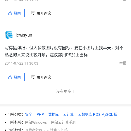
赞同
展开评论
lewisyun
写得挺详细，但大多数图片没有圈标，要在小图片上找半天，对不
熟悉的人来说比较麻烦，建议都用PS加上圈标
2011-07-22 11:36:03
举报
赞同
展开评论
没有更多了
问答分类：
安全
PHP
数据库
云计算
云数据库 RDS MySQL 版
问答标签：
网站Windows
网站云计算手册
问答地址：
开发者社区
>
云计算
>
问答