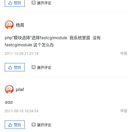
赞同
展开评论
略。
杨周
》设置》安全
php“模块选择”选择fastcgimodule 我系统里面 没有
fastcgimodule 这个怎么办
》自定义级别
2011-10-28 21:21:18
举报
与上图对比，把下载项设为启动。点击确定，应用。
赞同
展开评论
回到下载网页，即可下载。
解压文件到非系统盘E盘重命名为phpwind
在
http://110.75.188.93/mysql_manager.zip
中下载
pilaf
mysql_manager
ddd
把刚刚下载的mysql_manager解压到非系统盘E盘中的phpwind的
子文件夹upload中
2011-08-16 16:34:34
举报
再次打开iis，选择默认网站default web site
赞同
展开评论