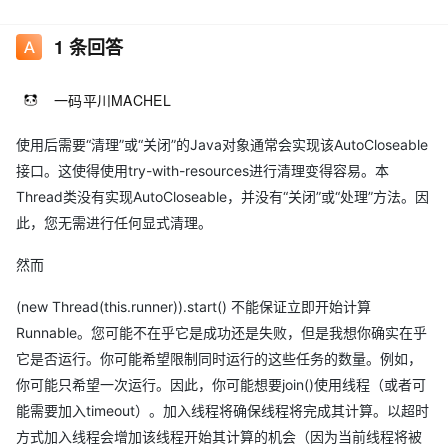
(new Thread(this.runner)).start() 我想知道每个线程实例完成运行
后是否应该进行某种清理？我正在对该应用程序进行CPU性能分
1
条回答
析，VisualVM可以看到在1小时的运行时间过程中，正在创建许多线
程。
一码平川MACHEL
注意:我之所以启动一个新线程,而不是简单地定义this.runner线程,
使用后需要“清理”或“关闭”的Java对象通常会实现该AutoCloseable
是我有时需要同时运行this.runner两次(第一次运行调用完成之前),
接口。这使得使用try-with-resources进行清理变得容易。本
我做不到,如果this.runner定义为一个线程从一个线程对象只能再次
Thread类没有实现AutoCloseable，并没有“关闭”或“处理”方法。因
运行一次初始执行完成。
此，您无需进行任何显式清理。
然而
(new Thread(this.runner)).start() 不能保证立即开始计算
Runnable。您可能不在乎它是成功还是失败，但是我想你确实在乎
它是否运行。你可能希望限制同时运行的这些任务的数量。例如，
你可能只希望一次运行。因此，你可能想要join()使用线程（或者可
能需要加入timeout）。加入线程将确保线程将完成其计算。以超时
方式加入线程会增加该线程开始其计算的机会（因为当前线程将被