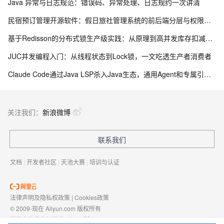
Java 异常与日志规范：错误码、异常处理、日志规约一次讲清
民宿预订管理开源软件：假日旅社管理系统的前后端分层与权限控制设计
基于Redisson的分布式锁生产级实践：从原理到高并发库存扣减实战
JUC并发编程入门：从线程状态到Lock锁，一文吃透生产者消费者
Claude Code通过Java LSP杀入Java生态，通用Agent和专属引擎差在哪
关注我们：
新浪微博
联系我们
文档
|
开发者社区
|
天池大赛
|
培训与认证
法律声明及隐私权政策
|
Cookies政策
© 2009-现在 Aliyun.com 版权所有
增值电信业务经营许可证：
浙B2-20080101