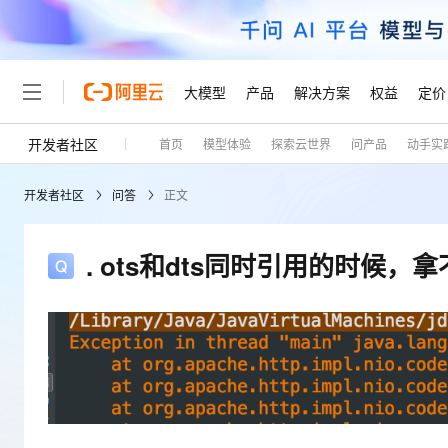
大模型
产品
解决方案
权益
定价
开发者社区
首页
模型体验
探索云世界
问产品
动手实
大模型
产品
解决方案
权益
定价
云市场
伙伴
服务
了解阿里云
精选产品
精选解决方案
普惠上云
产品定价
精选商城
成为销售伙伴
售前咨询
为什么选择阿里云
千问AI平台
开发者社区
问答
正文
了解云产品的定价详情
大模型服务平台百炼
千问办公，解锁你的工作
普惠上云 官方力荐
分销伙伴
在线服务
网站建设
什么是云计算
大
大模型服务与应用平台
企业级Agent产品，直接
云服务器38元/年起，超
咨询伙伴
多端小程序
技术领先
. ots和dts同时引用的时候
云上成本管理
售后服务
轻量应用服务器
Agency Agents：拥
官方推荐返现计划
大模型
精选产品
精选解决方案
Salesforce 国际版订阅
稳定可靠
管理和优化成本
推荐新用户得奖励，单订单
销售伙伴合作计划
自助服务
友盟天域
安全合规
人工智能与机器学习
AI
文本生成
云数据库 RDS
HappyHorse 打造一
云工开物
无影生态合作计划
在线服务
观测云
分析师报告
高校专属算力普惠，学生认
计算
互联网应用开发
Qwen3.8-Max
HOT
Salesforce On Alibaba C
工单服务
Tuya 物联网平台阿里云
研究报告与白皮书
人工智能平台 PAI
快速拥有专属 OpenClaw
大模
Consulting Partner 合
大数据
容器
智能体时代全能旗舰模型
免费试用
短信专区
一站式AI开发、训练和推
蓝凌 OA
AI 大模型销售与服务生
现代化应用