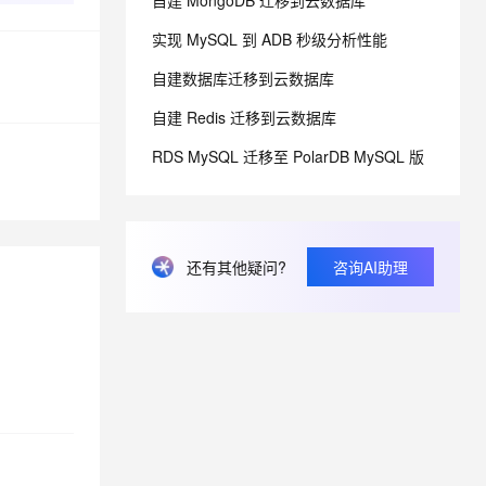
自建 MongoDB 迁移到云数据库
实现 MySQL 到 ADB 秒级分析性能
息提取
与 AI 智能体进行实时音视频通话
自建数据库迁移到云数据库
从文本、图片、视频中提取结构化的属性信息
构建支持视频理解的 AI 音视频实时通话应用
自建 Redis 迁移到云数据库
t.diy 一步搞定创意建站
构建大模型应用的安全防护体系
通过自然语言交互简化开发流程,全栈开发支持
通过阿里云安全产品对 AI 应用进行安全防护
RDS MySQL 迁移至 PolarDB MySQL 版
还有其他疑问?
咨询AI助理