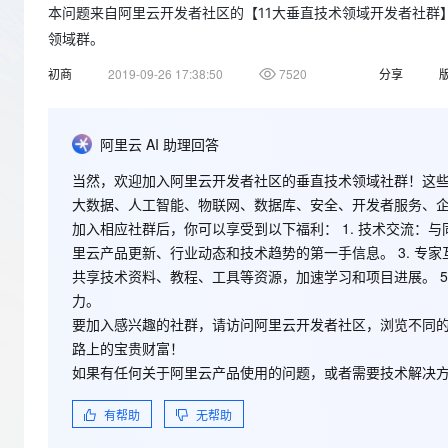
存储
天池大赛
Qwen3.7-Plus
本问题来自阿里云开发者社区的【11大垂直技术领域开发者社群】。https://
云解析DNS
解决方案免费试用 新老
电子合同
最高领取价值200元试用
能看、能想、能动手的多模
安全
领域群。
网络与CDN
AI 算法大赛
畅捷通
初商
2019-09-26 17:38:50
7520
分享
大数据开发治理平台 Data
AI 产品 免费试用
网络
安全
云开发大赛
Qwen3-VL-Plus
Tableau 订阅
1亿+ 大模型 tokens 和 
可观测
入门学习赛
中间件
AI空中课堂在线直播课
云防火墙
140+云产品 免费试用
阿里云 AI 助理回答
上云与迁云
云原生的云上边界网络安全
产品新客免费试用，最长1
数据库
当然，欢迎加入阿里云开发者社区的垂直技术领域社群！这
生态解决方案
大模型服务
企业出海
大模型ACA认证体验
大数据、人工智能、物联网、数据库、安全、开发者服务、
大数据计算
助力企业全员 AI 认知与能
行业生态解决方案
加入相应社群后，你可以享受到以下福利： 1.
技术交流
：与
千问AI平台-Token Plan
政企业务
媒体服务
里云产品更新、行业动态和技术趋势的第一手信息。 3.
专家
开发者生态解决方案
共享技术资料、教程、工具等资源，加速学习和项目进展。 5
企业服务与云通信
千问AI平台-模型体验
AI 开发和 AI 应用解决
力。
在线体验全尺寸、多种模态
要加入感兴趣的社群，请访问阿里云开发者社区，浏览不同
域名与网站
路上的宝贵财富！
Happy 系列大模型
终端用户计算
如果有任何关于阿里云产品使用的问题，或者需要技术解决
Serverless
有帮助
无帮助
开发工具