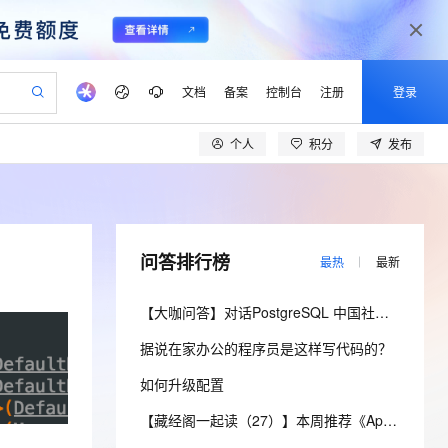
文档
备案
控制台
注册
登录
个人
积分
发布
验
作计划
器
AI 活动
专业服务
服务伙伴合作计划
开发者社区
加入我们
产品动态
服务平台百炼
阿里云 OPC 创新助力计划
一站式生成采购清单，支持单品或批量购买
io：打造专属 AI 语音助手
S产品伙伴计划（繁花）
峰会
CS
造的大模型服务与应用开发平台
一句话生成原生可编辑精美 PPT 文稿
AI 生产力先锋
Al MaaS 服务伙伴赋能合作
域名
博文
Careers
至高可申请百万元
Qwen3.8-Max 模型上线
开启高性价比 AI 编程新体验
弹性可伸缩的云计算服务
Qwen-Audio-3.0-Realtime 端到端实时语音角色扮演
输入一句话想法, 轻松生成专业的 PPT
先锋实践拓展 AI 生产力的边界
Token 补贴，五大权
计划
海大会
伙伴信用分合作计划
商标
问答
社会招聘
问答排行榜
最热
最新
益加速 OPC 成功
eek-V4-Pro
SS
一键部署幻兽帕鲁游戏服务器
飞天发布时刻
HOT
Open Search 向量检索版支
划
备案
电子书
校园招聘
pSeek-V4-Pro
视频创作，一键激活电商全链路生产力
稳定、安全、高性价比、高性能的云存储服务
一键购买专属联机服务器，轻松开启游戏
所见，即是所愿
持视频检索 Pipeline 功能
更多支持
【大咖问答】对话PostgreSQL 中国社区发起人之一，阿里云数据库高级专家 德哥
划
公司注册
镜像站
视频生成
语音识别与合成
专属 QwenPaw
漫剧工坊：一站式动画创作平台
AI 实训营
HOT
应用身份服务 (IDaaS)
据说在家办公的程序员是这样写代码的？
合作伙伴培训与认证
划
上云迁移
站生成，高效打造优质广告素材
全接入的云上超级电脑
从聊天伙伴进化为能主动干活的本地数字员工
快速生产连贯的高质量长漫剧
从基础到进阶，Agent 创客手把手教你
OpenClaw 管理能力上线
lScope
我要反馈
e-1.1-T2V
Qwen3-TTS-Flash
如何升级配置
查询合作伙伴
n Alibaba Cloud ISV 合作
代维服务
建企业门户网站
10 分钟搭建微信、支付宝小程序
MaxCompute MaxFrame 提
畅细腻的高质量视频
离线语音合成大模型，多语言方言自适应，低延迟高稳定
创新加速
ope
登录合作伙伴管理后台
【藏经阁一起读（27）】本周推荐《Apache Flink案例集（2022版）》，你有哪些心得？
我要建议
站，无忧落地极速上线
以可视化方式快速构建移动和 PC 门户网站
国内短信简单易用，安全可靠，秒级触达，全球覆盖200+国家和地区。
高效部署网站，快速应用到小程序
供自动弹性内存功能