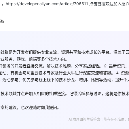
Deepseek-v4-pro
HappyHors
developer.aliyun.com/article/706511 点击链接欢迎加入
同享
万小智 AI 建站低至 15元/月
Qoder CN
AI 短剧/漫剧
云原生数据库 
快递物流查询
WordPress
成为服务伙
高校合作
点，立即开启云上创新
覆盖公网/内网、递归/权威、移动APP等全场景解析服务
送.CN域名，送备案服务码
基于千问大模型等，支持代码智能生成、研发智能问答
AI助力短剧
态智能体模型
旗舰 MoE 大模型，百万上下文与顶尖推理能力
图生视频，流
Ubuntu
服务生态伙伴
云工开物
企业应用
版权
Works
Night Plan 支持 Qwen 3.8-Max
云原生大数据计算服务 MaxCompute
AI 办公
容器服务 Kub
NEW
GLM-5.2
Wan2.7-T
Red Hat
30+ 款产品免费体验
Data Agent 驱动的一站式 Data+AI 开发治理平台
夜间 5 折，Qwen/Meoo/TokenPlan 客户专享
面向分析的企业级SaaS模式云数据仓库
AI智能应用
提供一站式管
科研合作
视觉 Coding、空间感知、多模态思考等全面升级
1M上下文，专为长程任务能力而生
ERP
堂（旗舰版）
SUSE
智能客服
CRM
防护产品
2个月
自动承接线索
些社群是为开发者们提供专业交流、资源共享和技术成长的平台。涵盖了
建站小程序
OA 办公系统
AI 应用构建
大模型原生
企业服务、游戏、前端等多个技术方向。
力提升
财税管理
模板建站
同领域的开发者直接交流，解决技术难题，分享实战经验。 2.
最新资讯
：
Qoder
大模型服务平台百炼-应用模版
HOT
NEW
互动
：有机会与阿里云技术专家及行业大牛进行深度交流和答疑。 4.
资源
面向真实软件
个人版上线、团队版降价；千问3.8-Max首发发尝鲜
丰富多元化的应用模版和解决方案
400电话
定制建站
.
活动参与
：优先参与线上线下的技术沙龙、培训、比赛等活动，提升个
万有无界
大模型服务平台百炼-智能体
方案
广告营销
模板小程序
的模型效果
灵活可视化地构建企业级 Agent
的技术领域并点击加入相应的社群链接。记得活跃参与讨论，这将是你技
定制小程序
秒悟
人工智能平台 PAI
APP 开发
方案的建议，也欢迎随时向我提问。
云端极速 AI 
新一代 AI 视频生成模型，深度适配广告营销等场景
AI Native 的算法工程平台，一站式完成建模、训练、推理服务部署
建站系统
AI 助理回答生成答案可能存在不准确，