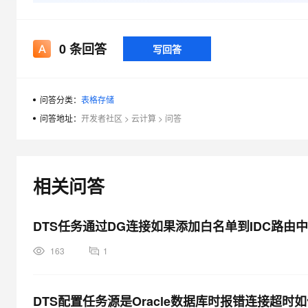
大模型解决方案
迁移与运维管理
快速部署 Dify，高效搭建 
0
条回答
写回答
专有云
10 分钟在聊天系统中增加
问答分类：
表格存储
问答地址：
开发者社区
>
云计算
>
问答
相关问答
DTS任务通过DG连接如果添加白名单到IDC路由中
163
1
DTS配置任务源是Oracle数据库时报错连接超时