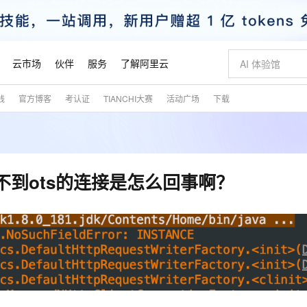
云市场
伙伴
服务
了解阿里云
践
官方博客
考认证
TIANCHI大赛
活动广场
下载
AI 特惠
数据与 API
成为产品伙伴
企业增值服务
最佳实践
价格计算器
AI 场景体
基础软件
产品伙伴合
阿里云认证
市场活动
配置报价
大模型
自助选配和估算价格
新方式
睿译宝，AI翻译排版一步到位
智启 AI 普惠权益
产品生态集成认证中心
企业支持计划
云上春晚
域名与网站
千问官方 MaaS 平台，为开发者和 Agent 而生，新用户赠送 1 亿 + tokens 额度
Qwen Aud
AI Coding
阿里云Maa
2026 阿里云
云服务器 E
为企业打
数据集
Windows
大模型认证
模型
NEW
NEW
交付可用成果
值低价云产品抢先购
上传文档即自动完成翻译和格式还原
至高享 1亿+免费 tokens，加速 Al 应用落地
提供智能易用的域名与建站服务
智能编程，一键
安全可靠、
产品生态伙伴
专家技术服务
云上奥运之旅
弹性计算合作
阿里云中企出
手机三要素
宝塔 Linux
全部认证
，拿不到ots的连接是怎么回事啊？
价格优势
有专属领域专家
GLM-5.2：长任务时代开源旗舰模型
阿里云 OPC 创新助力计划
千问大模型
即刻拥有 DeepS
AI 电商营销
对象存储 O
大模型
产品生态伙伴工作台
企业增值服务台
云栖战略参考
云存储合作计
云栖大会
身份实名认证
CentOS
训练营
推动算力普惠，释放技术红利
最高返9万
多领域专家智能体,一键组建 AI 虚拟交付团队
快速构建应用程序和网站，即刻迈出上云第一步
至高百万元 Token 补贴，加速一人公司成长
多元化、高性能、安全可靠的大模型服务
真正可用的 1M 上下文,一次完成代码全链路开发
轻松解锁专属 Dee
从图文生成到
云上的中国
数据库合作计
活动全景
短信
Docker
图片和
站式影视创作平台
Hermes Agent，打造自进化智能体
Token Plan 模型订阅计划
数字证书管理服务（原SSL证书）
5 分钟轻松部署
AI 广告创作
无影云电脑
企业成长
NEW
信息公告
看见新力量
云网络合作计
OCR 文字识别
JAVA
证享300元代金券
可视化编排打通从文字构思到成片全链路闭环
全托管，含MySQL、PostgreSQL、SQL Server、MariaDB多引擎
自主进化，持久记忆，越用越聪明
Qwen3.8-Max 首发尝鲜，限时加量 10 倍，夜间低至2折
实现全站HTTPS，呈现可信的WEB访问
图文、视频一
随时随地安
魔搭 Mode
Kimi-K3
HappyHors
NEW
loud
服务实践
官网公告
金融模力时刻
Salesforce O
版
发票查验
全能环境
Claude Code + GStack 打造工程团队
千问办公，限时限量积分加倍
Qoder
低代码高效构
AI 建站
短信服务
型
NEW
作计划
Kimi 最新旗舰模型，长程编程与推理利器
让文字生成流
计划
创新中心
魔搭 ModelSc
健康状态
理服务
让AI从“聊天伙伴”进化为能干活的“数字员工”
安装技能 GStack，拥有专属 AI 工程团队
你的AI工作搭子，覆盖日常办公高频场景
面向真实软件的智能体编程平台
0 代码专业建
客户案例
天气预报查询
操作系统
态合作计划