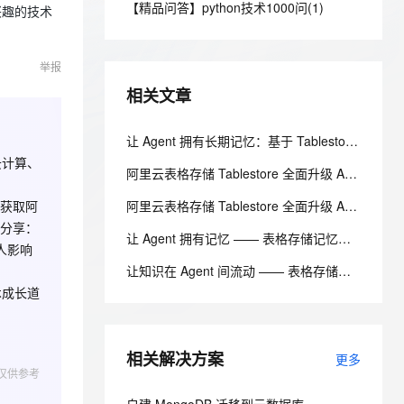
安全
【精品问答】python技术1000问(1)
我要投诉
e-1.1-I2V
Cosyvoice-V3-Flash
感兴趣的技术
PolarDB
上云场景组合购
Milvus 弹性伸缩功能新增节
伴
漫剧创作，剧本、分镜、视频高效生成
100%兼容MySQL、PostgreSQL，兼容Oracle，支持集中和分布式
覆盖90%+业务场景，专享组合折扣价
点支持范围
畅自然，细节丰富
高表现力语音合成大模型，语音克隆听感自然
VPN
举报
ernetes 版 ACK
云聚AI 严选权益
AI 原生数据库服务发布
SSL 证书
2V
Fun-ASR
，一键激活高效办公新体验
理容器应用的 K8s 服务
精选AI产品，从模型到应用全链提效
Agent 数据网关
相关文章
文戏情感细腻自然，动作戏激烈拳拳到肉，实现更强表演能力
支持中英文自由切换，具备更强的噪声鲁棒性
堡垒机
AI 用量加速计划
云原生数据库 PolarDB
防火墙
让 Agent 拥有长期记忆：基于 Tablestore 的轻量级 Memory 框架实践
、识别商机，让客服更高效、服务更出色。
新老同享，达量后返
Agentic Database 发布
云计算、
主机安全
应用
阿里云表格存储 Tablestore 全面升级 AI 能力，存储成本直降 30%
获取阿
阿里云表格存储 Tablestore 全面升级 AI 能力，存储成本直降 30%
千问办公
NEW
AI 应用及服务市场
分享
：
的智能体编程平台
一站式AI生产力平台
让 Agent 拥有记忆 —— 表格存储记忆服务邀测指南
人影响
AI 应用
伶鹊
让知识在 Agent 间流动 —— 表格存储知识库 Skills 实践指南
企业级人与Agent协作平台，接入和调度多个数字员工
智能客服平台，对话机器人、对话分析、智能外呼
术成长道
大模型
大模型服务平台百炼 - 全妙
自然语言处理
应用创作平台
多模态内容创作工具，已接入 DeepSeek
相关解决方案
数据标注
更多
仅供参考
机器学习