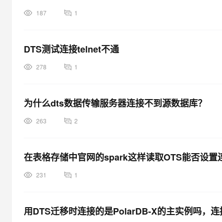
187
1
DTS测试连接telnet不通
278
1
为什么dts数据传输服务器连接不到源数据库？
263
2
在表格存储中官网的spark这样读取OTS能否设置
231
1
用DTS迁移时连接的是PolarDB-X的主实例