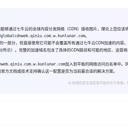
Deepseek-v4-pro
HappyHors
同享
万小智 AI 建站低至 15元/月
Qoder CN
AI 短剧/漫剧
云原生数据库 
快递物流查询
WordPress
成为服务伙
高校合作
点，立即开启云上创新
覆盖公网/内网、递归/权威、移动APP等全场景解析服务
送.CN域名，送备案服务码
基于千问大模型等，支持代码智能生成、研发智能问答
AI助力短剧
态智能体模型
旗舰 MoE 大模型，百万上下文与顶尖推理能力
图生视频，流
Ubuntu
服务生态伙伴
云工开物
企业应用
Works
Night Plan 支持 Qwen 3.8-Max
云原生大数据计算服务 MaxCompute
AI 办公
容器服务 Kub
NEW
GLM-5.2
Wan2.7-T
Red Hat
30+ 款产品免费体验
Data Agent 驱动的一站式 Data+AI 开发治理平台
夜间 5 折，Qwen/Meoo/TokenPlan 客户专享
面向分析的企业级SaaS模式云数据仓库
AI智能应用
提供一站式管
能够通过七牛云的全球内容分发网络（CDN）接收图片，理论上您应该
科研合作
视觉 Coding、空间感知、多模态思考等全面升级
1M上下文，专为长程任务能力而生
ERP
即
。
堂（旗舰版）
globalcdnweb.qiniu.com.w.kunlunar.com
SUSE
智能客服
务的一部分，但直接使用它可能不会覆盖所有通过七牛云CDN加速的内容
CRM
防护产品
2个月
自动承接线索
分所示）。完整的加速域名包含了具体的CDN路径和可能的地区、运营商
建站小程序
OA 办公系统
AI 应用构建
大模型原生
力提升
加入到平板的网络访问白名单中。
nweb.qiniu.com.w.kunlunar.com
财税管理
模板建站
Qoder
大模型服务平台百炼-应用模版
HOT
NEW
的官方文档或技术支持确认这一配置是否为当前最合适的解决方案。
面向真实软件
个人版上线、团队版降价；千问3.8-Max首发发尝鲜
丰富多元化的应用模版和解决方案
400电话
定制建站
AI 助理回答生成答案可能存在不准确，
万有无界
大模型服务平台百炼-智能体
方案
广告营销
模板小程序
的模型效果
灵活可视化地构建企业级 Agent
定制小程序
秒悟
人工智能平台 PAI
APP 开发
云端极速 AI 
新一代 AI 视频生成模型，深度适配广告营销等场景
AI Native 的算法工程平台，一站式完成建模、训练、推理服务部署
建站系统