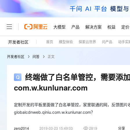
大模型
产品
解决方案
权益
定价
开发者社区
首页
模型体验
探索云世界
问产品
动手实
大模型
产品
解决方案
权益
定价
云市场
伙伴
服务
了解阿里云
精选产品
精选解决方案
普惠上云
产品定价
精选商城
成为销售伙伴
售前咨询
为什么选择阿里云
千问AI平台
开发者社区
问答
正文
了解云产品的定价详情
大模型服务平台百炼
千问办公，解锁你的工作
普惠上云 官方力荐
分销伙伴
在线服务
网站建设
什么是云计算
大
大模型服务与应用平台
企业级Agent产品，直接
云服务器38元/年起，超
咨询伙伴
多端小程序
技术领先
终端做了白名单管控，需要添加完整的
云上成本管理
售后服务
轻量应用服务器
Agency Agents：拥
官方推荐返现计划
大模型
精选产品
精选解决方案
Salesforce 国际版订阅
稳定可靠
com.w.kunlunar.com
管理和优化成本
推荐新用户得奖励，单订单
销售伙伴合作计划
自助服务
友盟天域
安全合规
人工智能与机器学习
AI
文本生成
云数据库 RDS
HappyHorse 打造一
云工开物
无影生态合作计划
在线服务
观测云
分析师报告
高校专属算力普惠，学生认
定制开发的平板里面做了白名单管控，家里联通的网，反馈图片收不到，请
计算
互联网应用开发
Qwen3.8-Max
HOT
Salesforce On Alibaba C
工单服务
globalcdnweb.qiniu.com.w.kunlunar.com？
Tuya 物联网平台阿里云
研究报告与白皮书
人工智能平台 PAI
快速拥有专属 OpenClaw
大模
Consulting Partner 合
大数据
容器
智能体时代全能旗舰模型
免费试用
短信专区
一站式AI开发、训练和推
蓝凌 OA
AI 大模型销售与服务生
zero2014
2019-03-23 15:49:03
2819
分享
现代化应用