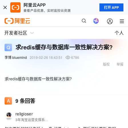
打开 APP
开发者社区
个人
求redis缓存与数据库一致性解决方案?
李博 bluemind
2019-02-26 16:43:51
6786
版权
举报
求redis缓存与数据库一致性解决方案?
9
条回答
religioser
3年淘宝运营支撑系统研发，6年云数据库平台架构，RDS，NoSQL业务