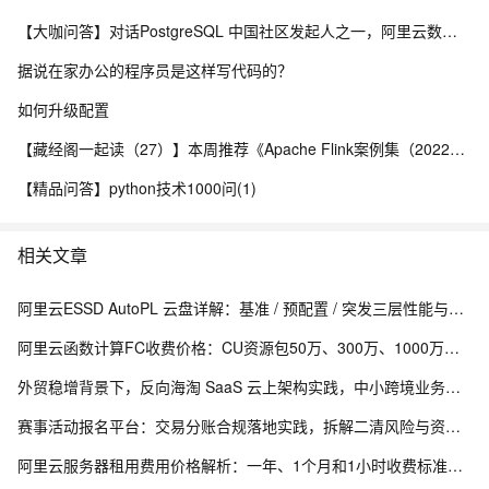
【大咖问答】对话PostgreSQL 中国社区发起人之一，阿里云数据库高级专家 德哥
据说在家办公的程序员是这样写代码的？
如何升级配置
【藏经阁一起读（27）】本周推荐《Apache Flink案例集（2022版）》，你有哪些心得？
【精品问答】python技术1000问(1)
相关文章
阿里云ESSD AutoPL 云盘详解：基准 / 预配置 / 突发三层性能与费用封顶机制
阿里云函数计算FC收费价格：CU资源包50万、300万、1000万、2亿、20亿及4000万CU费用清单
外贸稳增背景下，反向海淘 SaaS 云上架构实践，中小跨境业务如何低成本扛住流量脉冲
赛事活动报名平台：交易分账合规落地实践，拆解二清风险与资金隔离要点
阿里云服务器租用费用价格解析：一年、1个月和1小时收费标准，轻量、ECS和GPU实例规格族费用清单