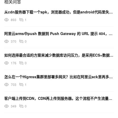
相关问答
从cdn服务器下载一个apk，浏览器成功，但是android代码里失败，请问原因是什么？
893
1
阿里云arms中push 数据到 Push Gateway 的 URL 提示 404，那里有问题吗？
370
0
如何选择最合适的方案来减少数据库访问压力，是采用ECS+数据库+只读实例，还是ECS+数据库+CDN
176
0
怎么在一个Higress集群里部署多网关？比如在阿里云ack里再多部署一个内网LB的gateway
703
1
客户端上传到CDN，CDN再上传到服务器。这个流程不产生流量费？
349
0