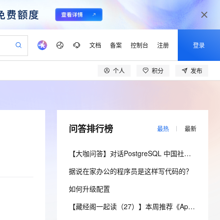
文档
备案
控制台
注册
登录
个人
积分
发布
验
作计划
器
AI 活动
专业服务
服务伙伴合作计划
开发者社区
加入我们
产品动态
服务平台百炼
阿里云 OPC 创新助力计划
一站式生成采购清单，支持单品或批量购买
可编辑精美 PPT 文稿
S产品伙伴计划（繁花）
峰会
CS
造的大模型服务与应用开发平台
Agency Agents：拥有专属领域专家
AI 生产力先锋
Al MaaS 服务伙伴赋能合作
域名
博文
Careers
至高可申请百万元
Qwen3.8-Max 模型上线
 轻松生成专业的 PPT
开启高性价比 AI 编程新体验
弹性可伸缩的云计算服务
先锋实践拓展 AI 生产力的边界
多领域专家智能体,一键组建 AI 虚拟交付团队
Token 补贴，五大权
计划
海大会
伙伴信用分合作计划
商标
问答
社会招聘
问答排行榜
最热
最新
益加速 OPC 成功
帕鲁游戏服务器
SS
HappyHorse 打造一站式影视创作平台
飞天发布时刻
HOT
Open Search 向量检索版支
划
备案
电子书
校园招聘
联机服务器，轻松开启游戏
视频创作，一键激活电商全链路生产力
稳定、安全、高性价比、高性能的云存储服务
所见，即是所愿
持视频检索 Pipeline 功能
可视化编排打通从文字构思到成片全链路闭环
更多支持
【大咖问答】对话PostgreSQL 中国社区发起人之一，阿里云数据库高级专家 德哥
划
公司注册
镜像站
视频生成
语音识别与合成
 智能体与工作流应用
漫剧工坊：一站式动画创作平台
AI 实训营
应用身份服务 (IDaaS)
据说在家办公的程序员是这样写代码的？
合作伙伴培训与认证
划
上云迁移
站生成，高效打造优质广告素材
全接入的云上超级电脑
通过阿里云百炼高效搭建AI应用,助力高效开发
快速生产连贯的高质量长漫剧
从基础到进阶，Agent 创客手把手教你
OpenClaw 管理能力上线
lScope
我要反馈
e-1.1-T2V
Qwen3-TTS-Flash
如何升级配置
查询合作伙伴
n Alibaba Cloud ISV 合作
代维服务
建企业门户网站
10 分钟搭建微信、支付宝小程序
MaxCompute MaxFrame 提
畅细腻的高质量视频
离线语音合成大模型，多语言方言自适应，低延迟高稳定
创新加速
ope
登录合作伙伴管理后台
【藏经阁一起读（27）】本周推荐《Apache Flink案例集（2022版）》，你有哪些心得？
我要建议
站，无忧落地极速上线
以可视化方式快速构建移动和 PC 门户网站
国内短信简单易用，安全可靠，秒级触达，全球覆盖200+国家和地区。
高效部署网站，快速应用到小程序
供自动弹性内存功能