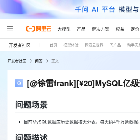
大模型
产品
解决方案
权益
定价
开发者社区
首页
模型体验
探索云世界
问产品
动手实
大模型
产品
解决方案
权益
定价
云市场
伙伴
服务
了解阿里云
精选产品
精选解决方案
普惠上云
产品定价
精选商城
成为销售伙伴
售前咨询
为什么选择阿里云
千问AI平台
开发者社区
问答
正文
了解云产品的定价详情
大模型服务平台百炼
睿译宝，AI翻译排版一
普惠上云 官方力荐
分销伙伴
在线服务
网站建设
什么是云计算
大
大模型服务与应用平台
上传文档即自动完成翻译和
云服务器38元/年起，超
咨询伙伴
多端小程序
技术领先
[@徐雷frank][¥20]MySQ
云上成本管理
售后服务
轻量应用服务器
GLM-5.2：长任务时代
官方推荐返现计划
大模型
精选产品
精选解决方案
Salesforce 国际版订阅
稳定可靠
管理和优化成本
推荐新用户得奖励，单订单
销售伙伴合作计划
自助服务
友盟天域
安全合规
人工智能与机器学习
AI
文本生成
问题场景
云数据库 RDS
Hermes Agent，打造
云工开物
无影生态合作计划
在线服务
观测云
分析师报告
自主进化，持久记忆，越用
高校专属算力普惠，学生认
计算
互联网应用开发
Qwen3.8-Max
HOT
Salesforce On Alibaba C
工单服务
目前MySQL数据库历史数据按天分表，每天约4千万条数
Tuya 物联网平台阿里云
研究报告与白皮书
人工智能平台 PAI
快速拥有专属 OpenClaw
大模
Consulting Partner 合
大数据
容器
智能体时代全能旗舰模型
免费试用
短信专区
一站式AI开发、训练和推
蓝凌 OA
问题描述
AI 大模型销售与服务生
现代化应用