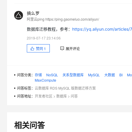
大模型解决方案
迁移与运维管理
搞么罗
快速部署 Dify，高效搭建 
阿里云ping https://ping.gaomeluo.com/aliyun/
专有云
数据库迁移教程，参考：
https://yq.aliyun.com/articles
10 分钟在聊天系统中增加
2019-07-17 23:14:06
赞同
1
展开评论
问答分类：
存储
NoSQL
关系型数据库
MySQL
大数据
BI
Mo
MaxCompute
问答标签：
云数据库 RDS MySQL 版数据迁移方案
问答地址：
开发者社区
>
数据库
>
问答
相关问答