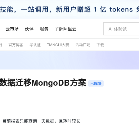
云市场
伙伴
服务
了解阿里云
践
官方博客
考认证
TIANCHI大赛
活动广场
下载
AI 特惠
数据与 API
成为产品伙伴
企业增值服务
最佳实践
价格计算器
AI 场景体
基础软件
产品伙伴合
阿里云认证
市场活动
配置报价
大模型
自助选配和估算价格
步到位
智启 AI 普惠权益
产品生态集成认证中心
企业支持计划
云上春晚
域名与网站
Qwen Audio：打造专属 AI 语音助手
千问官方 MaaS 平台，为开发者和 Agent 而生，新用户赠送 1 亿 + tokens 额度
一句话生成原生
AI Coding
阿里云Maa
2026 阿里云
云服务器 E
为企业打
数据集
Windows
大模型认证
模型
NEW
NEW
格式还原
值低价云产品抢先购
至高享 1亿+免费 tokens，加速 Al 应用落地
提供智能易用的域名与建站服务
Qwen-Audio-3.0-Realtime 端到端实时语音角色扮演
输入一句话想法,
智能编程，一键
安全可靠、
产品生态伙伴
专家技术服务
云上奥运之旅
弹性计算合作
阿里云中企出
手机三要素
宝塔 Linux
全部认证
L亿级数据迁移MongoDB方案
价格优势
已解决
开源旗舰模型
即刻拥有 DeepSeek-V4-Pro
阿里云 OPC 创新助力计划
千问大模型
一键部署幻兽
AI 电商营销
对象存储 O
大模型
产品生态伙伴工作台
企业增值服务台
云栖战略参考
云存储合作计
云栖大会
身份实名认证
CentOS
训练营
推动算力普惠，释放技术红利
最高返9万
真正可用的 1M 上下文,一次完成代码全链路开发
快速构建应用程序和网站，即刻迈出上云第一步
轻松解锁专属 DeepSeek-V4-Pro
至高百万元 Token 补贴，加速一人公司成长
多元化、高性能、安全可靠的大模型服务
一键购买专属
从图文生成到
云上的中国
数据库合作计
活动全景
短信
Docker
图片和
自进化智能体
5 分钟轻松部署专属 QwenPaw
Token Plan 模型订阅计划
数字证书管理服务（原SSL证书）
高效搭建 AI
AI 广告创作
无影云电脑
企业成长
NEW
HOT
信息公告
看见新力量
云网络合作计
OCR 文字识别
JAVA
越聪明
证享300元代金券
全托管，含MySQL、PostgreSQL、SQL Server、MariaDB多引擎
Qwen3.8-Max 首发尝鲜，限时加量 10 倍，夜间低至2折
实现全站HTTPS，呈现可信的WEB访问
从聊天伙伴进化为能主动干活的本地数字员工
图文、视频一
随时随地安
魔搭 Mode
Kimi-K3
HappyHors
NEW
loud
服务实践
官网公告
据，目前报表只能查询一天数据，且耗时较长
金融模力时刻
Salesforce O
版
发票查验
全能环境
Claude Code + GStack 打造工程团队
千问办公，限时限量积分加倍
Qoder
低代码高效构
AI 建站
短信服务
型
NEW
作计划
Kimi 最新旗舰模型，长程编程与推理利器
让文字生成流
计划
创新中心
魔搭 ModelSc
健康状态
理服务
让AI从“聊天伙伴”进化为能干活的“数字员工”
安装技能 GStack，拥有专属 AI 工程团队
你的AI工作搭子，覆盖日常办公高频场景
面向真实软件的智能体编程平台
0 代码专业建
客户案例
天气预报查询
操作系统
态合作计划