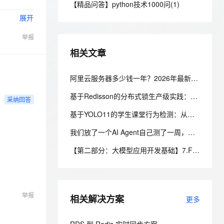
安全
【精品问答】python技术1000问(1)
我要投诉
e-1.1-I2V
Cosyvoice-V3-Flash
PolarDB
上云场景组合购
Milvus 弹性伸缩功能新增节
伴
展开
漫剧创作，剧本、分镜、视频高效生成
100%兼容MySQL、PostgreSQL，兼容Oracle，支持集中和分布式
覆盖90%+业务场景，专享组合折扣价
点支持范围
畅自然，细节丰富
高表现力语音合成大模型，语音克隆听感自然
VPN
举报
ernetes 版 ACK
云聚AI 严选权益
AI 原生数据库服务发布
SSL 证书
2V
Fun-ASR
，一键激活高效办公新体验
理容器应用的 K8s 服务
精选AI产品，从模型到应用全链提效
Agent 数据网关
相关文章
文戏情感细腻自然，动作戏激烈拳拳到肉，实现更强表演能力
支持中英文自由切换，具备更强的噪声鲁棒性
堡垒机
AI 用量加速计划
云原生数据库 PolarDB
防火墙
阿里云服务器多少钱一年？2026年最新阿里云服务器价格表
、识别商机，让客服更高效、服务更出色。
新老同享，达量后返
Agentic Database 发布
主机安全
应用
基于Redisson的分布式锁生产级实践：从原理到高并发库存扣减实战
采纳回答
基于YOLO11的学生课堂行为检测：从数据标注到云上训练实践
千问办公
NEW
AI 应用及服务市场
的智能体编程平台
一站式AI生产力平台
我们放了一个AI Agent自己测了一周，它把测试环境搞崩后，自己写了复盘报告申请了运维权限
AI 应用
伶鹊
【第二部分：大模型应用开发基础】7.Function Calling：让大模型调用真实程序能力
企业级人与Agent协作平台，接入和调度多个数字员工
智能客服平台，对话机器人、对话分析、智能外呼
大模型
大模型服务平台百炼 - 全妙
自然语言处理
应用创作平台
多模态内容创作工具，已接入 DeepSeek
举报
相关解决方案
数据标注
更多
机器学习