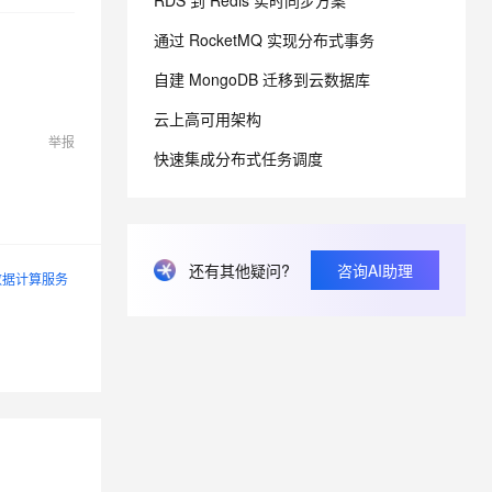
RDS 到 Redis 实时同步方案
通过 RocketMQ 实现分布式事务
息提取
与 AI 智能体进行实时音视频通话
自建 MongoDB 迁移到云数据库
从文本、图片、视频中提取结构化的属性信息
构建支持视频理解的 AI 音视频实时通话应用
云上高可用架构
t.diy 一步搞定创意建站
构建大模型应用的安全防护体系
举报
通过自然语言交互简化开发流程,全栈开发支持
通过阿里云安全产品对 AI 应用进行安全防护
快速集成分布式任务调度
还有其他疑问?
咨询AI助理
数据计算服务