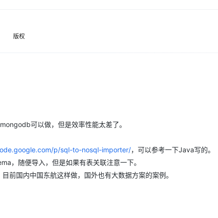
Deepseek-v4-pro
HappyHors
同享
万小智 AI 建站低至 15元/月
Qoder CN
AI 短剧/漫剧
云原生数据库 
快递物流查询
WordPress
成为服务伙
高校合作
点，立即开启云上创新
覆盖公网/内网、递归/权威、移动APP等全场景解析服务
送.CN域名，送备案服务码
基于千问大模型等，支持代码智能生成、研发智能问答
AI助力短剧
态智能体模型
旗舰 MoE 大模型，百万上下文与顶尖推理能力
图生视频，流
Ubuntu
服务生态伙伴
云工开物
企业应用
版权
Works
Night Plan 支持 Qwen 3.8-Max
云原生大数据计算服务 MaxCompute
AI 办公
容器服务 Kub
NEW
GLM-5.2
Wan2.7-T
Red Hat
30+ 款产品免费体验
Data Agent 驱动的一站式 Data+AI 开发治理平台
夜间 5 折，Qwen/Meoo/TokenPlan 客户专享
面向分析的企业级SaaS模式云数据仓库
AI智能应用
提供一站式管
科研合作
视觉 Coding、空间感知、多模态思考等全面升级
1M上下文，专为长程任务能力而生
ERP
堂（旗舰版）
SUSE
智能客服
CRM
防护产品
2个月
自动承接线索
建站小程序
OA 办公系统
AI 应用构建
大模型原生
力提升
财税管理
模板建站
Qoder
大模型服务平台百炼-应用模版
HOT
NEW
入mongodb可以做，但是效率性能太差了。
面向真实软件
个人版上线、团队版降价；千问3.8-Max首发发尝鲜
丰富多元化的应用模版和解决方案
400电话
定制建站
万有无界
大模型服务平台百炼-智能体
方案
广告营销
模板小程序
code.google.com/p/sql-to-nosql-importer/
，可以参考一下Java写的。
的模型效果
灵活可视化地构建企业级 Agent
定制小程序
chema，随便导入，但是如果有表关联注意一下。
秒悟
人工智能平台 PAI
的方案，目前国内中国东航这样做，国外也有大数据方案的案例。
APP 开发
云端极速 AI 
新一代 AI 视频生成模型，深度适配广告营销等场景
AI Native 的算法工程平台，一站式完成建模、训练、推理服务部署
建站系统