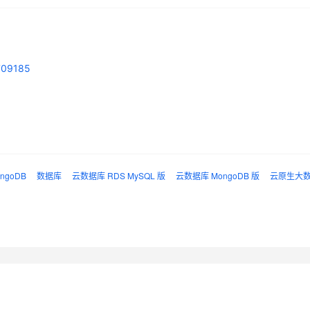
AI 应用
10分钟微调：让0.6B模型媲美235B模
多模态数据信
型
依托云原生高可用架构,实现Dify私有化部署
用1%尺寸在特定领域达到大模型90%以上效果
/709185
一个 AI 助手
超强辅助，Bol
即刻拥有 DeepSeek-R1 满血版
在企业官网、通讯软件中为客户提供 AI 客服
多种方案随心选，轻松解锁专属 DeepSeek
ngoDB
数据库
云数据库 RDS MySQL 版
云数据库 MongoDB 版
云原生大