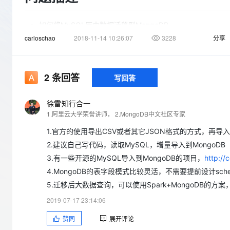
存储
天池大赛
Qwen3.7-Plus
云解析DNS
解决方案免费试用 新老
电子合同
最高领取价值200元试用
能看、能想、能动手的多模
安全
网络与CDN
AI 算法大赛
如何将MySQL历史数据迁移到MongoDB
畅捷通
carloschao
2018-11-14 10:26:07
3228
分享
大数据开发治理平台 Data
AI 产品 免费试用
网络
MongoDB存储表内容应当遵循什么规则和标准
安全
云开发大赛
Qwen3-VL-Plus
Tableau 订阅
1亿+ 大模型 tokens 和 
迁移后如何支持大数据查询统计
可观测
入门学习赛
中间件
AI空中课堂在线直播课
云防火墙
140+云产品 免费试用
2
条回答
写回答
上云与迁云
云原生的云上边界网络安全
产品新客免费试用，最长1
数据库
生态解决方案
大模型服务
企业出海
大模型ACA认证体验
徐雷知行合一
大数据计算
1.阿里云大学荣誉讲师， 2.MongoDB中文社区专家
助力企业全员 AI 认知与能
行业生态解决方案
千问AI平台-Token Plan
政企业务
媒体服务
1.官方的使用导出CSV或者其它JSON格式的方式，再导
开发者生态解决方案
2.建议自己写代码，读取MySQL，增量导入到MongoDB
企业服务与云通信
千问AI平台-模型体验
AI 开发和 AI 应用解决
3.有一些开源的MySQL导入到MongoDB的项目，
http://
在线体验全尺寸、多种模态
域名与网站
4.MongoDB的表字段模式比较灵活，不需要提前设计s
Happy 系列大模型
5.迁移后大数据查询，可以使用Spark+MongoDB
终端用户计算
2019-07-17 23:14:06
Serverless
赞同
展开评论
开发工具