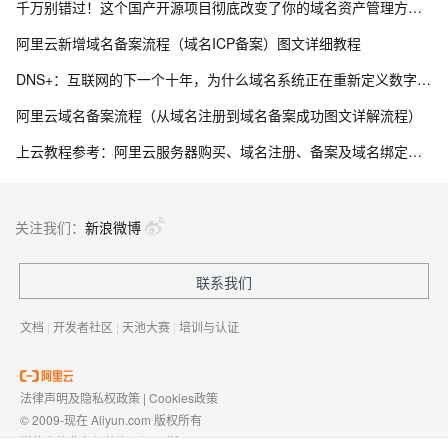
千万别错过！这个国产开源项目彻底改变了你的域名资产管理方式，收藏它相当于多一个安全专家！
阿里云新增域名备案流程（域名ICP备案）图文详细教程
DNS+：互联网的下一个十年，为什么域名系统正在重新定义数字生态？ ——解读《“DNS+”发展白皮书（2023）》
阿里云域名备案流程（从域名注册到域名备案成功图文详解流程）
上云教程参考：阿里云服务器购买、域名注册、备案及域名绑定全流程指南
关注我们：
新浪微博
联系我们
文档
|
开发者社区
|
天池大赛
|
培训与认证
法律声明及隐私权政策
|
Cookies政策
© 2009-现在 Aliyun.com 版权所有
增值电信业务经营许可证：
浙B2-20080101