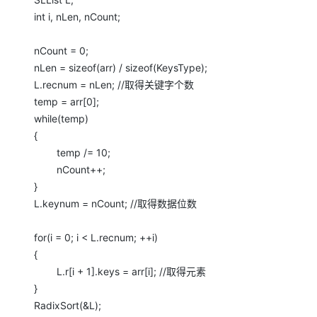
int i, nLen, nCount;
nCount = 0;
nLen = sizeof(arr) / sizeof(KeysType);
L.recnum = nLen; //取得关键字个数
temp = arr[0];
while(temp)
{
temp /= 10;
nCount++;
}
L.keynum = nCount; //取得数据位数
for(i = 0; i < L.recnum; ++i)
{
L.r[i + 1].keys = arr[i]; //取得元素
}
RadixSort(&L);