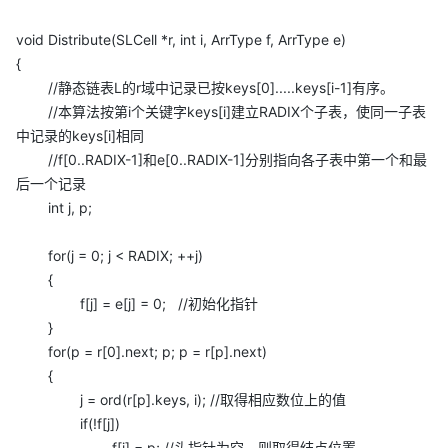
void Distribute(SLCell *r, int i, ArrType f, ArrType e)
{
//静态链表L的r域中记录已按keys[0].....keys[i-1]有序。
//本算法按第i个关键字keys[i]建立RADIX个子表，使同一子表
中记录的keys[i]相同
//f[0..RADIX-1]和e[0..RADIX-1]分别指向各子表中第一个和最
后一个记录
int j, p;
for(j = 0; j < RADIX; ++j)
{
f[j] = e[j] = 0; //初始化指针
}
for(p = r[0].next; p; p = r[p].next)
{
j = ord(r[p].keys, i); //取得相应数位上的值
if(!f[j])
f[j] = p; //头指针为空，则取得结点位置