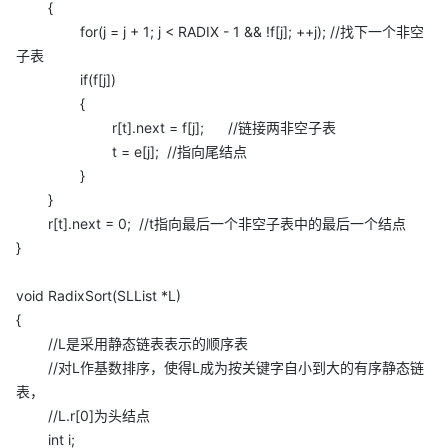
{
for(j = j + 1; j < RADIX - 1 && !f[j]; ++j); //找下一个非空
子表
if(f[j])
{
r[t].next = f[j]; //链接两非空子表
t = e[j]; //指向尾结点
}
}
r[t].next = 0; //t指向最后一个非空子表中的最后一个结点
}
void RadixSort(SLList *L)
{
//L是采用静态链表表示的顺序表
//对L作基数排序，使得L成为按关键字自小到大的有序静态链
表，
//L.r[0]为头结点
int i;