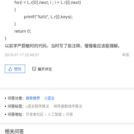
for(i = L.r[0].next; i ; i = L.r[i].next)
{
printf("%d\t", L.r[i].keys);
}
return 0;
}
以前学严蔚敏时的代码，当时写了些注释，慢慢看应该能理解。
2019-07-17 22:49:37
举报
赞同
展开评论
问答分类：
搜索推荐
C语言
问答标签：
c语言程序算法
排序基数排序算法
问答地址：
开发者社区
>
人工智能
>
问答
相关问答