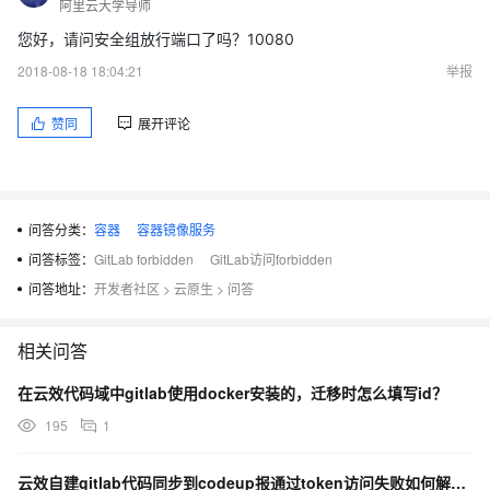
阿里云大学导师
您好，请问安全组放行端口了吗？10080
2018-08-18 18:04:21
举报
赞同
展开评论
问答分类：
容器
容器镜像服务
问答标签：
GitLab forbidden
GitLab访问forbidden
问答地址：
开发者社区
>
云原生
>
问答
相关问答
在云效代码域中gitlab使用docker安装的，迁移时怎么填写id？
195
1
云效自建gitlab代码同步到codeup报通过token访问失败如何解决？