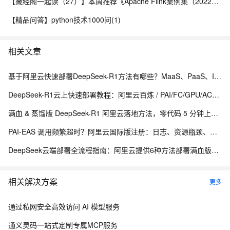
【藏经阁一起读（27）】本周推荐《Apache Flink案例集（2022版）》，你有哪些心得？
【精品问答】python技术1000问(1)
相关文章
基于阿里云快速部署DeepSeek-R1方法有哪些？MaaS、PaaS、IaaS共6种方法
DeepSeek-R1云上快速部署教程：阿里云百炼 / PAI/FC/GPU/ACK/ACS 六种方式任选
满血 & 蒸馏版 DeepSeek-R1 阿里云落地方法，零代码 5 分钟上线，共6种方法随便选！
PAI‑EAS 调用频繁超时？阿里云国际版注册：日志、资源瓶颈、网络配置完整排查方案
DeepSeek云端部署全流程指南：阿里云提供6种方法部署满血版或蒸馏版DeepSeek，新手0基础教程
相关解决方案
更多
通过私网安全高效访问 AI 模型服务
通义灵码一站式定制专属MCP服务