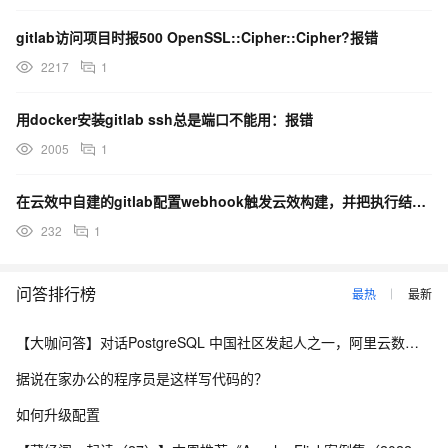
gitlab访问项目时报500 OpenSSL::Cipher::Cipher?报错
2217
1
用docker安装gitlab ssh总是端口不能用：报错
2005
1
在云效中自建的gitlab配置webhook触发云效构建，并把执行结果通过邮件输出这个可以实现吗 ？
232
1
问答排行榜
最热
最新
【大咖问答】对话PostgreSQL 中国社区发起人之一，阿里云数据库高级专家 德哥
据说在家办公的程序员是这样写代码的？
如何升级配置