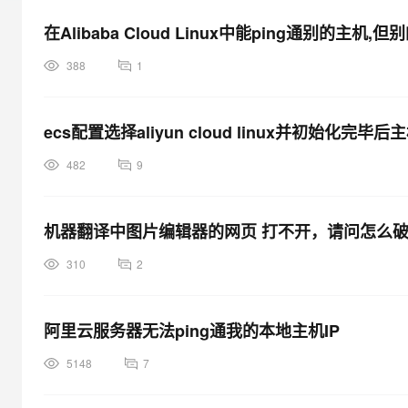
大模型解决方案
在Alibaba Cloud Linux中能ping通别的主
迁移与运维管理
快速部署 Dify，高效搭建 
388
1
专有云
10 分钟在聊天系统中增加
ecs配置选择aliyun cloud linux并初始化完毕后
482
9
机器翻译中图片编辑器的网页 打不开，请问怎么破
310
2
阿里云服务器无法ping通我的本地主机IP
5148
7