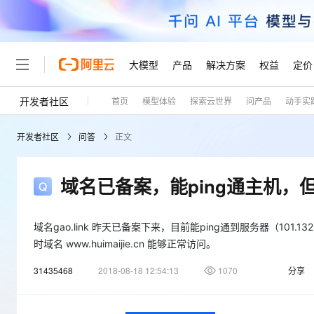
大模型
产品
解决方案
权益
定价
开发者社区
首页
模型体验
探索云世界
问产品
动手实
大模型
产品
解决方案
权益
定价
云市场
伙伴
服务
了解阿里云
精选产品
精选解决方案
普惠上云
产品定价
精选商城
成为销售伙伴
售前咨询
为什么选择阿里云
千问AI平台
开发者社区
问答
正文
了解云产品的定价详情
大模型服务平台百炼
千问办公，解锁你的工作
普惠上云 官方力荐
分销伙伴
在线服务
网站建设
什么是云计算
大
大模型服务与应用平台
企业级Agent产品，直接
云服务器38元/年起，超
咨询伙伴
多端小程序
技术领先
域名已备案，能ping通主机，
云上成本管理
售后服务
轻量应用服务器
Agency Agents：拥
官方推荐返现计划
大模型
精选产品
精选解决方案
Salesforce 国际版订阅
稳定可靠
管理和优化成本
推荐新用户得奖励，单订单
销售伙伴合作计划
自助服务
友盟天域
安全合规
域名gao.link 昨天已备案下来，目前能ping通到服务器（101.132.
人工智能与机器学习
AI
文本生成
云数据库 RDS
HappyHorse 打造一
云工开物
无影生态合作计划
在线服务
时域名 www.huimaijie.cn 能够正常访问。
观测云
分析师报告
高校专属算力普惠，学生认
计算
互联网应用开发
Qwen3.8-Max
HOT
Salesforce On Alibaba C
工单服务
31435468
2018-08-18 12:54:13
1070
分享
Tuya 物联网平台阿里云
研究报告与白皮书
人工智能平台 PAI
快速拥有专属 OpenClaw
大模
Consulting Partner 合
大数据
容器
智能体时代全能旗舰模型
免费试用
短信专区
一站式AI开发、训练和推
蓝凌 OA
AI 大模型销售与服务生
现代化应用