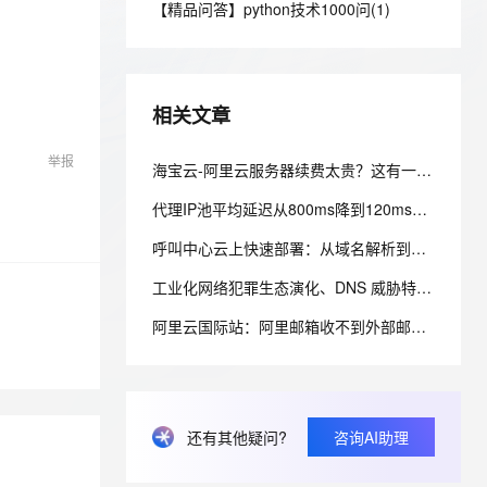
安全
【精品问答】python技术1000问(1)
我要投诉
e-1.1-I2V
Cosyvoice-V3-Flash
PolarDB
上云场景组合购
Milvus 弹性伸缩功能新增节
伴
漫剧创作，剧本、分镜、视频高效生成
100%兼容MySQL、PostgreSQL，兼容Oracle，支持集中和分布式
覆盖90%+业务场景，专享组合折扣价
点支持范围
畅自然，细节丰富
高表现力语音合成大模型，语音克隆听感自然
VPN
ernetes 版 ACK
云聚AI 严选权益
AI 原生数据库服务发布
SSL 证书
2V
Fun-ASR
，一键激活高效办公新体验
理容器应用的 K8s 服务
精选AI产品，从模型到应用全链提效
Agent 数据网关
相关文章
文戏情感细腻自然，动作戏激烈拳拳到肉，实现更强表演能力
支持中英文自由切换，具备更强的噪声鲁棒性
堡垒机
AI 用量加速计划
云原生数据库 PolarDB
举报
防火墙
海宝云-阿里云服务器续费太贵？这有一份不同机型降配与省钱方案的“榨干”测评！
、识别商机，让客服更高效、服务更出色。
新老同享，达量后返
Agentic Database 发布
主机安全
应用
代理IP池平均延迟从800ms降到120ms：一次完整的排查复盘
呼叫中心云上快速部署：从域名解析到坐席登录的配置清单
千问办公
NEW
AI 应用及服务市场
的智能体编程平台
一站式AI生产力平台
工业化网络犯罪生态演化、DNS 威胁特征与防御范式重构研究
AI 应用
伶鹊
阿里云国际站：阿里邮箱收不到外部邮件？排查MX与反垃圾设置
企业级人与Agent协作平台，接入和调度多个数字员工
智能客服平台，对话机器人、对话分析、智能外呼
大模型
大模型服务平台百炼 - 全妙
自然语言处理
应用创作平台
多模态内容创作工具，已接入 DeepSeek
数据标注
还有其他疑问?
咨询AI助理
机器学习