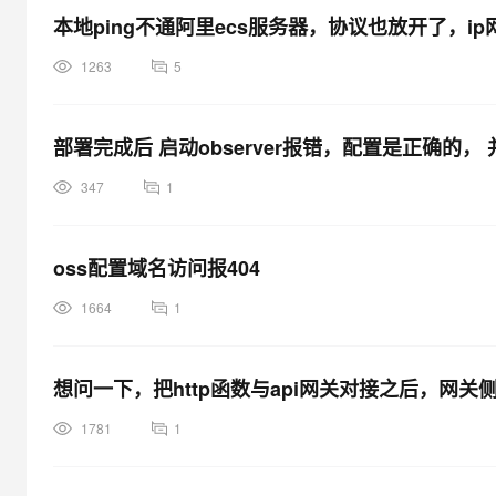
本地ping不通阿里ecs服务器，协议也放开了，
1263
5
部署完成后 启动observer报错，配置是正确的，
347
1
oss配置域名访问报404
1664
1
想问一下，把http函数与api网关对接之后，网
1781
1