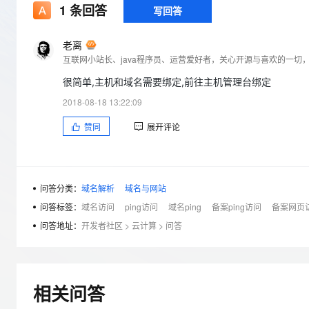
存储
天池大赛
Qwen3.7-Plus
1
条回答
云解析DNS
解决方案免费试用 新老
写回答
电子合同
最高领取价值200元试用
能看、能想、能动手的多模
安全
网络与CDN
AI 算法大赛
畅捷通
老离
大数据开发治理平台 Data
AI 产品 免费试用
网络
安全
云开发大赛
Qwen3-VL-Plus
互联网小站长、java程序员、运营爱好者，关心开源与喜欢的一切，喜
Tableau 订阅
1亿+ 大模型 tokens 和 
可观测
入门学习赛
很简单,主机和域名需要绑定,前往主机管理台绑定
中间件
AI空中课堂在线直播课
云防火墙
140+云产品 免费试用
2018-08-18 13:22:09
上云与迁云
云原生的云上边界网络安全
产品新客免费试用，最长1
数据库
生态解决方案
赞同
展开评论
大模型服务
企业出海
大模型ACA认证体验
大数据计算
助力企业全员 AI 认知与能
行业生态解决方案
千问AI平台-Token Plan
政企业务
媒体服务
开发者生态解决方案
问答分类：
域名解析
域名与网站
企业服务与云通信
千问AI平台-模型体验
AI 开发和 AI 应用解决
问答标签：
域名访问
ping访问
域名ping
备案ping访问
备案网页
在线体验全尺寸、多种模态
域名与网站
问答地址：
开发者社区
>
云计算
>
问答
Happy 系列大模型
终端用户计算
Serverless
相关问答
开发工具