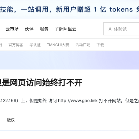
云市场
伙伴
服务
了解阿里云
践
官方博客
考认证
TIANCHI大赛
活动广场
下载
AI 特惠
数据与 API
成为产品伙伴
企业增值服务
最佳实践
价格计算器
AI 场景体
基础软件
产品伙伴合
阿里云认证
市场活动
配置报价
大模型
自助选配和估算价格
新方式
睿译宝，AI翻译排版一步到位
智启 AI 普惠权益
产品生态集成认证中心
企业支持计划
云上春晚
域名与网站
千问官方 MaaS 平台，为开发者和 Agent 而生，新用户赠送 1 亿 + tokens 额度
Qwen Aud
AI Coding
阿里云Maa
2026 阿里云
云服务器 E
为企业打
数据集
Windows
大模型认证
模型
NEW
NEW
交付可用成果
值低价云产品抢先购
上传文档即自动完成翻译和格式还原
至高享 1亿+免费 tokens，加速 Al 应用落地
提供智能易用的域名与建站服务
智能编程，一键
安全可靠、
产品生态伙伴
专家技术服务
云上奥运之旅
弹性计算合作
阿里云中企出
手机三要素
宝塔 Linux
全部认证
但是网页访问始终打不开
价格优势
有专属领域专家
GLM-5.2：长任务时代开源旗舰模型
阿里云 OPC 创新助力计划
千问大模型
即刻拥有 DeepS
AI 电商营销
对象存储 O
大模型
产品生态伙伴工作台
企业增值服务台
云栖战略参考
云存储合作计
云栖大会
身份实名认证
CentOS
训练营
推动算力普惠，释放技术红利
最高返9万
多领域专家智能体,一键组建 AI 虚拟交付团队
快速构建应用程序和网站，即刻迈出上云第一步
至高百万元 Token 补贴，加速一人公司成长
多元化、高性能、安全可靠的大模型服务
真正可用的 1M 上下文,一次完成代码全链路开发
轻松解锁专属 Dee
从图文生成到
云上的中国
数据库合作计
活动全景
短信
Docker
122.169）上，但是始终 访问 http://www.gao.link 打不开网站，但
图片和
站式影视创作平台
Hermes Agent，打造自进化智能体
Token Plan 模型订阅计划
数字证书管理服务（原SSL证书）
5 分钟轻松部署
AI 广告创作
无影云电脑
企业成长
NEW
信息公告
看见新力量
云网络合作计
OCR 文字识别
JAVA
证享300元代金券
可视化编排打通从文字构思到成片全链路闭环
全托管，含MySQL、PostgreSQL、SQL Server、MariaDB多引擎
自主进化，持久记忆，越用越聪明
Qwen3.8-Max 首发尝鲜，限时加量 10 倍，夜间低至2折
实现全站HTTPS，呈现可信的WEB访问
图文、视频一
随时随地安
魔搭 Mode
Kimi-K3
HappyHors
NEW
loud
服务实践
官网公告
版权
金融模力时刻
Salesforce O
版
发票查验
全能环境
Claude Code + GStack 打造工程团队
千问办公，限时限量积分加倍
Qoder
低代码高效构
AI 建站
短信服务
型
NEW
作计划
Kimi 最新旗舰模型，长程编程与推理利器
让文字生成流
计划
创新中心
魔搭 ModelSc
健康状态
理服务
让AI从“聊天伙伴”进化为能干活的“数字员工”
安装技能 GStack，拥有专属 AI 工程团队
你的AI工作搭子，覆盖日常办公高频场景
面向真实软件的智能体编程平台
0 代码专业建
客户案例
天气预报查询
操作系统
态合作计划