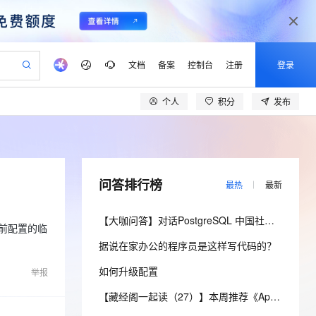
文档
备案
控制台
注册
登录
个人
积分
发布
验
作计划
器
AI 活动
专业服务
服务伙伴合作计划
开发者社区
加入我们
产品动态
服务平台百炼
阿里云 OPC 创新助力计划
一站式生成采购清单，支持单品或批量购买
io：打造专属 AI 语音助手
S产品伙伴计划（繁花）
峰会
CS
造的大模型服务与应用开发平台
一句话生成原生可编辑精美 PPT 文稿
AI 生产力先锋
Al MaaS 服务伙伴赋能合作
域名
博文
Careers
至高可申请百万元
Qwen3.8-Max 模型上线
开启高性价比 AI 编程新体验
弹性可伸缩的云计算服务
Qwen-Audio-3.0-Realtime 端到端实时语音角色扮演
输入一句话想法, 轻松生成专业的 PPT
先锋实践拓展 AI 生产力的边界
Token 补贴，五大权
计划
海大会
伙伴信用分合作计划
商标
问答
社会招聘
问答排行榜
最热
最新
益加速 OPC 成功
eek-V4-Pro
SS
一键部署幻兽帕鲁游戏服务器
飞天发布时刻
HOT
Open Search 向量检索版支
划
备案
电子书
校园招聘
pSeek-V4-Pro
视频创作，一键激活电商全链路生产力
稳定、安全、高性价比、高性能的云存储服务
一键购买专属联机服务器，轻松开启游戏
所见，即是所愿
持视频检索 Pipeline 功能
更多支持
【大咖问答】对话PostgreSQL 中国社区发起人之一，阿里云数据库高级专家 德哥
划
公司注册
镜像站
是之前配置的临
视频生成
语音识别与合成
专属 QwenPaw
漫剧工坊：一站式动画创作平台
AI 实训营
HOT
应用身份服务 (IDaaS)
据说在家办公的程序员是这样写代码的？
合作伙伴培训与认证
划
上云迁移
站生成，高效打造优质广告素材
全接入的云上超级电脑
从聊天伙伴进化为能主动干活的本地数字员工
快速生产连贯的高质量长漫剧
从基础到进阶，Agent 创客手把手教你
OpenClaw 管理能力上线
lScope
我要反馈
e-1.1-T2V
Qwen3-TTS-Flash
如何升级配置
查询合作伙伴
举报
n Alibaba Cloud ISV 合作
代维服务
建企业门户网站
10 分钟搭建微信、支付宝小程序
MaxCompute MaxFrame 提
畅细腻的高质量视频
离线语音合成大模型，多语言方言自适应，低延迟高稳定
创新加速
ope
登录合作伙伴管理后台
【藏经阁一起读（27）】本周推荐《Apache Flink案例集（2022版）》，你有哪些心得？
我要建议
站，无忧落地极速上线
以可视化方式快速构建移动和 PC 门户网站
国内短信简单易用，安全可靠，秒级触达，全球覆盖200+国家和地区。
高效部署网站，快速应用到小程序
供自动弹性内存功能