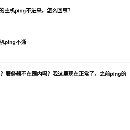
机,但别的主机ping不进来，怎么回事？
AI 应用
10分钟微调：让0.6B模型媲美235B模
多模态数据信
型
依托云原生高可用架构,实现Dify私有化部署
用1%尺寸在特定领域达到大模型90%以上效果
一个 AI 助手
超强辅助，Bol
即刻拥有 DeepSeek-R1 满血版
在企业官网、通讯软件中为客户提供 AI 客服
主机ping不通
多种方案随心选，轻松解锁专属 DeepSeek
？服务器不在国内吗？我这里现在正常了。之前ping的