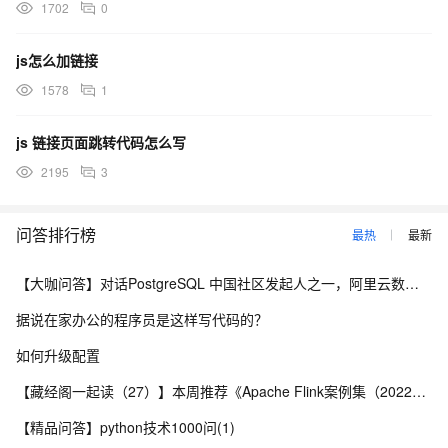
1702
0
js怎么加链接
1578
1
js 链接页面跳转代码怎么写
2195
3
问答排行榜
最热
最新
【大咖问答】对话PostgreSQL 中国社区发起人之一，阿里云数据库高级专家 德哥
据说在家办公的程序员是这样写代码的？
如何升级配置
【藏经阁一起读（27）】本周推荐《Apache Flink案例集（2022版）》，你有哪些心得？
【精品问答】python技术1000问(1)