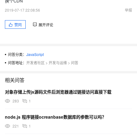
换个CDN
2019-07-17 22:08:56
举报
赞同
展开评论
问答分类：
JavaScript
问答地址：
开发者社区
>
开发与运维
>
问答
相关问答
对象存储上传js源码文件后浏览器通过链接访问直接下载
283
1
node.js 程序链接ocreanbase数据库的参数可以吗？
221
1