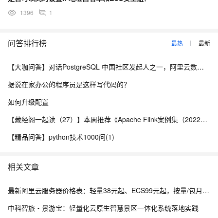
1396
1
问答排行榜
最热
最新
【大咖问答】对话PostgreSQL 中国社区发起人之一，阿里云数据库高级专家 德哥
据说在家办公的程序员是这样写代码的？
如何升级配置
【藏经阁一起读（27）】本周推荐《Apache Flink案例集（2022版）》，你有哪些心得？
【精品问答】python技术1000问(1)
相关文章
最新阿里云服务器价格表：轻量38元起、ECS99元起，按量/包月/包年，新老用户同享优惠明细参考
中科智旅・景游宝：轻量化云原生智慧景区一体化系统落地实践