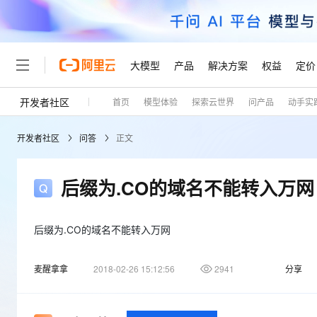
大模型
产品
解决方案
权益
定价
开发者社区
首页
模型体验
探索云世界
问产品
动手实
大模型
产品
解决方案
权益
定价
云市场
伙伴
服务
了解阿里云
精选产品
精选解决方案
普惠上云
产品定价
精选商城
成为销售伙伴
售前咨询
为什么选择阿里云
千问AI平台
开发者社区
问答
正文
了解云产品的定价详情
大模型服务平台百炼
千问办公，解锁你的工作
普惠上云 官方力荐
分销伙伴
在线服务
网站建设
什么是云计算
大
大模型服务与应用平台
企业级Agent产品，直接
云服务器38元/年起，超
咨询伙伴
多端小程序
技术领先
后缀为.CO的域名不能转入万网
云上成本管理
售后服务
轻量应用服务器
Agency Agents：拥
官方推荐返现计划
大模型
精选产品
精选解决方案
Salesforce 国际版订阅
稳定可靠
管理和优化成本
推荐新用户得奖励，单订单
销售伙伴合作计划
自助服务
友盟天域
安全合规
人工智能与机器学习
AI
后缀为.CO的域名不能转入万网
文本生成
云数据库 RDS
HappyHorse 打造一
云工开物
无影生态合作计划
在线服务
观测云
分析师报告
高校专属算力普惠，学生认
计算
互联网应用开发
Qwen3.8-Max
麦醒拿拿
2018-02-26 15:12:56
2941
分享
HOT
Salesforce On Alibaba C
工单服务
Tuya 物联网平台阿里云
研究报告与白皮书
人工智能平台 PAI
快速拥有专属 OpenClaw
大模
Consulting Partner 合
大数据
容器
智能体时代全能旗舰模型
免费试用
短信专区
一站式AI开发、训练和推
蓝凌 OA
AI 大模型销售与服务生
现代化应用