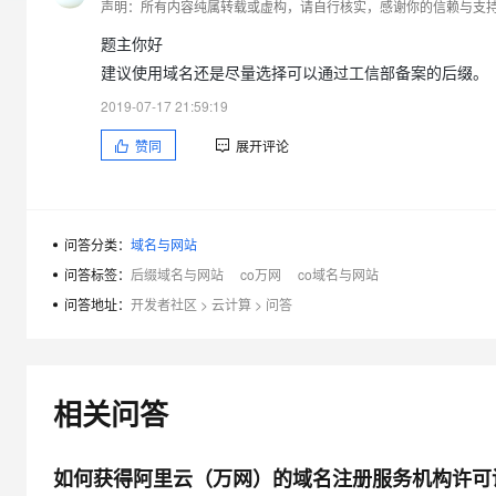
声明：所有内容纯属转载或虚构，请自行核实，感谢你的信赖与支持&he
大模型解决方案
迁移与运维管理
题主你好
快速部署 Dify，高效搭建 
建议使用域名还是尽量选择可以通过工信部备案的后缀。
专有云
2019-07-17 21:59:19
10 分钟在聊天系统中增加
赞同
展开评论
问答分类：
域名与网站
问答标签：
后缀域名与网站
co万网
co域名与网站
问答地址：
开发者社区
>
云计算
>
问答
相关问答
如何获得阿里云（万网）的域名注册服务机构许可