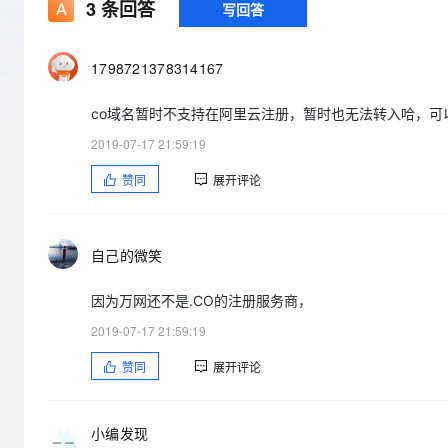
存储
天池大赛
3
条回答
写回答
Qwen3.7-Plus
云解析DNS
解决方案免费试用 新老
电子合同
最高领取价值200元试用
能看、能想、能动手的多模
安全
网络与CDN
AI 算法大赛
畅捷通
1798721378314167
大数据开发治理平台 Data
AI 产品 免费试用
网络
安全
云开发大赛
Qwen3-VL-Plus
Tableau 订阅
1亿+ 大模型 tokens 和 
co域名暂时不支持在阿里云注册，暂时也无法转入哈，可
可观测
入门学习赛
中间件
AI空中课堂在线直播课
云防火墙
140+云产品 免费试用
2019-07-17 21:59:19
上云与迁云
云原生的云上边界网络安全
产品新客免费试用，最长1
数据库
赞同
展开评论
生态解决方案
大模型服务
企业出海
大模型ACA认证体验
大数据计算
助力企业全员 AI 认知与能
行业生态解决方案
千问AI平台-Token Plan
政企业务
媒体服务
自己的微笑
开发者生态解决方案
企业服务与云通信
千问AI平台-模型体验
AI 开发和 AI 应用解决
因为万网还不是.CO的注册服务商，
在线体验全尺寸、多种模态
域名与网站
2019-07-17 21:59:19
Happy 系列大模型
终端用户计算
赞同
展开评论
Serverless
小编发现
开发工具