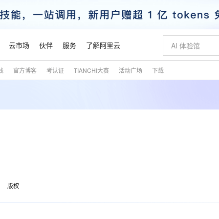
云市场
伙伴
服务
了解阿里云
践
官方博客
考认证
TIANCHI大赛
活动广场
下载
AI 特惠
数据与 API
成为产品伙伴
企业增值服务
最佳实践
价格计算器
AI 场景体
基础软件
产品伙伴合
阿里云认证
市场活动
配置报价
大模型
自助选配和估算价格
新方式
睿译宝，AI翻译排版一步到位
智启 AI 普惠权益
产品生态集成认证中心
企业支持计划
云上春晚
域名与网站
千问官方 MaaS 平台，为开发者和 Agent 而生，新用户赠送 1 亿 + tokens 额度
Qwen Aud
AI Coding
阿里云Maa
2026 阿里云
云服务器 E
为企业打
数据集
Windows
大模型认证
模型
NEW
NEW
交付可用成果
值低价云产品抢先购
上传文档即自动完成翻译和格式还原
至高享 1亿+免费 tokens，加速 Al 应用落地
提供智能易用的域名与建站服务
智能编程，一键
安全可靠、
产品生态伙伴
专家技术服务
云上奥运之旅
弹性计算合作
阿里云中企出
手机三要素
宝塔 Linux
全部认证
价格优势
有专属领域专家
GLM-5.2：长任务时代开源旗舰模型
阿里云 OPC 创新助力计划
千问大模型
即刻拥有 DeepS
AI 电商营销
对象存储 O
大模型
产品生态伙伴工作台
企业增值服务台
云栖战略参考
云存储合作计
云栖大会
身份实名认证
CentOS
训练营
推动算力普惠，释放技术红利
最高返9万
多领域专家智能体,一键组建 AI 虚拟交付团队
快速构建应用程序和网站，即刻迈出上云第一步
至高百万元 Token 补贴，加速一人公司成长
多元化、高性能、安全可靠的大模型服务
真正可用的 1M 上下文,一次完成代码全链路开发
轻松解锁专属 Dee
从图文生成到
云上的中国
数据库合作计
活动全景
短信
Docker
图片和
站式影视创作平台
Hermes Agent，打造自进化智能体
Token Plan 模型订阅计划
数字证书管理服务（原SSL证书）
5 分钟轻松部署
AI 广告创作
无影云电脑
企业成长
NEW
信息公告
看见新力量
云网络合作计
OCR 文字识别
JAVA
证享300元代金券
可视化编排打通从文字构思到成片全链路闭环
全托管，含MySQL、PostgreSQL、SQL Server、MariaDB多引擎
自主进化，持久记忆，越用越聪明
Qwen3.8-Max 首发尝鲜，限时加量 10 倍，夜间低至2折
实现全站HTTPS，呈现可信的WEB访问
图文、视频一
随时随地安
魔搭 Mode
Kimi-K3
HappyHors
版权
NEW
loud
服务实践
官网公告
金融模力时刻
Salesforce O
版
发票查验
全能环境
Claude Code + GStack 打造工程团队
千问办公，限时限量积分加倍
Qoder
低代码高效构
AI 建站
短信服务
型
NEW
作计划
Kimi 最新旗舰模型，长程编程与推理利器
让文字生成流
计划
创新中心
魔搭 ModelSc
健康状态
理服务
让AI从“聊天伙伴”进化为能干活的“数字员工”
安装技能 GStack，拥有专属 AI 工程团队
你的AI工作搭子，覆盖日常办公高频场景
面向真实软件的智能体编程平台
0 代码专业建
客户案例
天气预报查询
操作系统
态合作计划