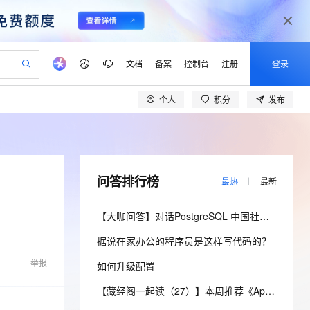
文档
备案
控制台
注册
登录
个人
积分
发布
验
作计划
器
AI 活动
专业服务
服务伙伴合作计划
开发者社区
加入我们
产品动态
服务平台百炼
阿里云 OPC 创新助力计划
一站式生成采购清单，支持单品或批量购买
io：打造专属 AI 语音助手
S产品伙伴计划（繁花）
峰会
CS
造的大模型服务与应用开发平台
一句话生成原生可编辑精美 PPT 文稿
AI 生产力先锋
Al MaaS 服务伙伴赋能合作
域名
博文
Careers
至高可申请百万元
Qwen3.8-Max 模型上线
开启高性价比 AI 编程新体验
弹性可伸缩的云计算服务
Qwen-Audio-3.0-Realtime 端到端实时语音角色扮演
输入一句话想法, 轻松生成专业的 PPT
先锋实践拓展 AI 生产力的边界
Token 补贴，五大权
计划
海大会
伙伴信用分合作计划
商标
问答
社会招聘
问答排行榜
最热
最新
益加速 OPC 成功
eek-V4-Pro
SS
一键部署幻兽帕鲁游戏服务器
飞天发布时刻
HOT
Open Search 向量检索版支
划
备案
电子书
校园招聘
pSeek-V4-Pro
视频创作，一键激活电商全链路生产力
稳定、安全、高性价比、高性能的云存储服务
一键购买专属联机服务器，轻松开启游戏
所见，即是所愿
持视频检索 Pipeline 功能
更多支持
【大咖问答】对话PostgreSQL 中国社区发起人之一，阿里云数据库高级专家 德哥
划
公司注册
镜像站
视频生成
语音识别与合成
专属 QwenPaw
漫剧工坊：一站式动画创作平台
AI 实训营
HOT
应用身份服务 (IDaaS)
据说在家办公的程序员是这样写代码的？
合作伙伴培训与认证
划
上云迁移
站生成，高效打造优质广告素材
全接入的云上超级电脑
从聊天伙伴进化为能主动干活的本地数字员工
快速生产连贯的高质量长漫剧
从基础到进阶，Agent 创客手把手教你
OpenClaw 管理能力上线
lScope
我要反馈
e-1.1-T2V
Qwen3-TTS-Flash
举报
如何升级配置
查询合作伙伴
n Alibaba Cloud ISV 合作
代维服务
建企业门户网站
10 分钟搭建微信、支付宝小程序
MaxCompute MaxFrame 提
畅细腻的高质量视频
离线语音合成大模型，多语言方言自适应，低延迟高稳定
创新加速
ope
登录合作伙伴管理后台
【藏经阁一起读（27）】本周推荐《Apache Flink案例集（2022版）》，你有哪些心得？
我要建议
站，无忧落地极速上线
以可视化方式快速构建移动和 PC 门户网站
国内短信简单易用，安全可靠，秒级触达，全球覆盖200+国家和地区。
高效部署网站，快速应用到小程序
供自动弹性内存功能