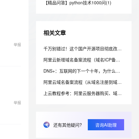
安全
【精品问答】python技术1000问(1)
我要投诉
e-1.1-I2V
Cosyvoice-V3-Flash
PolarDB
上云场景组合购
Milvus 弹性伸缩功能新增节
伴
漫剧创作，剧本、分镜、视频高效生成
100%兼容MySQL、PostgreSQL，兼容Oracle，支持集中和分布式
覆盖90%+业务场景，专享组合折扣价
点支持范围
畅自然，细节丰富
高表现力语音合成大模型，语音克隆听感自然
VPN
ernetes 版 ACK
云聚AI 严选权益
AI 原生数据库服务发布
SSL 证书
2V
Fun-ASR
，一键激活高效办公新体验
理容器应用的 K8s 服务
精选AI产品，从模型到应用全链提效
Agent 数据网关
相关文章
文戏情感细腻自然，动作戏激烈拳拳到肉，实现更强表演能力
支持中英文自由切换，具备更强的噪声鲁棒性
堡垒机
AI 用量加速计划
云原生数据库 PolarDB
举报
防火墙
千万别错过！这个国产开源项目彻底改变了你的域名资产管理方式，收藏它相当于多一个安全专家！
、识别商机，让客服更高效、服务更出色。
新老同享，达量后返
Agentic Database 发布
主机安全
应用
阿里云新增域名备案流程（域名ICP备案）图文详细教程
DNS+：互联网的下一个十年，为什么域名系统正在重新定义数字生态？ ——解读《“DNS+”发展白皮书（2023）》
千问办公
NEW
AI 应用及服务市场
的智能体编程平台
一站式AI生产力平台
阿里云域名备案流程（从域名注册到域名备案成功图文详解流程）
AI 应用
伶鹊
上云教程参考：阿里云服务器购买、域名注册、备案及域名绑定全流程指南
企业级人与Agent协作平台，接入和调度多个数字员工
智能客服平台，对话机器人、对话分析、智能外呼
大模型
举报
大模型服务平台百炼 - 全妙
自然语言处理
应用创作平台
多模态内容创作工具，已接入 DeepSeek
数据标注
还有其他疑问?
咨询AI助理
机器学习