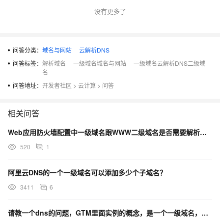
没有更多了
问答分类：
域名与网站
云解析DNS
问答标签：
解析域名
一级域名域名与网站
一级域名云解析DNS二级域
名
问答地址：
开发者社区
>
云计算
>
问答
相关问答
Web应用防火墙配置中一级域名跟WWW二级域名是否需要解析到同一地址
520
1
阿里云DNS的一个一级域名可以添加多少个子域名？
3411
6
请教一个dns的问题，GTM里面实例的概念，是一个一级域名，还是一个二级域名呀？