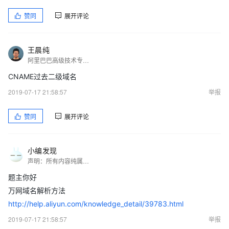
赞同
展开评论
王晨纯
阿里巴巴高级技术专家。在阿里长期负责高可用相关领域工作，包括评价、店铺、商家事业部等双 11 技术保障工作，从 2015 年开始，在阿里百川业务，基于阿里云，为移动互联网应用提供高可用技术及产品，参与了 EWS 等高可用领域产品架构设计，积累了云上和云下的全面稳定性经验。
CNAME过去二级域名
2019-07-17 21:58:57
举报
赞同
展开评论
小编发现
声明：所有内容纯属转载或虚构，请自行核实，感谢你的信赖与支持&hellip;
题主你好
万网域名解析方法
http://help.aliyun.com/knowledge_detail/39783.html
2019-07-17 21:58:57
举报