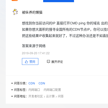
存储
天池大赛
Qwen3.7-Plus
云解析DNS
解决方案免费试用 新老
电子合同
最高领取价值200元试用
能看、能想、能动手的多模
安全
网络与CDN
AI 算法大赛
被纵养的懒猫
畅捷通
大数据开发治理平台 Data
AI 产品 免费试用
网络
安全
云开发大赛
Qwen3-VL-Plus
Tableau 订阅
想找到你当前访问的IP 直接打开CMD ping 你的域名 出
1亿+ 大模型 tokens 和 
可观测
入门学习赛
中间件
如果你想大面积的搜寻全国所有的CDN节点IP，你可以找C
AI空中课堂在线直播课
云防火墙
140+云产品 免费试用
把这些结果IP收集起来就好了，不过这种办法还是不如直
上云与迁云
云原生的云上边界网络安全
产品新客免费试用，最长1
数据库
生态解决方案
大模型服务
答案来源于网络
企业出海
大模型ACA认证体验
大数据计算
2019-09-20 17:41:22
助力企业全员 AI 认知与能
行业生态解决方案
千问AI平台-Token Plan
政企业务
媒体服务
赞同
展开评论
开发者生态解决方案
企业服务与云通信
千问AI平台-模型体验
AI 开发和 AI 应用解决
在线体验全尺寸、多种模态
域名与网站
问答分类：
CDN
CDN
Happy 系列大模型
终端用户计算
问答标签：
内网端口
内网端口配置
问答地址：
开发者社区
>
云计算
>
问答
Serverless
开发工具