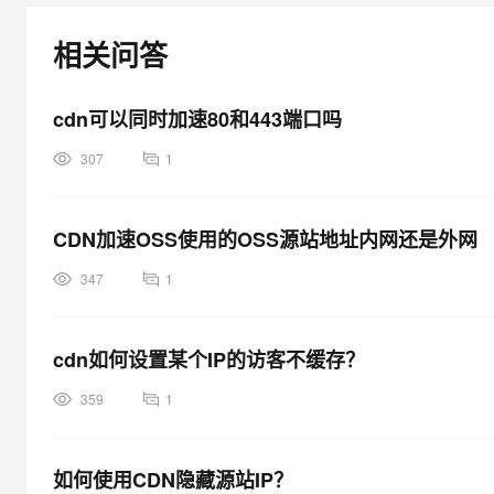
大模型解决方案
迁移与运维管理
相关问答
快速部署 Dify，高效搭建 
专有云
cdn可以同时加速80和443端口吗
10 分钟在聊天系统中增加
307
1
CDN加速OSS使用的OSS源站地址内网还是外网
347
1
cdn如何设置某个IP的访客不缓存？
359
1
如何使用CDN隐藏源站IP？