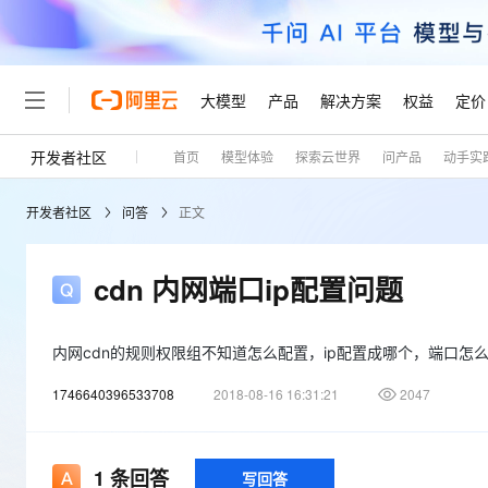
大模型
产品
解决方案
权益
定价
开发者社区
首页
模型体验
探索云世界
问产品
动手实
大模型
产品
解决方案
权益
定价
云市场
伙伴
服务
了解阿里云
精选产品
精选解决方案
普惠上云
产品定价
精选商城
成为销售伙伴
售前咨询
为什么选择阿里云
千问AI平台
开发者社区
问答
正文
了解云产品的定价详情
大模型服务平台百炼
睿译宝，AI翻译排版一
普惠上云 官方力荐
分销伙伴
在线服务
网站建设
什么是云计算
大
大模型服务与应用平台
上传文档即自动完成翻译和
云服务器38元/年起，超
咨询伙伴
多端小程序
技术领先
cdn 内网端口ip配置问题
云上成本管理
售后服务
轻量应用服务器
GLM-5.2：长任务时代
官方推荐返现计划
大模型
精选产品
精选解决方案
Salesforce 国际版订阅
稳定可靠
管理和优化成本
推荐新用户得奖励，单订单
销售伙伴合作计划
自助服务
友盟天域
安全合规
内网cdn的规则权限组不知道怎么配置，ip配置成哪个，端口怎
人工智能与机器学习
AI
文本生成
云数据库 RDS
Hermes Agent，打造
云工开物
无影生态合作计划
在线服务
观测云
分析师报告
自主进化，持久记忆，越用
高校专属算力普惠，学生认
1746640396533708
2018-08-16 16:31:21
2047
计算
互联网应用开发
Qwen3.8-Max
HOT
Salesforce On Alibaba C
工单服务
Tuya 物联网平台阿里云
研究报告与白皮书
人工智能平台 PAI
快速拥有专属 OpenClaw
大模
Consulting Partner 合
大数据
容器
智能体时代全能旗舰模型
免费试用
短信专区
一站式AI开发、训练和推
蓝凌 OA
1
条回答
写回答
AI 大模型销售与服务生
现代化应用