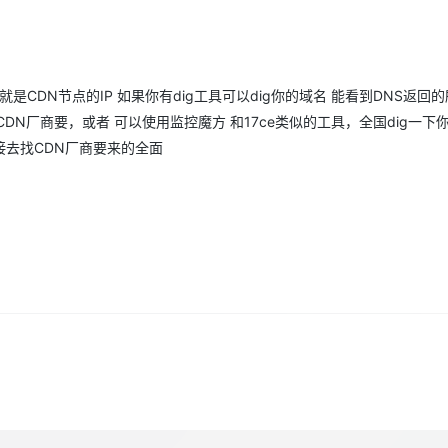
Deepseek-v4-pro
HappyHors
同享
万小智 AI 建站低至 15元/月
Qoder CN
AI 短剧/漫剧
云原生数据库 
快递物流查询
WordPress
成为服务伙
高校合作
点，立即开启云上创新
覆盖公网/内网、递归/权威、移动APP等全场景解析服务
送.CN域名，送备案服务码
基于千问大模型等，支持代码智能生成、研发智能问答
AI助力短剧
态智能体模型
旗舰 MoE 大模型，百万上下文与顶尖推理能力
图生视频，流
Ubuntu
服务生态伙伴
云工开物
企业应用
Works
Night Plan 支持 Qwen 3.8-Max
云原生大数据计算服务 MaxCompute
AI 办公
容器服务 Kub
NEW
GLM-5.2
Wan2.7-T
Red Hat
的就是CDN节点的IP 如果你有dig工具可以dig你的域名 能看到DNS返回的
30+ 款产品免费体验
Data Agent 驱动的一站式 Data+AI 开发治理平台
夜间 5 折，Qwen/Meoo/TokenPlan 客户专享
面向分析的企业级SaaS模式云数据仓库
AI智能应用
提供一站式管
科研合作
视觉 Coding、空间感知、多模态思考等全面升级
1M上下文，专为长程任务能力而生
ERP
DN厂商要，或者 可以使用监控魔方 和17ce类似的工具，全国dig一下
堂（旗舰版）
SUSE
智能客服
接去找CDN厂商要来的全面
CRM
防护产品
2个月
自动承接线索
建站小程序
OA 办公系统
AI 应用构建
大模型原生
力提升
财税管理
模板建站
Qoder
大模型服务平台百炼-应用模版
HOT
NEW
面向真实软件
个人版上线、团队版降价；千问3.8-Max首发发尝鲜
丰富多元化的应用模版和解决方案
400电话
定制建站
万有无界
大模型服务平台百炼-智能体
方案
广告营销
模板小程序
的模型效果
灵活可视化地构建企业级 Agent
定制小程序
秒悟
人工智能平台 PAI
APP 开发
云端极速 AI 
新一代 AI 视频生成模型，深度适配广告营销等场景
AI Native 的算法工程平台，一站式完成建模、训练、推理服务部署
建站系统