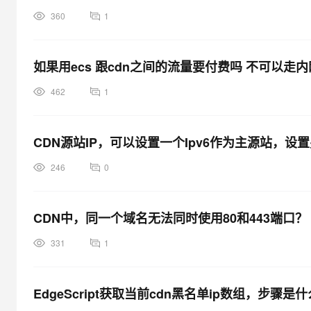
360
1
如果用ecs 跟cdn之间的流量要付费吗 不可以走内
462
1
CDN源站IP，可以设置一个Ipv6作为主源站，设置
246
0
CDN中，同一个域名无法同时使用80和443端口？
331
1
EdgeScript获取当前cdn黑名单ip数组，步骤是