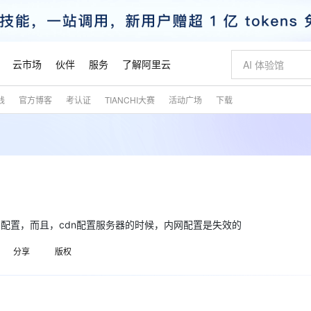
云市场
伙伴
服务
了解阿里云
践
官方博客
考认证
TIANCHI大赛
活动广场
下载
AI 特惠
数据与 API
成为产品伙伴
企业增值服务
最佳实践
价格计算器
AI 场景体
基础软件
产品伙伴合
阿里云认证
市场活动
配置报价
大模型
自助选配和估算价格
步到位
智启 AI 普惠权益
产品生态集成认证中心
企业支持计划
云上春晚
域名与网站
Qwen Audio：打造专属 AI 语音助手
千问官方 MaaS 平台，为开发者和 Agent 而生，新用户赠送 1 亿 + tokens 额度
一句话生成原生
AI Coding
阿里云Maa
2026 阿里云
云服务器 E
为企业打
数据集
Windows
大模型认证
模型
NEW
NEW
格式还原
值低价云产品抢先购
至高享 1亿+免费 tokens，加速 Al 应用落地
提供智能易用的域名与建站服务
Qwen-Audio-3.0-Realtime 端到端实时语音角色扮演
输入一句话想法,
智能编程，一键
安全可靠、
产品生态伙伴
专家技术服务
云上奥运之旅
弹性计算合作
阿里云中企出
手机三要素
宝塔 Linux
全部认证
价格优势
开源旗舰模型
即刻拥有 DeepSeek-V4-Pro
阿里云 OPC 创新助力计划
千问大模型
一键部署幻兽
AI 电商营销
对象存储 O
大模型
产品生态伙伴工作台
企业增值服务台
云栖战略参考
云存储合作计
云栖大会
身份实名认证
CentOS
训练营
推动算力普惠，释放技术红利
最高返9万
真正可用的 1M 上下文,一次完成代码全链路开发
快速构建应用程序和网站，即刻迈出上云第一步
轻松解锁专属 DeepSeek-V4-Pro
至高百万元 Token 补贴，加速一人公司成长
多元化、高性能、安全可靠的大模型服务
一键购买专属
从图文生成到
云上的中国
数据库合作计
活动全景
短信
Docker
么配置，而且，cdn配置服务器的时候，内网配置是失效的
图片和
自进化智能体
5 分钟轻松部署专属 QwenPaw
Token Plan 模型订阅计划
数字证书管理服务（原SSL证书）
高效搭建 AI
AI 广告创作
无影云电脑
企业成长
NEW
HOT
信息公告
看见新力量
云网络合作计
OCR 文字识别
JAVA
越聪明
证享300元代金券
全托管，含MySQL、PostgreSQL、SQL Server、MariaDB多引擎
Qwen3.8-Max 首发尝鲜，限时加量 10 倍，夜间低至2折
实现全站HTTPS，呈现可信的WEB访问
从聊天伙伴进化为能主动干活的本地数字员工
图文、视频一
随时随地安
分享
版权
魔搭 Mode
Kimi-K3
HappyHors
NEW
loud
服务实践
官网公告
金融模力时刻
Salesforce O
版
发票查验
全能环境
Claude Code + GStack 打造工程团队
千问办公，限时限量积分加倍
Qoder
低代码高效构
AI 建站
短信服务
型
NEW
作计划
Kimi 最新旗舰模型，长程编程与推理利器
让文字生成流
计划
创新中心
魔搭 ModelSc
健康状态
理服务
让AI从“聊天伙伴”进化为能干活的“数字员工”
安装技能 GStack，拥有专属 AI 工程团队
你的AI工作搭子，覆盖日常办公高频场景
面向真实软件的智能体编程平台
0 代码专业建
客户案例
天气预报查询
操作系统
态合作计划