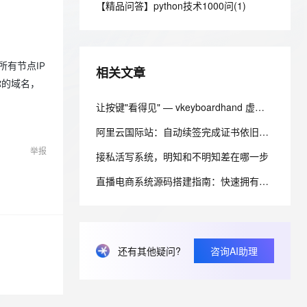
安全
【精品问答】python技术1000问(1)
我要投诉
e-1.1-I2V
Cosyvoice-V3-Flash
PolarDB
上云场景组合购
Milvus 弹性伸缩功能新增节
伴
漫剧创作，剧本、分镜、视频高效生成
100%兼容MySQL、PostgreSQL，兼容Oracle，支持集中和分布式
覆盖90%+业务场景，专享组合折扣价
点支持范围
畅自然，细节丰富
高表现力语音合成大模型，语音克隆听感自然
VPN
ernetes 版 ACK
云聚AI 严选权益
AI 原生数据库服务发布
SSL 证书
2V
Fun-ASR
所有节点IP
，一键激活高效办公新体验
理容器应用的 K8s 服务
精选AI产品，从模型到应用全链提效
Agent 数据网关
相关文章
文戏情感细腻自然，动作戏激烈拳拳到肉，实现更强表演能力
支持中英文自由切换，具备更强的噪声鲁棒性
堡垒机
你的域名，
AI 用量加速计划
云原生数据库 PolarDB
防火墙
让按键"看得见" — vkeyboardhand 虚拟键盘指法教学组件全解析
、识别商机，让客服更高效、服务更出色。
新老同享，达量后返
Agentic Database 发布
主机安全
应用
阿里云国际站：自动续签完成证书依旧异常？SSL 证书问题定位与处理
举报
接私活写系统，明知和不明知差在哪一步
千问办公
NEW
AI 应用及服务市场
的智能体编程平台
一站式AI生产力平台
直播电商系统源码搭建指南：快速拥有自己的直播带货商业平台
AI 应用
伶鹊
企业级人与Agent协作平台，接入和调度多个数字员工
智能客服平台，对话机器人、对话分析、智能外呼
大模型
大模型服务平台百炼 - 全妙
自然语言处理
还有其他疑问?
咨询AI助理
应用创作平台
多模态内容创作工具，已接入 DeepSeek
数据标注
机器学习