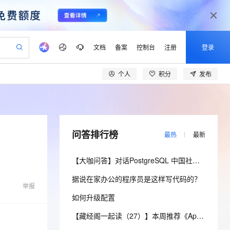
文档
备案
控制台
注册
登录
个人
积分
发布
验
作计划
器
AI 活动
专业服务
服务伙伴合作计划
开发者社区
加入我们
产品动态
服务平台百炼
阿里云 OPC 创新助力计划
一站式生成采购清单，支持单品或批量购买
可编辑精美 PPT 文稿
S产品伙伴计划（繁花）
峰会
CS
造的大模型服务与应用开发平台
Agency Agents：拥有专属领域专家
AI 生产力先锋
Al MaaS 服务伙伴赋能合作
域名
博文
Careers
至高可申请百万元
Qwen3.8-Max 模型上线
 轻松生成专业的 PPT
开启高性价比 AI 编程新体验
弹性可伸缩的云计算服务
先锋实践拓展 AI 生产力的边界
多领域专家智能体,一键组建 AI 虚拟交付团队
Token 补贴，五大权
计划
海大会
伙伴信用分合作计划
商标
问答
社会招聘
问答排行榜
最热
最新
益加速 OPC 成功
帕鲁游戏服务器
SS
HappyHorse 打造一站式影视创作平台
飞天发布时刻
HOT
Open Search 向量检索版支
划
备案
电子书
校园招聘
联机服务器，轻松开启游戏
视频创作，一键激活电商全链路生产力
稳定、安全、高性价比、高性能的云存储服务
所见，即是所愿
持视频检索 Pipeline 功能
可视化编排打通从文字构思到成片全链路闭环
更多支持
【大咖问答】对话PostgreSQL 中国社区发起人之一，阿里云数据库高级专家 德哥
划
公司注册
镜像站
视频生成
语音识别与合成
 智能体与工作流应用
漫剧工坊：一站式动画创作平台
AI 实训营
应用身份服务 (IDaaS)
据说在家办公的程序员是这样写代码的？
合作伙伴培训与认证
划
上云迁移
站生成，高效打造优质广告素材
全接入的云上超级电脑
通过阿里云百炼高效搭建AI应用,助力高效开发
快速生产连贯的高质量长漫剧
从基础到进阶，Agent 创客手把手教你
OpenClaw 管理能力上线
举报
lScope
我要反馈
e-1.1-T2V
Qwen3-TTS-Flash
如何升级配置
查询合作伙伴
n Alibaba Cloud ISV 合作
代维服务
建企业门户网站
10 分钟搭建微信、支付宝小程序
MaxCompute MaxFrame 提
畅细腻的高质量视频
离线语音合成大模型，多语言方言自适应，低延迟高稳定
创新加速
ope
登录合作伙伴管理后台
【藏经阁一起读（27）】本周推荐《Apache Flink案例集（2022版）》，你有哪些心得？
我要建议
站，无忧落地极速上线
以可视化方式快速构建移动和 PC 门户网站
国内短信简单易用，安全可靠，秒级触达，全球覆盖200+国家和地区。
高效部署网站，快速应用到小程序
供自动弹性内存功能