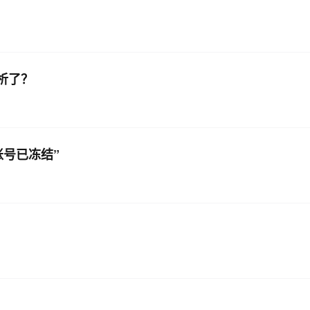
AI 应用
10分钟微调：让0.6B模型媲美235B模
多模态数据信
型
依托云原生高可用架构,实现Dify私有化部署
用1%尺寸在特定领域达到大模型90%以上效果
析了？
一个 AI 助手
超强辅助，Bol
即刻拥有 DeepSeek-R1 满血版
在企业官网、通讯软件中为客户提供 AI 客服
多种方案随心选，轻松解锁专属 DeepSeek
号已冻结”