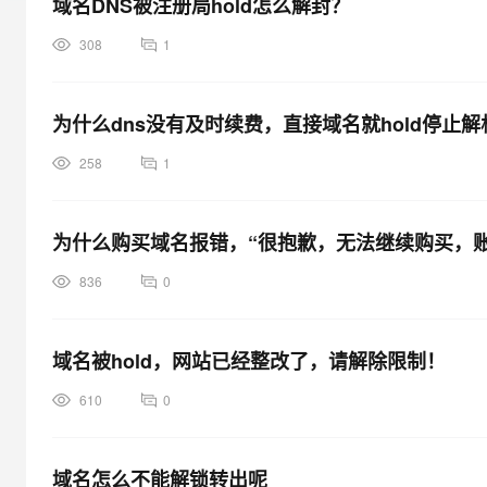
域名DNS被注册局hold怎么解封？
大模型解决方案
迁移与运维管理
308
1
快速部署 Dify，高效搭建 
专有云
为什么dns没有及时续费，直接域名就hold停止解
10 分钟在聊天系统中增加
258
1
为什么购买域名报错，“很抱歉，无法继续购买，账
836
0
域名被hold，网站已经整改了，请解除限制！
610
0
域名怎么不能解锁转出呢