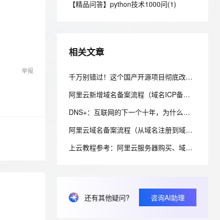
安全
【精品问答】python技术1000问(1)
我要投诉
e-1.1-I2V
Cosyvoice-V3-Flash
PolarDB
上云场景组合购
Milvus 弹性伸缩功能新增节
伴
漫剧创作，剧本、分镜、视频高效生成
100%兼容MySQL、PostgreSQL，兼容Oracle，支持集中和分布式
覆盖90%+业务场景，专享组合折扣价
点支持范围
畅自然，细节丰富
高表现力语音合成大模型，语音克隆听感自然
VPN
ernetes 版 ACK
云聚AI 严选权益
AI 原生数据库服务发布
SSL 证书
2V
Fun-ASR
，一键激活高效办公新体验
理容器应用的 K8s 服务
精选AI产品，从模型到应用全链提效
Agent 数据网关
相关文章
文戏情感细腻自然，动作戏激烈拳拳到肉，实现更强表演能力
支持中英文自由切换，具备更强的噪声鲁棒性
堡垒机
AI 用量加速计划
云原生数据库 PolarDB
举报
防火墙
千万别错过！这个国产开源项目彻底改变了你的域名资产管理方式，收藏它相当于多一个安全专家！
、识别商机，让客服更高效、服务更出色。
新老同享，达量后返
Agentic Database 发布
主机安全
应用
阿里云新增域名备案流程（域名ICP备案）图文详细教程
DNS+：互联网的下一个十年，为什么域名系统正在重新定义数字生态？ ——解读《“DNS+”发展白皮书（2023）》
千问办公
NEW
AI 应用及服务市场
的智能体编程平台
一站式AI生产力平台
阿里云域名备案流程（从域名注册到域名备案成功图文详解流程）
AI 应用
伶鹊
上云教程参考：阿里云服务器购买、域名注册、备案及域名绑定全流程指南
企业级人与Agent协作平台，接入和调度多个数字员工
智能客服平台，对话机器人、对话分析、智能外呼
大模型
大模型服务平台百炼 - 全妙
自然语言处理
应用创作平台
多模态内容创作工具，已接入 DeepSeek
数据标注
还有其他疑问?
咨询AI助理
机器学习