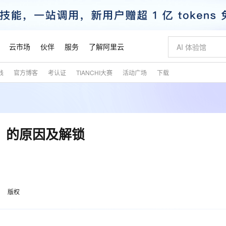
云市场
伙伴
服务
了解阿里云
践
官方博客
考认证
TIANCHI大赛
活动广场
下载
AI 特惠
数据与 API
成为产品伙伴
企业增值服务
最佳实践
价格计算器
AI 场景体
基础软件
产品伙伴合
阿里云认证
市场活动
配置报价
大模型
自助选配和估算价格
新方式
睿译宝，AI翻译排版一步到位
智启 AI 普惠权益
产品生态集成认证中心
企业支持计划
云上春晚
域名与网站
千问官方 MaaS 平台，为开发者和 Agent 而生，新用户赠送 1 亿 + tokens 额度
Qwen Aud
AI Coding
阿里云Maa
2026 阿里云
云服务器 E
为企业打
数据集
Windows
大模型认证
模型
NEW
NEW
交付可用成果
值低价云产品抢先购
上传文档即自动完成翻译和格式还原
至高享 1亿+免费 tokens，加速 Al 应用落地
提供智能易用的域名与建站服务
智能编程，一键
安全可靠、
产品生态伙伴
专家技术服务
云上奥运之旅
弹性计算合作
阿里云中企出
手机三要素
宝塔 Linux
全部认证
d）的原因及解锁
价格优势
有专属领域专家
GLM-5.2：长任务时代开源旗舰模型
阿里云 OPC 创新助力计划
千问大模型
即刻拥有 DeepS
AI 电商营销
对象存储 O
大模型
产品生态伙伴工作台
企业增值服务台
云栖战略参考
云存储合作计
云栖大会
身份实名认证
CentOS
训练营
推动算力普惠，释放技术红利
最高返9万
多领域专家智能体,一键组建 AI 虚拟交付团队
快速构建应用程序和网站，即刻迈出上云第一步
至高百万元 Token 补贴，加速一人公司成长
多元化、高性能、安全可靠的大模型服务
真正可用的 1M 上下文,一次完成代码全链路开发
轻松解锁专属 Dee
从图文生成到
云上的中国
数据库合作计
活动全景
短信
Docker
图片和
站式影视创作平台
Hermes Agent，打造自进化智能体
Token Plan 模型订阅计划
数字证书管理服务（原SSL证书）
5 分钟轻松部署
AI 广告创作
无影云电脑
企业成长
NEW
信息公告
看见新力量
云网络合作计
OCR 文字识别
JAVA
证享300元代金券
可视化编排打通从文字构思到成片全链路闭环
全托管，含MySQL、PostgreSQL、SQL Server、MariaDB多引擎
自主进化，持久记忆，越用越聪明
Qwen3.8-Max 首发尝鲜，限时加量 10 倍，夜间低至2折
实现全站HTTPS，呈现可信的WEB访问
图文、视频一
随时随地安
魔搭 Mode
Kimi-K3
HappyHors
版权
NEW
loud
服务实践
官网公告
金融模力时刻
Salesforce O
版
发票查验
全能环境
Claude Code + GStack 打造工程团队
千问办公，限时限量积分加倍
Qoder
低代码高效构
AI 建站
短信服务
型
NEW
作计划
Kimi 最新旗舰模型，长程编程与推理利器
让文字生成流
计划
创新中心
魔搭 ModelSc
健康状态
理服务
让AI从“聊天伙伴”进化为能干活的“数字员工”
安装技能 GStack，拥有专属 AI 工程团队
你的AI工作搭子，覆盖日常办公高频场景
面向真实软件的智能体编程平台
0 代码专业建
客户案例
天气预报查询
操作系统
态合作计划