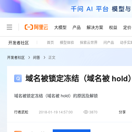
大模型
产品
解决方案
权益
定价
开发者社区
首页
模型体验
探索云世界
问产品
动手实
大模型
产品
解决方案
权益
定价
云市场
伙伴
服务
了解阿里云
精选产品
精选解决方案
普惠上云
产品定价
精选商城
成为销售伙伴
售前咨询
为什么选择阿里云
千问AI平台
开发者社区
问答
正文
了解云产品的定价详情
大模型服务平台百炼
千问办公，解锁你的工作
普惠上云 官方力荐
分销伙伴
在线服务
网站建设
什么是云计算
大
大模型服务与应用平台
企业级Agent产品，直接
云服务器38元/年起，超
咨询伙伴
多端小程序
技术领先
域名被锁定冻结（域名被 hol
云上成本管理
售后服务
轻量应用服务器
Agency Agents：拥
官方推荐返现计划
大模型
精选产品
精选解决方案
Salesforce 国际版订阅
稳定可靠
管理和优化成本
推荐新用户得奖励，单订单
销售伙伴合作计划
自助服务
友盟天域
安全合规
人工智能与机器学习
AI
域名被锁定冻结（域名被 hold）的原因及解锁
文本生成
云数据库 RDS
HappyHorse 打造一
云工开物
无影生态合作计划
在线服务
观测云
分析师报告
高校专属算力普惠，学生认
计算
互联网应用开发
Qwen3.8-Max
行者武松
2018-01-19 14:57:00
3870
分享
HOT
Salesforce On Alibaba C
工单服务
Tuya 物联网平台阿里云
研究报告与白皮书
人工智能平台 PAI
快速拥有专属 OpenClaw
大模
Consulting Partner 合
大数据
容器
智能体时代全能旗舰模型
免费试用
短信专区
一站式AI开发、训练和推
蓝凌 OA
AI 大模型销售与服务生
现代化应用