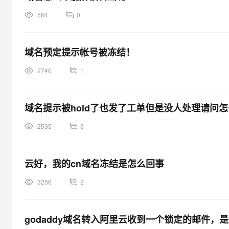
564
0
域名预定提示帐号被冻结！
2740
1
域名提示被hold了也发了工单但是没人处理请问
2535
3
云好，我的cn域名冻结是怎么回事
3256
2
godaddy域名转入阿里云收到一个锁定的邮件，