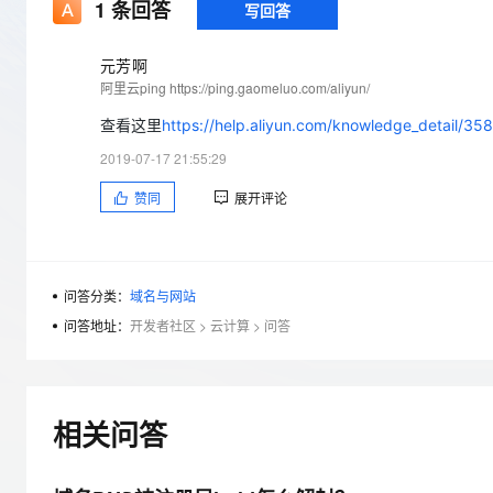
存储
天池大赛
1
条回答
写回答
Qwen3.7-Plus
云解析DNS
解决方案免费试用 新老
电子合同
最高领取价值200元试用
能看、能想、能动手的多模
安全
网络与CDN
AI 算法大赛
畅捷通
元芳啊
大数据开发治理平台 Data
AI 产品 免费试用
网络
阿里云ping https://ping.gaomeluo.com/aliyun/
安全
云开发大赛
Qwen3-VL-Plus
Tableau 订阅
1亿+ 大模型 tokens 和 
查看这里
https://help.aliyun.com/knowledge_detail/35
可观测
入门学习赛
中间件
AI空中课堂在线直播课
云防火墙
140+云产品 免费试用
2019-07-17 21:55:29
上云与迁云
云原生的云上边界网络安全
产品新客免费试用，最长1
数据库
赞同
展开评论
生态解决方案
大模型服务
企业出海
大模型ACA认证体验
大数据计算
助力企业全员 AI 认知与能
行业生态解决方案
千问AI平台-Token Plan
政企业务
媒体服务
开发者生态解决方案
问答分类：
域名与网站
企业服务与云通信
问答地址：
开发者社区
>
云计算
>
问答
千问AI平台-模型体验
AI 开发和 AI 应用解决
在线体验全尺寸、多种模态
域名与网站
Happy 系列大模型
终端用户计算
相关问答
Serverless
开发工具