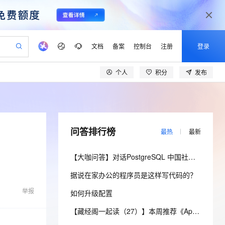
文档
备案
控制台
注册
登录
个人
积分
发布
验
作计划
器
AI 活动
专业服务
服务伙伴合作计划
开发者社区
加入我们
产品动态
服务平台百炼
阿里云 OPC 创新助力计划
一站式生成采购清单，支持单品或批量购买
io：打造专属 AI 语音助手
S产品伙伴计划（繁花）
峰会
CS
造的大模型服务与应用开发平台
一句话生成原生可编辑精美 PPT 文稿
AI 生产力先锋
Al MaaS 服务伙伴赋能合作
域名
博文
Careers
至高可申请百万元
Qwen3.8-Max 模型上线
开启高性价比 AI 编程新体验
弹性可伸缩的云计算服务
Qwen-Audio-3.0-Realtime 端到端实时语音角色扮演
输入一句话想法, 轻松生成专业的 PPT
先锋实践拓展 AI 生产力的边界
Token 补贴，五大权
计划
海大会
伙伴信用分合作计划
商标
问答
社会招聘
问答排行榜
最热
最新
益加速 OPC 成功
eek-V4-Pro
SS
一键部署幻兽帕鲁游戏服务器
飞天发布时刻
HOT
Open Search 向量检索版支
划
备案
电子书
校园招聘
pSeek-V4-Pro
视频创作，一键激活电商全链路生产力
稳定、安全、高性价比、高性能的云存储服务
一键购买专属联机服务器，轻松开启游戏
所见，即是所愿
持视频检索 Pipeline 功能
更多支持
【大咖问答】对话PostgreSQL 中国社区发起人之一，阿里云数据库高级专家 德哥
划
公司注册
镜像站
视频生成
语音识别与合成
专属 QwenPaw
漫剧工坊：一站式动画创作平台
AI 实训营
HOT
应用身份服务 (IDaaS)
据说在家办公的程序员是这样写代码的？
合作伙伴培训与认证
划
上云迁移
站生成，高效打造优质广告素材
全接入的云上超级电脑
从聊天伙伴进化为能主动干活的本地数字员工
快速生产连贯的高质量长漫剧
从基础到进阶，Agent 创客手把手教你
OpenClaw 管理能力上线
lScope
我要反馈
e-1.1-T2V
Qwen3-TTS-Flash
举报
如何升级配置
查询合作伙伴
n Alibaba Cloud ISV 合作
代维服务
建企业门户网站
10 分钟搭建微信、支付宝小程序
MaxCompute MaxFrame 提
畅细腻的高质量视频
离线语音合成大模型，多语言方言自适应，低延迟高稳定
创新加速
ope
登录合作伙伴管理后台
【藏经阁一起读（27）】本周推荐《Apache Flink案例集（2022版）》，你有哪些心得？
我要建议
站，无忧落地极速上线
以可视化方式快速构建移动和 PC 门户网站
国内短信简单易用，安全可靠，秒级触达，全球覆盖200+国家和地区。
高效部署网站，快速应用到小程序
供自动弹性内存功能