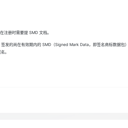
Deepseek-v4-pro
HappyHors
同享
万小智 AI 建站低至 15元/月
Qoder CN
AI 短剧/漫剧
云原生数据库 
快递物流查询
WordPress
成为服务伙
高校合作
点，立即开启云上创新
覆盖公网/内网、递归/权威、移动APP等全场景解析服务
送.CN域名，送备案服务码
基于千问大模型等，支持代码智能生成、研发智能问答
AI助力短剧
态智能体模型
旗舰 MoE 大模型，百万上下文与顶尖推理能力
图生视频，流
Ubuntu
服务生态伙伴
云工开物
企业应用
Works
Night Plan 支持 Qwen 3.8-Max
云原生大数据计算服务 MaxCompute
AI 办公
容器服务 Kub
NEW
GLM-5.2
Wan2.7-T
Red Hat
30+ 款产品免费体验
Data Agent 驱动的一站式 Data+AI 开发治理平台
夜间 5 折，Qwen/Meoo/TokenPlan 客户专享
面向分析的企业级SaaS模式云数据仓库
AI智能应用
提供一站式管
科研合作
视觉 Coding、空间感知、多模态思考等全面升级
1M上下文，专为长程任务能力而生
在注册时需要提 SMD 文档。
ERP
堂（旗舰版）
SUSE
智能客服
CRM
H 签发的尚在有效期内的 SMD（Signed Mark Data，即签名商标数据
防护产品
2个月
自动承接线索
建站小程序
域名。
OA 办公系统
AI 应用构建
大模型原生
力提升
财税管理
模板建站
Qoder
大模型服务平台百炼-应用模版
HOT
NEW
面向真实软件
个人版上线、团队版降价；千问3.8-Max首发发尝鲜
丰富多元化的应用模版和解决方案
400电话
定制建站
万有无界
大模型服务平台百炼-智能体
方案
广告营销
模板小程序
的模型效果
灵活可视化地构建企业级 Agent
定制小程序
秒悟
人工智能平台 PAI
APP 开发
云端极速 AI 
新一代 AI 视频生成模型，深度适配广告营销等场景
AI Native 的算法工程平台，一站式完成建模、训练、推理服务部署
建站系统