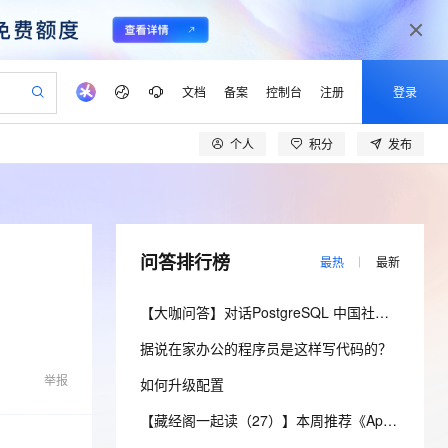
文档
备案
控制台
注册
登录
个人
积分
发布
验
作计划
器
AI 活动
专业服务
服务伙伴合作计划
开发者社区
加入我们
产品动态
服务平台百炼
阿里云 OPC 创新助力计划
一站式生成采购清单，支持单品或批量购买
io：打造专属 AI 语音助手
S产品伙伴计划（繁花）
峰会
CS
造的大模型服务与应用开发平台
一句话生成原生可编辑精美 PPT 文稿
AI 生产力先锋
Al MaaS 服务伙伴赋能合作
域名
博文
Careers
至高可申请百万元
Qwen3.8-Max 模型上线
开启高性价比 AI 编程新体验
弹性可伸缩的云计算服务
Qwen-Audio-3.0-Realtime 端到端实时语音角色扮演
输入一句话想法, 轻松生成专业的 PPT
先锋实践拓展 AI 生产力的边界
Token 补贴，五大权
计划
海大会
伙伴信用分合作计划
商标
问答
社会招聘
问答排行榜
最热
最新
益加速 OPC 成功
eek-V4-Pro
SS
一键部署幻兽帕鲁游戏服务器
飞天发布时刻
HOT
Open Search 向量检索版支
划
备案
电子书
校园招聘
pSeek-V4-Pro
视频创作，一键激活电商全链路生产力
稳定、安全、高性价比、高性能的云存储服务
一键购买专属联机服务器，轻松开启游戏
所见，即是所愿
持视频检索 Pipeline 功能
更多支持
【大咖问答】对话PostgreSQL 中国社区发起人之一，阿里云数据库高级专家 德哥
划
公司注册
镜像站
视频生成
语音识别与合成
专属 QwenPaw
漫剧工坊：一站式动画创作平台
AI 实训营
HOT
应用身份服务 (IDaaS)
据说在家办公的程序员是这样写代码的？
合作伙伴培训与认证
划
上云迁移
站生成，高效打造优质广告素材
全接入的云上超级电脑
从聊天伙伴进化为能主动干活的本地数字员工
快速生产连贯的高质量长漫剧
从基础到进阶，Agent 创客手把手教你
OpenClaw 管理能力上线
lScope
我要反馈
e-1.1-T2V
Qwen3-TTS-Flash
举报
如何升级配置
查询合作伙伴
n Alibaba Cloud ISV 合作
代维服务
建企业门户网站
10 分钟搭建微信、支付宝小程序
MaxCompute MaxFrame 提
畅细腻的高质量视频
离线语音合成大模型，多语言方言自适应，低延迟高稳定
创新加速
ope
登录合作伙伴管理后台
【藏经阁一起读（27）】本周推荐《Apache Flink案例集（2022版）》，你有哪些心得？
我要建议
站，无忧落地极速上线
以可视化方式快速构建移动和 PC 门户网站
国内短信简单易用，安全可靠，秒级触达，全球覆盖200+国家和地区。
高效部署网站，快速应用到小程序
供自动弹性内存功能