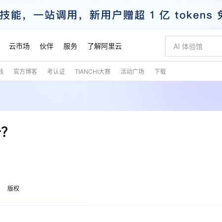
云市场
伙伴
服务
了解阿里云
践
官方博客
考认证
TIANCHI大赛
活动广场
下载
AI 特惠
数据与 API
成为产品伙伴
企业增值服务
最佳实践
价格计算器
AI 场景体
基础软件
产品伙伴合
阿里云认证
市场活动
配置报价
大模型
自助选配和估算价格
新方式
睿译宝，AI翻译排版一步到位
智启 AI 普惠权益
产品生态集成认证中心
企业支持计划
云上春晚
域名与网站
千问官方 MaaS 平台，为开发者和 Agent 而生，新用户赠送 1 亿 + tokens 额度
Qwen Aud
AI Coding
阿里云Maa
2026 阿里云
云服务器 E
为企业打
数据集
Windows
大模型认证
模型
NEW
NEW
交付可用成果
值低价云产品抢先购
上传文档即自动完成翻译和格式还原
至高享 1亿+免费 tokens，加速 Al 应用落地
提供智能易用的域名与建站服务
智能编程，一键
安全可靠、
产品生态伙伴
专家技术服务
云上奥运之旅
弹性计算合作
阿里云中企出
手机三要素
宝塔 Linux
全部认证
册？
价格优势
有专属领域专家
GLM-5.2：长任务时代开源旗舰模型
阿里云 OPC 创新助力计划
千问大模型
即刻拥有 DeepS
AI 电商营销
对象存储 O
大模型
产品生态伙伴工作台
企业增值服务台
云栖战略参考
云存储合作计
云栖大会
身份实名认证
CentOS
训练营
推动算力普惠，释放技术红利
最高返9万
多领域专家智能体,一键组建 AI 虚拟交付团队
快速构建应用程序和网站，即刻迈出上云第一步
至高百万元 Token 补贴，加速一人公司成长
多元化、高性能、安全可靠的大模型服务
真正可用的 1M 上下文,一次完成代码全链路开发
轻松解锁专属 Dee
从图文生成到
云上的中国
数据库合作计
活动全景
短信
Docker
图片和
站式影视创作平台
Hermes Agent，打造自进化智能体
Token Plan 模型订阅计划
数字证书管理服务（原SSL证书）
5 分钟轻松部署
AI 广告创作
无影云电脑
企业成长
NEW
信息公告
看见新力量
云网络合作计
OCR 文字识别
JAVA
证享300元代金券
可视化编排打通从文字构思到成片全链路闭环
全托管，含MySQL、PostgreSQL、SQL Server、MariaDB多引擎
自主进化，持久记忆，越用越聪明
Qwen3.8-Max 首发尝鲜，限时加量 10 倍，夜间低至2折
实现全站HTTPS，呈现可信的WEB访问
图文、视频一
随时随地安
魔搭 Mode
Kimi-K3
HappyHors
版权
NEW
loud
服务实践
官网公告
金融模力时刻
Salesforce O
版
发票查验
全能环境
Claude Code + GStack 打造工程团队
千问办公，限时限量积分加倍
Qoder
低代码高效构
AI 建站
短信服务
型
NEW
作计划
Kimi 最新旗舰模型，长程编程与推理利器
让文字生成流
计划
创新中心
魔搭 ModelSc
健康状态
理服务
让AI从“聊天伙伴”进化为能干活的“数字员工”
安装技能 GStack，拥有专属 AI 工程团队
你的AI工作搭子，覆盖日常办公高频场景
面向真实软件的智能体编程平台
0 代码专业建
客户案例
天气预报查询
操作系统
态合作计划