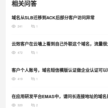
相关问答
大模型解决方案
迁移与运维管理
快速部署 Dify，高效搭建 
域名从SLB迁移到ACK后部分客户访问异常
专有云
241
1
10 分钟在聊天系统中增加
云效客户在云墙上看到自己外联这个域名，流量很大
472
1
客户个人账号，域名短信模版认证做企业认证可以
419
1
在应用研发平台EMAS中，请问长连接地址的域名
320
2