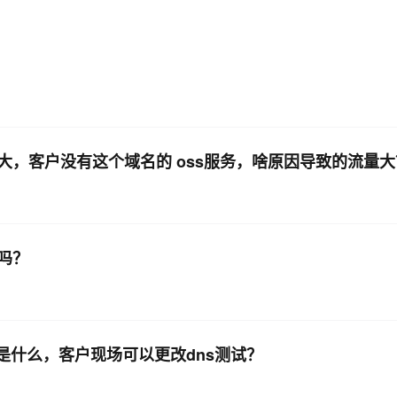
AI 应用
10分钟微调：让0.6B模型媲美235B模
多模态数据信
型
依托云原生高可用架构,实现Dify私有化部署
用1%尺寸在特定领域达到大模型90%以上效果
一个 AI 助手
超强辅助，Bol
即刻拥有 DeepSeek-R1 满血版
在企业官网、通讯软件中为客户提供 AI 客服
多种方案随心选，轻松解锁专属 DeepSeek
，客户没有这个域名的 oss服务，啥原因导致的流量大
吗？
是什么，客户现场可以更改dns测试？