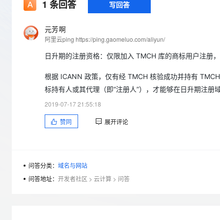
存储
天池大赛
1
条回答
写回答
Qwen3.7-Plus
云解析DNS
解决方案免费试用 新老
电子合同
最高领取价值200元试用
能看、能想、能动手的多模
安全
网络与CDN
AI 算法大赛
畅捷通
元芳啊
大数据开发治理平台 Data
AI 产品 免费试用
网络
阿里云ping https://ping.gaomeluo.com/aliyun/
安全
云开发大赛
Qwen3-VL-Plus
Tableau 订阅
1亿+ 大模型 tokens 和 
日升期的注册资格：仅限加入 TMCH 库的商标用户注册，
可观测
入门学习赛
中间件
AI空中课堂在线直播课
云防火墙
140+云产品 免费试用
根据 ICANN 政策，仅有经 TMCH 核验成功并持有 TMC
上云与迁云
云原生的云上边界网络安全
产品新客免费试用，最长1
数据库
生态解决方案
标持有人或其代理（即“注册人”），才能够在日升期注册
大模型服务
企业出海
大模型ACA认证体验
大数据计算
2019-07-17 21:55:18
助力企业全员 AI 认知与能
行业生态解决方案
千问AI平台-Token Plan
政企业务
媒体服务
赞同
展开评论
开发者生态解决方案
企业服务与云通信
千问AI平台-模型体验
AI 开发和 AI 应用解决
在线体验全尺寸、多种模态
域名与网站
问答分类：
域名与网站
Happy 系列大模型
问答地址：
开发者社区
>
云计算
>
问答
终端用户计算
Serverless
开发工具