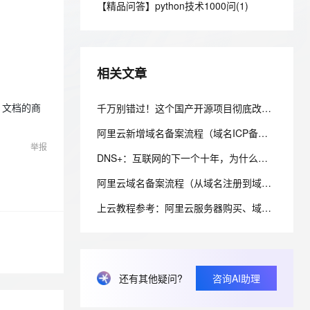
安全
【精品问答】python技术1000问(1)
我要投诉
e-1.1-I2V
Cosyvoice-V3-Flash
PolarDB
上云场景组合购
Milvus 弹性伸缩功能新增节
伴
漫剧创作，剧本、分镜、视频高效生成
100%兼容MySQL、PostgreSQL，兼容Oracle，支持集中和分布式
覆盖90%+业务场景，专享组合折扣价
点支持范围
畅自然，细节丰富
高表现力语音合成大模型，语音克隆听感自然
VPN
ernetes 版 ACK
云聚AI 严选权益
AI 原生数据库服务发布
SSL 证书
2V
Fun-ASR
，一键激活高效办公新体验
理容器应用的 K8s 服务
精选AI产品，从模型到应用全链提效
Agent 数据网关
相关文章
文戏情感细腻自然，动作戏激烈拳拳到肉，实现更强表演能力
支持中英文自由切换，具备更强的噪声鲁棒性
堡垒机
AI 用量加速计划
云原生数据库 PolarDB
防火墙
千万别错过！这个国产开源项目彻底改变了你的域名资产管理方式，收藏它相当于多一个安全专家！
包）文档的商
、识别商机，让客服更高效、服务更出色。
新老同享，达量后返
Agentic Database 发布
主机安全
应用
阿里云新增域名备案流程（域名ICP备案）图文详细教程
举报
DNS+：互联网的下一个十年，为什么域名系统正在重新定义数字生态？ ——解读《“DNS+”发展白皮书（2023）》
千问办公
NEW
AI 应用及服务市场
的智能体编程平台
一站式AI生产力平台
阿里云域名备案流程（从域名注册到域名备案成功图文详解流程）
AI 应用
伶鹊
上云教程参考：阿里云服务器购买、域名注册、备案及域名绑定全流程指南
企业级人与Agent协作平台，接入和调度多个数字员工
智能客服平台，对话机器人、对话分析、智能外呼
大模型
大模型服务平台百炼 - 全妙
自然语言处理
应用创作平台
多模态内容创作工具，已接入 DeepSeek
数据标注
还有其他疑问?
咨询AI助理
机器学习