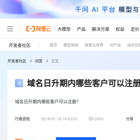
大模型
产品
解决方案
权益
定价
开发者社区
首页
模型体验
探索云世界
问产品
动手实
大模型
产品
解决方案
权益
定价
云市场
伙伴
服务
了解阿里云
精选产品
精选解决方案
普惠上云
产品定价
精选商城
成为销售伙伴
售前咨询
为什么选择阿里云
千问AI平台
开发者社区
问答
正文
了解云产品的定价详情
大模型服务平台百炼
千问办公，解锁你的工作
普惠上云 官方力荐
分销伙伴
在线服务
网站建设
什么是云计算
大
大模型服务与应用平台
企业级Agent产品，直接
云服务器38元/年起，超
咨询伙伴
多端小程序
技术领先
域名日升期内哪些客户可以注
云上成本管理
售后服务
轻量应用服务器
Agency Agents：拥
官方推荐返现计划
大模型
精选产品
精选解决方案
Salesforce 国际版订阅
稳定可靠
管理和优化成本
推荐新用户得奖励，单订单
销售伙伴合作计划
自助服务
友盟天域
安全合规
人工智能与机器学习
AI
域名日升期内哪些客户可以注册？
文本生成
云数据库 RDS
HappyHorse 打造一
云工开物
无影生态合作计划
在线服务
观测云
分析师报告
高校专属算力普惠，学生认
计算
互联网应用开发
Qwen3.8-Max
行者武松
2018-01-19 14:03:03
2450
分享
HOT
Salesforce On Alibaba C
工单服务
Tuya 物联网平台阿里云
研究报告与白皮书
人工智能平台 PAI
快速拥有专属 OpenClaw
大模
Consulting Partner 合
大数据
容器
智能体时代全能旗舰模型
免费试用
短信专区
一站式AI开发、训练和推
蓝凌 OA
AI 大模型销售与服务生
现代化应用