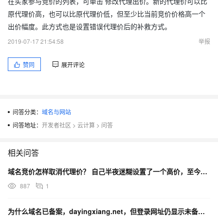
在买家参与竞价的列表，可单击 修改代理出价。新的代理价可以比
原代理价高，也可以比原代理价低，但至少比当前竞价价格高一个
出价幅度。此方式也是设置错误代理价后的补救方式。
2019-07-17 21:54:58
举报
赞同
展开评论
问答分类：
域名与网站
问答地址：
开发者社区
>
云计算
>
问答
相关问答
域名竞价怎样取消代理价？ 自己半夜迷糊设置了一个高价，至今无人突破，就想取消了
887
1
为什么域名已备案，dayingxiang.net，但登录网址仍显示未备案？