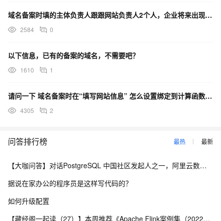
域名备案时填的主体负责人跟跟网站负责人2个人，企业将来出现经营风险谁承担
2584
0
以下信息，已有的备案的域名，不需要吧？
1610
1
请问一下 域名备案时在“填写网站信息” 怎么设置绑定到计算函数中呢 不想设置ECS。
4305
2
问答排行榜
最热
最新
【大咖问答】对话PostgreSQL 中国社区发起人之一，阿里云数据库高级专家 德哥
据说在家办公的程序员是这样写代码的？
如何升级配置
【藏经阁一起读（27）】本周推荐《Apache Flink案例集（2022版）》，你有哪些心得？