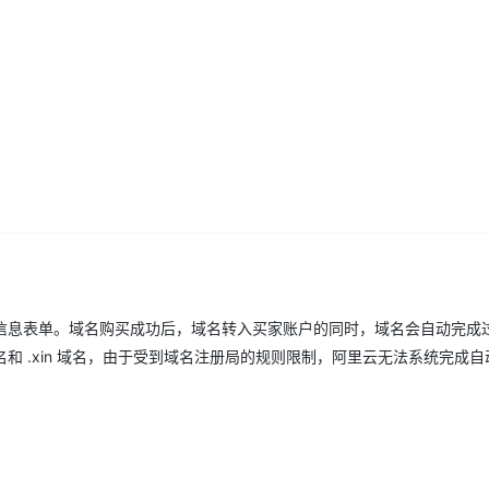
Deepseek-v4-pro
HappyHors
同享
万小智 AI 建站低至 15元/月
Qoder CN
AI 短剧/漫剧
云原生数据库 
快递物流查询
WordPress
成为服务伙
高校合作
点，立即开启云上创新
覆盖公网/内网、递归/权威、移动APP等全场景解析服务
送.CN域名，送备案服务码
基于千问大模型等，支持代码智能生成、研发智能问答
AI助力短剧
态智能体模型
旗舰 MoE 大模型，百万上下文与顶尖推理能力
图生视频，流
Ubuntu
服务生态伙伴
云工开物
企业应用
Works
Night Plan 支持 Qwen 3.8-Max
云原生大数据计算服务 MaxCompute
AI 办公
容器服务 Kub
NEW
GLM-5.2
Wan2.7-T
Red Hat
30+ 款产品免费体验
Data Agent 驱动的一站式 Data+AI 开发治理平台
夜间 5 折，Qwen/Meoo/TokenPlan 客户专享
面向分析的企业级SaaS模式云数据仓库
AI智能应用
提供一站式管
科研合作
视觉 Coding、空间感知、多模态思考等全面升级
1M上下文，专为长程任务能力而生
ERP
堂（旗舰版）
SUSE
智能客服
CRM
防护产品
2个月
自动承接线索
建站小程序
OA 办公系统
AI 应用构建
大模型原生
力提升
财税管理
模板建站
Qoder
大模型服务平台百炼-应用模版
HOT
NEW
面向真实软件
个人版上线、团队版降价；千问3.8-Max首发发尝鲜
丰富多元化的应用模版和解决方案
400电话
定制建站
万有无界
大模型服务平台百炼-智能体
方案
广告营销
模板小程序
信息表单。域名购买成功后，域名转入买家账户的同时，域名会自动完成
的模型效果
灵活可视化地构建企业级 Agent
名和 .xin 域名，由于受到域名注册局的规则限制，阿里云无法系统完成
定制小程序
秒悟
人工智能平台 PAI
APP 开发
云端极速 AI 
新一代 AI 视频生成模型，深度适配广告营销等场景
AI Native 的算法工程平台，一站式完成建模、训练、推理服务部署
建站系统