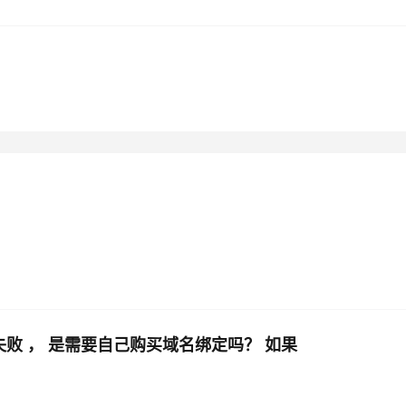
AI 应用
10分钟微调：让0.6B模型媲美235B模
多模态数据信
型
依托云原生高可用架构,实现Dify私有化部署
用1%尺寸在特定领域达到大模型90%以上效果
一个 AI 助手
超强辅助，Bol
即刻拥有 DeepSeek-R1 满血版
在企业官网、通讯软件中为客户提供 AI 客服
多种方案随心选，轻松解锁专属 DeepSeek
审核失败 ， 是需要自己购买域名绑定吗？ 如果