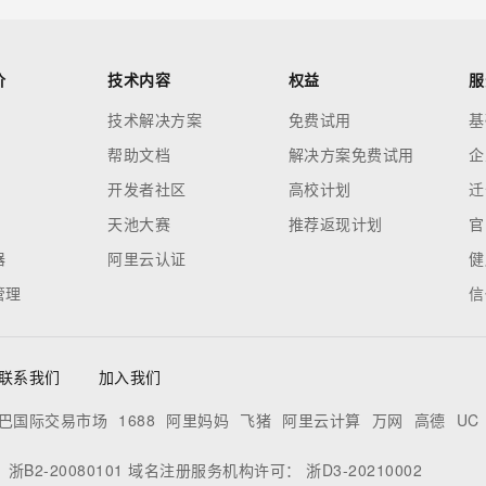
价
技术内容
权益
服
技术解决方案
免费试用
基
帮助文档
解决方案免费试用
企
开发者社区
高校计划
迁
天池大赛
推荐返现计划
官
器
阿里云认证
健
管理
信
联系我们
加入我们
巴国际交易市场
1688
阿里妈妈
飞猪
阿里云计算
万网
高德
UC
：
浙B2-20080101
域名注册服务机构许可：
浙D3-20210002