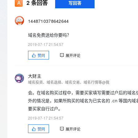
存储
天池大赛
2
条回答
写回答
Qwen3.7-Plus
云解析DNS
解决方案免费试用 新老
电子合同
最高领取价值200元试用
能看、能想、能动手的多模
安全
网络与CDN
AI 算法大赛
畅捷通
1448710378642644
大数据开发治理平台 Data
AI 产品 免费试用
网络
安全
云开发大赛
Qwen3-VL-Plus
Tableau 订阅
1亿+ 大模型 tokens 和 
域名免费送给你要吗？
可观测
入门学习赛
中间件
AI空中课堂在线直播课
云防火墙
140+云产品 免费试用
2019-07-17 21:54:57
上云与迁云
云原生的云上边界网络安全
产品新客免费试用，最长1
数据库
赞同
展开评论
生态解决方案
大模型服务
企业出海
大模型ACA认证体验
大数据计算
助力企业全员 AI 认知与能
行业生态解决方案
千问AI平台-Token Plan
政企业务
媒体服务
大财主
开发者生态解决方案
域名投资、域名选择、域名交易、域名行情等@我
企业服务与云通信
千问AI平台-模型体验
AI 开发和 AI 应用解决
会。在域名购买过程中，需要买家填写需要过户后的域名
在线体验全尺寸、多种模态
域名与网站
外的情况是，如果所购买的域名为已实名的 .cn 等国内域
要买家自行过户。
Happy 系列大模型
终端用户计算
2019-07-17 21:54:57
Serverless
赞同
展开评论
开发工具