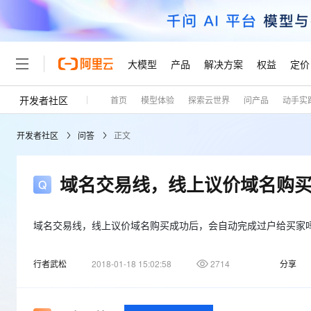
大模型
产品
解决方案
权益
定价
开发者社区
首页
模型体验
探索云世界
问产品
动手实
大模型
产品
解决方案
权益
定价
云市场
伙伴
服务
了解阿里云
精选产品
精选解决方案
普惠上云
产品定价
精选商城
成为销售伙伴
售前咨询
为什么选择阿里云
千问AI平台
开发者社区
问答
正文
了解云产品的定价详情
大模型服务平台百炼
睿译宝，AI翻译排版一
普惠上云 官方力荐
分销伙伴
在线服务
网站建设
什么是云计算
大
大模型服务与应用平台
上传文档即自动完成翻译和
云服务器38元/年起，超
咨询伙伴
多端小程序
技术领先
域名交易线，线上议价域名购
云上成本管理
售后服务
轻量应用服务器
GLM-5.2：长任务时代
官方推荐返现计划
大模型
精选产品
精选解决方案
Salesforce 国际版订阅
稳定可靠
管理和优化成本
推荐新用户得奖励，单订单
销售伙伴合作计划
自助服务
友盟天域
安全合规
人工智能与机器学习
AI
域名交易线，线上议价域名购买成功后，会自动完成过户给买家
文本生成
云数据库 RDS
Hermes Agent，打造
云工开物
无影生态合作计划
在线服务
观测云
分析师报告
自主进化，持久记忆，越用
高校专属算力普惠，学生认
计算
互联网应用开发
Qwen3.8-Max
行者武松
2018-01-18 15:02:58
2714
分享
HOT
Salesforce On Alibaba C
工单服务
Tuya 物联网平台阿里云
研究报告与白皮书
人工智能平台 PAI
快速拥有专属 OpenClaw
大模
Consulting Partner 合
大数据
容器
智能体时代全能旗舰模型
免费试用
短信专区
一站式AI开发、训练和推
蓝凌 OA
AI 大模型销售与服务生
现代化应用