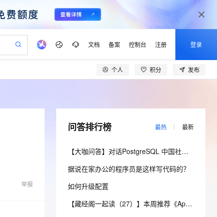
文档
备案
控制台
注册
登录
个人
积分
发布
验
作计划
器
AI 活动
专业服务
服务伙伴合作计划
开发者社区
加入我们
产品动态
服务平台百炼
阿里云 OPC 创新助力计划
一站式生成采购清单，支持单品或批量购买
可编辑精美 PPT 文稿
S产品伙伴计划（繁花）
峰会
CS
造的大模型服务与应用开发平台
Agency Agents：拥有专属领域专家
AI 生产力先锋
Al MaaS 服务伙伴赋能合作
域名
博文
Careers
PolarDB Agentic Database
至高可申请百万元
 轻松生成专业的 PPT
开启高性价比 AI 编程新体验
弹性可伸缩的云计算服务
先锋实践拓展 AI 生产力的边界
发布
多领域专家智能体,一键组建 AI 虚拟交付团队
Token 补贴，五大权
计划
海大会
伙伴信用分合作计划
商标
问答
社会招聘
问答排行榜
最热
最新
益加速 OPC 成功
帕鲁游戏服务器
SS
HappyHorse 打造一站式影视创作平台
飞天发布时刻
HOT
秒悟 Meoo CLI 支持一键部
划
备案
电子书
校园招聘
联机服务器，轻松开启游戏
视频创作，一键激活电商全链路生产力
稳定、安全、高性价比、高性能的云存储服务
所见，即是所愿
署项目至阿里云账号
可视化编排打通从文字构思到成片全链路闭环
更多支持
【大咖问答】对话PostgreSQL 中国社区发起人之一，阿里云数据库高级专家 德哥
划
公司注册
镜像站
视频生成
语音识别与合成
 智能体与工作流应用
漫剧工坊：一站式动画创作平台
AI 实训营
Flink OSS 支持
据说在家办公的程序员是这样写代码的？
合作伙伴培训与认证
划
上云迁移
站生成，高效打造优质广告素材
全接入的云上超级电脑
通过阿里云百炼高效搭建AI应用,助力高效开发
快速生产连贯的高质量长漫剧
从基础到进阶，Agent 创客手把手教你
AssumeRole 角色自定义
lScope
我要反馈
e-1.1-T2V
Qwen3-TTS-Flash
举报
如何升级配置
查询合作伙伴
n Alibaba Cloud ISV 合作
代维服务
建企业门户网站
10 分钟搭建微信、支付宝小程序
百炼 Qwen3.7-Flash 系列模
畅细腻的高质量视频
离线语音合成大模型，多语言方言自适应，低延迟高稳定
创新加速
ope
登录合作伙伴管理后台
【藏经阁一起读（27）】本周推荐《Apache Flink案例集（2022版）》，你有哪些心得？
我要建议
站，无忧落地极速上线
以可视化方式快速构建移动和 PC 门户网站
国内短信简单易用，安全可靠，秒级触达，全球覆盖200+国家和地区。
高效部署网站，快速应用到小程序
型发布