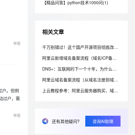
安全
【精品问答】python技术1000问(1)
我要投诉
e-1.1-I2V
Cosyvoice-V3-Flash
PolarDB
上云场景组合购
伴
Qoder CN V1.7.0 发布
漫剧创作，剧本、分镜、视频高效生成
100%兼容MySQL、PostgreSQL，兼容Oracle，支持集中和分布式
覆盖90%+业务场景，专享组合折扣价
畅自然，细节丰富
高表现力语音合成大模型，语音克隆听感自然
VPN
ernetes 版 ACK
云聚AI 严选权益
云安全中心 AI BAS 智能自动
SSL 证书
2V
Fun-ASR
，一键激活高效办公新体验
理容器应用的 K8s 服务
精选AI产品，从模型到应用全链提效
化模拟渗透攻击产品发布
相关文章
文戏情感细腻自然，动作戏激烈拳拳到肉，实现更强表演能力
支持中英文自由切换，具备更强的噪声鲁棒性
堡垒机
AI 用量加速计划
DataWorks ChatBI 会话支持
举报
防火墙
千万别错过！这个国产开源项目彻底改变了你的域名资产管理方式，收藏它相当于多一个安全专家！
、识别商机，让客服更高效、服务更出色。
新老同享，达量后返
上传临时文件分析
主机安全
应用
阿里云新增域名备案流程（域名ICP备案）图文详细教程
DNS+：互联网的下一个十年，为什么域名系统正在重新定义数字生态？ ——解读《“DNS+”发展白皮书（2023）》
千问办公
NEW
AI 应用及服务市场
的智能体编程平台
一站式AI生产力平台
阿里云域名备案流程（从域名注册到域名备案成功图文详解流程）
AI 应用
伶鹊
上云教程参考：阿里云服务器购买、域名注册、备案及域名绑定全流程指南
过户。但例
企业级人与Agent协作平台，接入和调度多个数字员工
智能客服平台，对话机器人、对话分析、智能外呼
大模型
自动过户，需
大模型服务平台百炼 - 全妙
自然语言处理
应用创作平台
多模态内容创作工具，已接入 DeepSeek
举报
数据标注
还有其他疑问?
咨询AI助理
机器学习