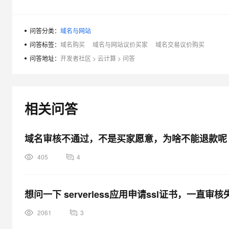
大模型解决方案
迁移与运维管理
快速部署 Dify，高效搭建 
问答分类：
域名与网站
专有云
问答标签：
域名购买
域名与网站议价买家
域名交易议价购买
问答地址：
开发者社区
>
云计算
>
问答
10 分钟在聊天系统中增加
相关问答
域名审核不通过，不是买家愿意，为啥不能退款呢
405
4
想问一下 serverless应用申请ssl证书，一直
2061
3