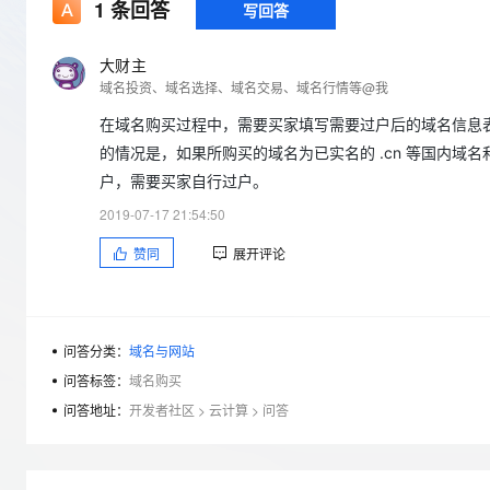
存储
天池大赛
1
条回答
写回答
Qwen3.7-Plus
云解析DNS
解决方案免费试用 新老
电子合同
最高领取价值200元试用
能看、能想、能动手的多模
安全
网络与CDN
AI 算法大赛
畅捷通
大财主
大数据开发治理平台 Data
AI 产品 免费试用
网络
域名投资、域名选择、域名交易、域名行情等@我
安全
云开发大赛
Qwen3-VL-Plus
Tableau 订阅
1亿+ 大模型 tokens 和 
在域名购买过程中，需要买家填写需要过户后的域名信息
可观测
入门学习赛
中间件
AI空中课堂在线直播课
云防火墙
140+云产品 免费试用
的情况是，如果所购买的域名为已实名的 .cn 等国内域名
上云与迁云
云原生的云上边界网络安全
产品新客免费试用，最长1
数据库
户，需要买家自行过户。
生态解决方案
大模型服务
2019-07-17 21:54:50
企业出海
大模型ACA认证体验
大数据计算
助力企业全员 AI 认知与能
行业生态解决方案
赞同
展开评论
千问AI平台-Token Plan
政企业务
媒体服务
开发者生态解决方案
企业服务与云通信
千问AI平台-模型体验
AI 开发和 AI 应用解决
在线体验全尺寸、多种模态
问答分类：
域名与网站
域名与网站
问答标签：
域名购买
Happy 系列大模型
终端用户计算
问答地址：
开发者社区
>
云计算
>
问答
Serverless
开发工具