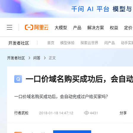
大模型
产品
解决方案
权益
定价
开发者社区
首页
模型体验
探索云世界
问产品
动手实
大模型
产品
解决方案
权益
定价
云市场
伙伴
服务
了解阿里云
精选产品
精选解决方案
普惠上云
产品定价
精选商城
成为销售伙伴
售前咨询
为什么选择阿里云
千问AI平台
开发者社区
问答
正文
了解云产品的定价详情
大模型服务平台百炼
睿译宝，AI翻译排版一
普惠上云 官方力荐
分销伙伴
在线服务
网站建设
什么是云计算
大
大模型服务与应用平台
上传文档即自动完成翻译和
云服务器38元/年起，超
咨询伙伴
多端小程序
技术领先
一口价域名购买成功后，会自
云上成本管理
售后服务
轻量应用服务器
GLM-5.2：长任务时代
官方推荐返现计划
大模型
精选产品
精选解决方案
Salesforce 国际版订阅
稳定可靠
管理和优化成本
推荐新用户得奖励，单订单
销售伙伴合作计划
自助服务
友盟天域
安全合规
人工智能与机器学习
AI
一口价域名购买成功后，会自动完成过户给买家吗？
文本生成
云数据库 RDS
Hermes Agent，打造
云工开物
无影生态合作计划
在线服务
观测云
分析师报告
自主进化，持久记忆，越用
高校专属算力普惠，学生认
计算
互联网应用开发
Qwen3.8-Max
行者武松
2018-01-18 14:47:12
4431
分享
HOT
Salesforce On Alibaba C
工单服务
Tuya 物联网平台阿里云
研究报告与白皮书
人工智能平台 PAI
快速拥有专属 OpenClaw
大模
Consulting Partner 合
大数据
容器
智能体时代全能旗舰模型
免费试用
短信专区
一站式AI开发、训练和推
蓝凌 OA
AI 大模型销售与服务生
现代化应用