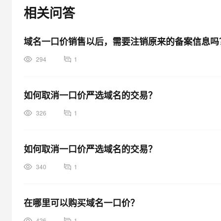
大模型解决方案
相关问答
迁移与运维管理
快速部署 Dify，高效搭建 
域名一口价销售以后，需要注销原来的备案信息吗
专有云
10 分钟在聊天系统中增加
294
1
如何取消一口价严选域名的交易？
326
1
如何取消一口价严选域名的交易？
340
1
在哪里可以购买域名一口价？
426
1