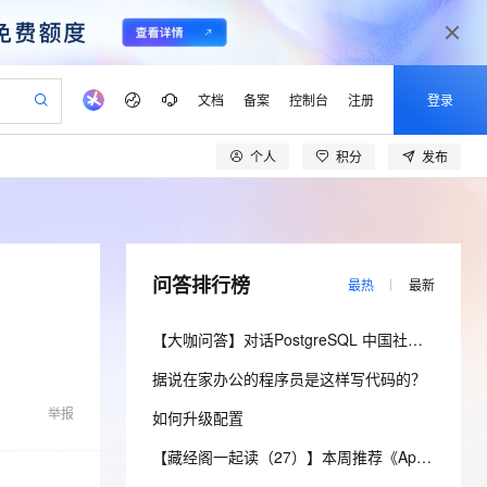
文档
备案
控制台
注册
登录
个人
积分
发布
验
作计划
器
AI 活动
专业服务
服务伙伴合作计划
开发者社区
加入我们
产品动态
服务平台百炼
阿里云 OPC 创新助力计划
一站式生成采购清单，支持单品或批量购买
可编辑精美 PPT 文稿
S产品伙伴计划（繁花）
峰会
CS
造的大模型服务与应用开发平台
Agency Agents：拥有专属领域专家
AI 生产力先锋
Al MaaS 服务伙伴赋能合作
域名
博文
Careers
至高可申请百万元
Qwen3.8-Max 模型上线
 轻松生成专业的 PPT
开启高性价比 AI 编程新体验
弹性可伸缩的云计算服务
先锋实践拓展 AI 生产力的边界
多领域专家智能体,一键组建 AI 虚拟交付团队
Token 补贴，五大权
计划
海大会
伙伴信用分合作计划
商标
问答
社会招聘
问答排行榜
最热
最新
益加速 OPC 成功
帕鲁游戏服务器
SS
HappyHorse 打造一站式影视创作平台
飞天发布时刻
HOT
Open Search 向量检索版支
划
备案
电子书
校园招聘
联机服务器，轻松开启游戏
视频创作，一键激活电商全链路生产力
稳定、安全、高性价比、高性能的云存储服务
所见，即是所愿
持视频检索 Pipeline 功能
可视化编排打通从文字构思到成片全链路闭环
更多支持
【大咖问答】对话PostgreSQL 中国社区发起人之一，阿里云数据库高级专家 德哥
划
公司注册
镜像站
视频生成
语音识别与合成
 智能体与工作流应用
漫剧工坊：一站式动画创作平台
AI 实训营
应用身份服务 (IDaaS)
据说在家办公的程序员是这样写代码的？
合作伙伴培训与认证
划
上云迁移
站生成，高效打造优质广告素材
全接入的云上超级电脑
通过阿里云百炼高效搭建AI应用,助力高效开发
快速生产连贯的高质量长漫剧
从基础到进阶，Agent 创客手把手教你
OpenClaw 管理能力上线
lScope
我要反馈
e-1.1-T2V
Qwen3-TTS-Flash
举报
如何升级配置
查询合作伙伴
n Alibaba Cloud ISV 合作
代维服务
建企业门户网站
10 分钟搭建微信、支付宝小程序
MaxCompute MaxFrame 提
畅细腻的高质量视频
离线语音合成大模型，多语言方言自适应，低延迟高稳定
创新加速
ope
登录合作伙伴管理后台
【藏经阁一起读（27）】本周推荐《Apache Flink案例集（2022版）》，你有哪些心得？
我要建议
站，无忧落地极速上线
以可视化方式快速构建移动和 PC 门户网站
国内短信简单易用，安全可靠，秒级触达，全球覆盖200+国家和地区。
高效部署网站，快速应用到小程序
供自动弹性内存功能