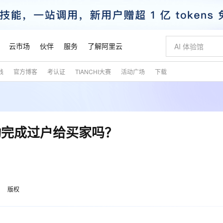
云市场
伙伴
服务
了解阿里云
践
官方博客
考认证
TIANCHI大赛
活动广场
下载
AI 特惠
数据与 API
成为产品伙伴
企业增值服务
最佳实践
价格计算器
AI 场景体
基础软件
产品伙伴合
阿里云认证
市场活动
配置报价
大模型
自助选配和估算价格
步到位
智启 AI 普惠权益
产品生态集成认证中心
企业支持计划
云上春晚
域名与网站
Qwen Audio：打造专属 AI 语音助手
千问官方 MaaS 平台，为开发者和 Agent 而生，新用户赠送 1 亿 + tokens 额度
一句话生成原生
AI Coding
阿里云Maa
2026 阿里云
云服务器 E
为企业打
数据集
Windows
大模型认证
模型
NEW
NEW
格式还原
值低价云产品抢先购
至高享 1亿+免费 tokens，加速 Al 应用落地
提供智能易用的域名与建站服务
Qwen-Audio-3.0-Realtime 端到端实时语音角色扮演
输入一句话想法,
智能编程，一键
安全可靠、
产品生态伙伴
专家技术服务
云上奥运之旅
弹性计算合作
阿里云中企出
手机三要素
宝塔 Linux
全部认证
动完成过户给买家吗？
价格优势
开源旗舰模型
即刻拥有 DeepSeek-V4-Pro
阿里云 OPC 创新助力计划
千问大模型
一键部署幻兽
AI 电商营销
对象存储 O
大模型
产品生态伙伴工作台
企业增值服务台
云栖战略参考
云存储合作计
云栖大会
身份实名认证
CentOS
训练营
推动算力普惠，释放技术红利
最高返9万
真正可用的 1M 上下文,一次完成代码全链路开发
快速构建应用程序和网站，即刻迈出上云第一步
轻松解锁专属 DeepSeek-V4-Pro
至高百万元 Token 补贴，加速一人公司成长
多元化、高性能、安全可靠的大模型服务
一键购买专属
从图文生成到
云上的中国
数据库合作计
活动全景
短信
Docker
图片和
自进化智能体
5 分钟轻松部署专属 QwenPaw
Token Plan 模型订阅计划
数字证书管理服务（原SSL证书）
高效搭建 AI
AI 广告创作
无影云电脑
企业成长
NEW
HOT
信息公告
看见新力量
云网络合作计
OCR 文字识别
JAVA
越聪明
证享300元代金券
全托管，含MySQL、PostgreSQL、SQL Server、MariaDB多引擎
Qwen3.8-Max 首发尝鲜，限时加量 10 倍，夜间低至2折
实现全站HTTPS，呈现可信的WEB访问
从聊天伙伴进化为能主动干活的本地数字员工
图文、视频一
随时随地安
魔搭 Mode
Kimi-K3
HappyHors
版权
NEW
loud
服务实践
官网公告
金融模力时刻
Salesforce O
版
发票查验
全能环境
Claude Code + GStack 打造工程团队
千问办公，限时限量积分加倍
Qoder
低代码高效构
AI 建站
短信服务
型
NEW
作计划
Kimi 最新旗舰模型，长程编程与推理利器
让文字生成流
计划
创新中心
魔搭 ModelSc
健康状态
理服务
让AI从“聊天伙伴”进化为能干活的“数字员工”
安装技能 GStack，拥有专属 AI 工程团队
你的AI工作搭子，覆盖日常办公高频场景
面向真实软件的智能体编程平台
0 代码专业建
客户案例
天气预报查询
操作系统
态合作计划