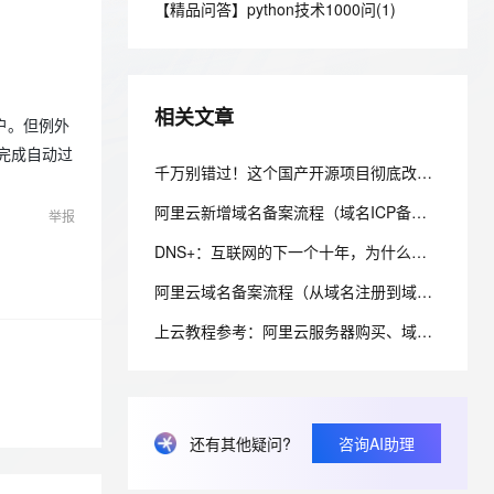
安全
【精品问答】python技术1000问(1)
我要投诉
e-1.1-I2V
Cosyvoice-V3-Flash
PolarDB
上云场景组合购
Milvus 弹性伸缩功能新增节
伴
漫剧创作，剧本、分镜、视频高效生成
100%兼容MySQL、PostgreSQL，兼容Oracle，支持集中和分布式
覆盖90%+业务场景，专享组合折扣价
点支持范围
畅自然，细节丰富
高表现力语音合成大模型，语音克隆听感自然
VPN
ernetes 版 ACK
云聚AI 严选权益
AI 原生数据库服务发布
SSL 证书
2V
Fun-ASR
，一键激活高效办公新体验
理容器应用的 K8s 服务
精选AI产品，从模型到应用全链提效
Agent 数据网关
相关文章
文戏情感细腻自然，动作戏激烈拳拳到肉，实现更强表演能力
支持中英文自由切换，具备更强的噪声鲁棒性
户。但例外
堡垒机
AI 用量加速计划
统完成自动过
云原生数据库 PolarDB
防火墙
千万别错过！这个国产开源项目彻底改变了你的域名资产管理方式，收藏它相当于多一个安全专家！
、识别商机，让客服更高效、服务更出色。
新老同享，达量后返
Agentic Database 发布
主机安全
应用
阿里云新增域名备案流程（域名ICP备案）图文详细教程
举报
DNS+：互联网的下一个十年，为什么域名系统正在重新定义数字生态？ ——解读《“DNS+”发展白皮书（2023）》
千问办公
NEW
AI 应用及服务市场
的智能体编程平台
一站式AI生产力平台
阿里云域名备案流程（从域名注册到域名备案成功图文详解流程）
AI 应用
伶鹊
上云教程参考：阿里云服务器购买、域名注册、备案及域名绑定全流程指南
企业级人与Agent协作平台，接入和调度多个数字员工
智能客服平台，对话机器人、对话分析、智能外呼
大模型
大模型服务平台百炼 - 全妙
自然语言处理
应用创作平台
多模态内容创作工具，已接入 DeepSeek
数据标注
还有其他疑问?
咨询AI助理
机器学习