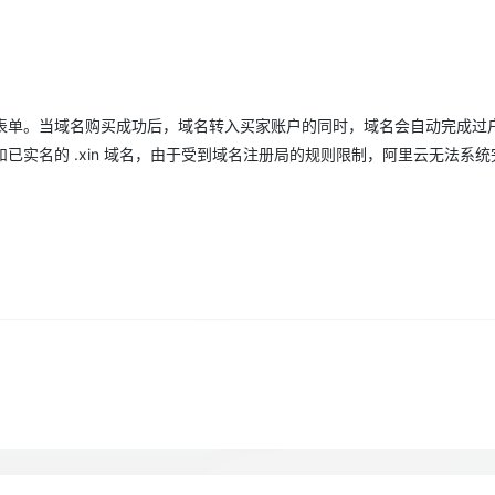
Deepseek-v4-pro
HappyHors
同享
万小智 AI 建站低至 15元/月
Qoder CN
AI 短剧/漫剧
云原生数据库 
快递物流查询
WordPress
成为服务伙
高校合作
点，立即开启云上创新
覆盖公网/内网、递归/权威、移动APP等全场景解析服务
送.CN域名，送备案服务码
基于千问大模型等，支持代码智能生成、研发智能问答
AI助力短剧
态智能体模型
旗舰 MoE 大模型，百万上下文与顶尖推理能力
图生视频，流
Ubuntu
服务生态伙伴
云工开物
企业应用
Works
Night Plan 支持 Qwen 3.8-Max
云原生大数据计算服务 MaxCompute
AI 办公
容器服务 Kub
NEW
GLM-5.2
Wan2.7-T
Red Hat
30+ 款产品免费体验
Data Agent 驱动的一站式 Data+AI 开发治理平台
夜间 5 折，Qwen/Meoo/TokenPlan 客户专享
面向分析的企业级SaaS模式云数据仓库
AI智能应用
提供一站式管
科研合作
视觉 Coding、空间感知、多模态思考等全面升级
1M上下文，专为长程任务能力而生
表单。当域名购买成功后，域名转入买家账户的同时，域名会自动完成过
ERP
堂（旗舰版）
SUSE
智能客服
和已实名的 .xin 域名，由于受到域名注册局的规则限制，阿里云无法系
CRM
防护产品
2个月
自动承接线索
建站小程序
OA 办公系统
AI 应用构建
大模型原生
力提升
财税管理
模板建站
Qoder
大模型服务平台百炼-应用模版
HOT
NEW
面向真实软件
个人版上线、团队版降价；千问3.8-Max首发发尝鲜
丰富多元化的应用模版和解决方案
400电话
定制建站
万有无界
大模型服务平台百炼-智能体
方案
广告营销
模板小程序
的模型效果
灵活可视化地构建企业级 Agent
定制小程序
秒悟
人工智能平台 PAI
APP 开发
云端极速 AI 
新一代 AI 视频生成模型，深度适配广告营销等场景
AI Native 的算法工程平台，一站式完成建模、训练、推理服务部署
建站系统