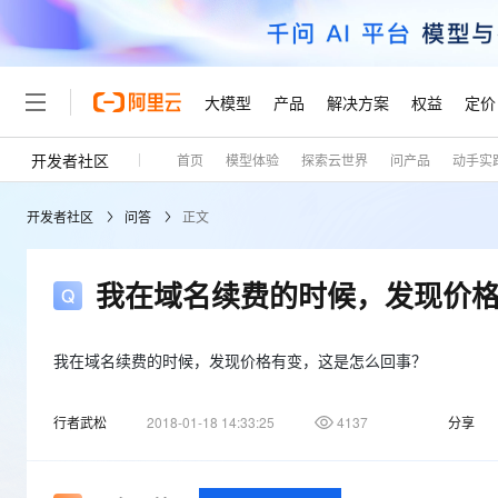
大模型
产品
解决方案
权益
定价
开发者社区
首页
模型体验
探索云世界
问产品
动手实
大模型
产品
解决方案
权益
定价
云市场
伙伴
服务
了解阿里云
精选产品
精选解决方案
普惠上云
产品定价
精选商城
成为销售伙伴
售前咨询
为什么选择阿里云
千问AI平台
开发者社区
问答
正文
了解云产品的定价详情
大模型服务平台百炼
千问办公，解锁你的工作
普惠上云 官方力荐
分销伙伴
在线服务
网站建设
什么是云计算
大
大模型服务与应用平台
企业级Agent产品，直接
云服务器38元/年起，超
咨询伙伴
多端小程序
技术领先
我在域名续费的时候，发现价
云上成本管理
售后服务
轻量应用服务器
Agency Agents：拥
官方推荐返现计划
大模型
精选产品
精选解决方案
Salesforce 国际版订阅
稳定可靠
管理和优化成本
推荐新用户得奖励，单订单
销售伙伴合作计划
自助服务
友盟天域
安全合规
人工智能与机器学习
AI
我在域名续费的时候，发现价格有变，这是怎么回事？
文本生成
云数据库 RDS
HappyHorse 打造一
云工开物
无影生态合作计划
在线服务
观测云
分析师报告
高校专属算力普惠，学生认
计算
互联网应用开发
Qwen3.8-Max
行者武松
2018-01-18 14:33:25
4137
分享
HOT
Salesforce On Alibaba C
工单服务
Tuya 物联网平台阿里云
研究报告与白皮书
人工智能平台 PAI
快速拥有专属 OpenClaw
大模
Consulting Partner 合
大数据
容器
智能体时代全能旗舰模型
免费试用
短信专区
一站式AI开发、训练和推
蓝凌 OA
AI 大模型销售与服务生
现代化应用