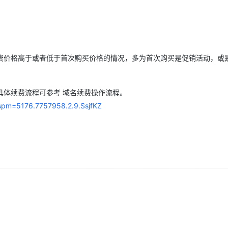
Deepseek-v4-pro
HappyHors
同享
万小智 AI 建站低至 15元/月
Qoder CN
AI 短剧/漫剧
云原生数据库 
快递物流查询
WordPress
成为服务伙
高校合作
点，立即开启云上创新
覆盖公网/内网、递归/权威、移动APP等全场景解析服务
送.CN域名，送备案服务码
基于千问大模型等，支持代码智能生成、研发智能问答
AI助力短剧
态智能体模型
旗舰 MoE 大模型，百万上下文与顶尖推理能力
图生视频，流
Ubuntu
服务生态伙伴
云工开物
企业应用
Works
Night Plan 支持 Qwen 3.8-Max
云原生大数据计算服务 MaxCompute
AI 办公
容器服务 Kub
NEW
GLM-5.2
Wan2.7-T
Red Hat
30+ 款产品免费体验
Data Agent 驱动的一站式 Data+AI 开发治理平台
夜间 5 折，Qwen/Meoo/TokenPlan 客户专享
面向分析的企业级SaaS模式云数据仓库
AI智能应用
提供一站式管
科研合作
视觉 Coding、空间感知、多模态思考等全面升级
1M上下文，专为长程任务能力而生
费价格高于或者低于首次购买价格的情况，多为首次购买是促销活动，或
ERP
堂（旗舰版）
SUSE
智能客服
CRM
防护产品
2个月
自动承接线索
建站小程序
具体续费流程可参考 域名续费操作流程。
OA 办公系统
AI 应用构建
大模型原生
l?spm=5176.7757958.2.9.SsjfKZ
力提升
财税管理
模板建站
Qoder
大模型服务平台百炼-应用模版
HOT
NEW
面向真实软件
个人版上线、团队版降价；千问3.8-Max首发发尝鲜
丰富多元化的应用模版和解决方案
400电话
定制建站
万有无界
大模型服务平台百炼-智能体
方案
广告营销
模板小程序
的模型效果
灵活可视化地构建企业级 Agent
定制小程序
秒悟
人工智能平台 PAI
APP 开发
云端极速 AI 
新一代 AI 视频生成模型，深度适配广告营销等场景
AI Native 的算法工程平台，一站式完成建模、训练、推理服务部署
建站系统