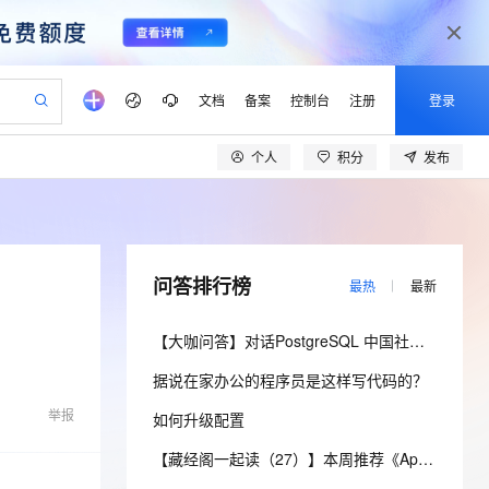
文档
备案
控制台
注册
登录
个人
积分
发布
验
作计划
器
AI 活动
专业服务
服务伙伴合作计划
开发者社区
加入我们
产品动态
服务平台百炼
阿里云 OPC 创新助力计划
一站式生成采购清单，支持单品或批量购买
io：打造专属 AI 语音助手
S产品伙伴计划（繁花）
峰会
CS
造的大模型服务与应用开发平台
一句话生成原生可编辑精美 PPT 文稿
AI 生产力先锋
Al MaaS 服务伙伴赋能合作
域名
博文
Careers
至高可申请百万元
Qwen3.8-Max 模型上线
开启高性价比 AI 编程新体验
弹性可伸缩的云计算服务
Qwen-Audio-3.0-Realtime 端到端实时语音角色扮演
输入一句话想法, 轻松生成专业的 PPT
先锋实践拓展 AI 生产力的边界
Token 补贴，五大权
计划
海大会
伙伴信用分合作计划
商标
问答
社会招聘
问答排行榜
最热
最新
益加速 OPC 成功
eek-V4-Pro
SS
一键部署幻兽帕鲁游戏服务器
飞天发布时刻
HOT
Open Search 向量检索版支
划
备案
电子书
校园招聘
pSeek-V4-Pro
视频创作，一键激活电商全链路生产力
稳定、安全、高性价比、高性能的云存储服务
一键购买专属联机服务器，轻松开启游戏
所见，即是所愿
持视频检索 Pipeline 功能
更多支持
【大咖问答】对话PostgreSQL 中国社区发起人之一，阿里云数据库高级专家 德哥
划
公司注册
镜像站
视频生成
语音识别与合成
专属 QwenPaw
漫剧工坊：一站式动画创作平台
AI 实训营
HOT
应用身份服务 (IDaaS)
据说在家办公的程序员是这样写代码的？
合作伙伴培训与认证
划
上云迁移
站生成，高效打造优质广告素材
全接入的云上超级电脑
从聊天伙伴进化为能主动干活的本地数字员工
快速生产连贯的高质量长漫剧
从基础到进阶，Agent 创客手把手教你
OpenClaw 管理能力上线
lScope
我要反馈
e-1.1-T2V
Qwen3-TTS-Flash
举报
如何升级配置
查询合作伙伴
n Alibaba Cloud ISV 合作
代维服务
建企业门户网站
10 分钟搭建微信、支付宝小程序
MaxCompute MaxFrame 提
畅细腻的高质量视频
离线语音合成大模型，多语言方言自适应，低延迟高稳定
创新加速
ope
登录合作伙伴管理后台
【藏经阁一起读（27）】本周推荐《Apache Flink案例集（2022版）》，你有哪些心得？
我要建议
站，无忧落地极速上线
以可视化方式快速构建移动和 PC 门户网站
国内短信简单易用，安全可靠，秒级触达，全球覆盖200+国家和地区。
高效部署网站，快速应用到小程序
供自动弹性内存功能