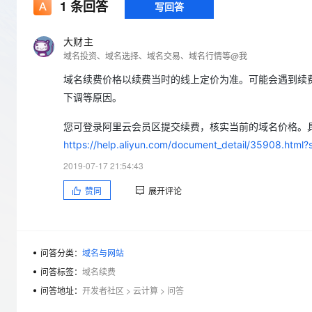
存储
天池大赛
1
条回答
写回答
Qwen3.7-Plus
云解析DNS
解决方案免费试用 新老
电子合同
最高领取价值200元试用
能看、能想、能动手的多模
安全
网络与CDN
AI 算法大赛
畅捷通
大财主
大数据开发治理平台 Data
AI 产品 免费试用
网络
域名投资、域名选择、域名交易、域名行情等@我
安全
云开发大赛
Qwen3-VL-Plus
Tableau 订阅
1亿+ 大模型 tokens 和 
域名续费价格以续费当时的线上定价为准。可能会遇到续
可观测
入门学习赛
中间件
AI空中课堂在线直播课
云防火墙
140+云产品 免费试用
下调等原因。
上云与迁云
云原生的云上边界网络安全
产品新客免费试用，最长1
数据库
生态解决方案
您可登录阿里云会员区提交续费，核实当前的域名价格。
大模型服务
企业出海
大模型ACA认证体验
大数据计算
https://help.aliyun.com/document_detail/35908.htm
助力企业全员 AI 认知与能
行业生态解决方案
千问AI平台-Token Plan
政企业务
2019-07-17 21:54:43
媒体服务
开发者生态解决方案
赞同
展开评论
企业服务与云通信
千问AI平台-模型体验
AI 开发和 AI 应用解决
在线体验全尺寸、多种模态
域名与网站
Happy 系列大模型
问答分类：
域名与网站
终端用户计算
问答标签：
域名续费
Serverless
问答地址：
开发者社区
>
云计算
>
问答
开发工具