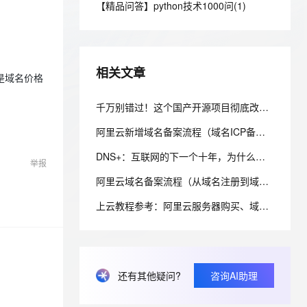
安全
【精品问答】python技术1000问(1)
我要投诉
e-1.1-I2V
Cosyvoice-V3-Flash
PolarDB
上云场景组合购
Milvus 弹性伸缩功能新增节
伴
漫剧创作，剧本、分镜、视频高效生成
100%兼容MySQL、PostgreSQL，兼容Oracle，支持集中和分布式
覆盖90%+业务场景，专享组合折扣价
点支持范围
畅自然，细节丰富
高表现力语音合成大模型，语音克隆听感自然
VPN
ernetes 版 ACK
云聚AI 严选权益
AI 原生数据库服务发布
SSL 证书
2V
Fun-ASR
，一键激活高效办公新体验
理容器应用的 K8s 服务
精选AI产品，从模型到应用全链提效
Agent 数据网关
相关文章
文戏情感细腻自然，动作戏激烈拳拳到肉，实现更强表演能力
支持中英文自由切换，具备更强的噪声鲁棒性
是域名价格
堡垒机
AI 用量加速计划
云原生数据库 PolarDB
防火墙
千万别错过！这个国产开源项目彻底改变了你的域名资产管理方式，收藏它相当于多一个安全专家！
、识别商机，让客服更高效、服务更出色。
新老同享，达量后返
Agentic Database 发布
主机安全
应用
阿里云新增域名备案流程（域名ICP备案）图文详细教程
DNS+：互联网的下一个十年，为什么域名系统正在重新定义数字生态？ ——解读《“DNS+”发展白皮书（2023）》
千问办公
NEW
举报
AI 应用及服务市场
的智能体编程平台
一站式AI生产力平台
阿里云域名备案流程（从域名注册到域名备案成功图文详解流程）
AI 应用
伶鹊
上云教程参考：阿里云服务器购买、域名注册、备案及域名绑定全流程指南
企业级人与Agent协作平台，接入和调度多个数字员工
智能客服平台，对话机器人、对话分析、智能外呼
大模型
大模型服务平台百炼 - 全妙
自然语言处理
应用创作平台
多模态内容创作工具，已接入 DeepSeek
数据标注
还有其他疑问?
咨询AI助理
机器学习