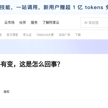
云市场
伙伴
服务
了解阿里云
践
官方博客
考认证
TIANCHI大赛
活动广场
下载
AI 特惠
数据与 API
成为产品伙伴
企业增值服务
最佳实践
价格计算器
AI 场景体
基础软件
产品伙伴合
阿里云认证
市场活动
配置报价
大模型
自助选配和估算价格
新方式
睿译宝，AI翻译排版一步到位
智启 AI 普惠权益
产品生态集成认证中心
企业支持计划
云上春晚
域名与网站
千问官方 MaaS 平台，为开发者和 Agent 而生，新用户赠送 1 亿 + tokens 额度
Qwen Aud
AI Coding
阿里云Maa
2026 阿里云
云服务器 E
为企业打
数据集
Windows
大模型认证
模型
NEW
NEW
交付可用成果
值低价云产品抢先购
上传文档即自动完成翻译和格式还原
至高享 1亿+免费 tokens，加速 Al 应用落地
提供智能易用的域名与建站服务
智能编程，一键
安全可靠、
产品生态伙伴
专家技术服务
云上奥运之旅
弹性计算合作
阿里云中企出
手机三要素
宝塔 Linux
全部认证
格有变，这是怎么回事？
价格优势
有专属领域专家
GLM-5.2：长任务时代开源旗舰模型
阿里云 OPC 创新助力计划
千问大模型
即刻拥有 DeepS
AI 电商营销
对象存储 O
大模型
产品生态伙伴工作台
企业增值服务台
云栖战略参考
云存储合作计
云栖大会
身份实名认证
CentOS
训练营
推动算力普惠，释放技术红利
最高返9万
多领域专家智能体,一键组建 AI 虚拟交付团队
快速构建应用程序和网站，即刻迈出上云第一步
至高百万元 Token 补贴，加速一人公司成长
多元化、高性能、安全可靠的大模型服务
真正可用的 1M 上下文,一次完成代码全链路开发
轻松解锁专属 Dee
从图文生成到
云上的中国
数据库合作计
活动全景
短信
Docker
图片和
站式影视创作平台
Hermes Agent，打造自进化智能体
Token Plan 模型订阅计划
数字证书管理服务（原SSL证书）
5 分钟轻松部署
AI 广告创作
无影云电脑
企业成长
NEW
信息公告
看见新力量
云网络合作计
OCR 文字识别
JAVA
证享300元代金券
可视化编排打通从文字构思到成片全链路闭环
全托管，含MySQL、PostgreSQL、SQL Server、MariaDB多引擎
自主进化，持久记忆，越用越聪明
Qwen3.8-Max 首发尝鲜，限时加量 10 倍，夜间低至2折
实现全站HTTPS，呈现可信的WEB访问
图文、视频一
随时随地安
魔搭 Mode
Kimi-K3
HappyHors
版权
NEW
loud
服务实践
官网公告
金融模力时刻
Salesforce O
版
发票查验
全能环境
Claude Code + GStack 打造工程团队
千问办公，限时限量积分加倍
Qoder
低代码高效构
AI 建站
短信服务
型
NEW
作计划
Kimi 最新旗舰模型，长程编程与推理利器
让文字生成流
计划
创新中心
魔搭 ModelSc
健康状态
理服务
让AI从“聊天伙伴”进化为能干活的“数字员工”
安装技能 GStack，拥有专属 AI 工程团队
你的AI工作搭子，覆盖日常办公高频场景
面向真实软件的智能体编程平台
0 代码专业建
客户案例
天气预报查询
操作系统
态合作计划