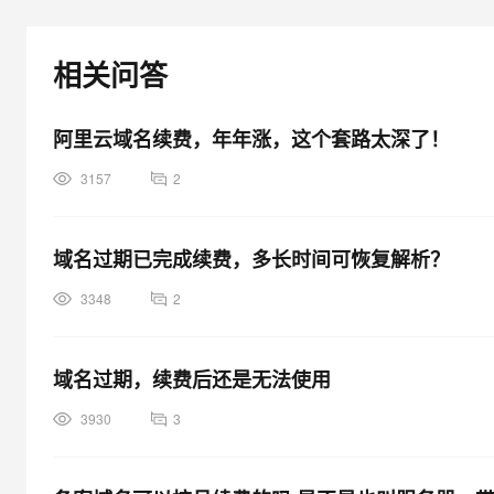
大模型解决方案
迁移与运维管理
快速部署 Dify，高效搭建 
相关问答
专有云
10 分钟在聊天系统中增加
阿里云域名续费，年年涨，这个套路太深了！
3157
2
域名过期已完成续费，多长时间可恢复解析？
3348
2
域名过期，续费后还是无法使用
3930
3