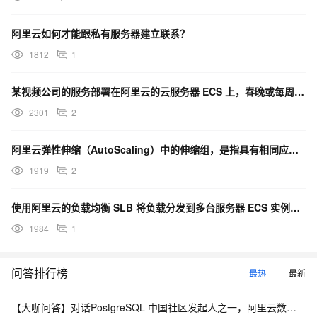
阿里云如何才能跟私有服务器建立联系？
1812
1
某视频公司的服务部署在阿里云的云服务器 ECS 上，春晚或每周五热门节目来临时，如临大敌，又不想长期
2301
2
阿里云弹性伸缩（AutoScaling）中的伸缩组，是指具有相同应用场景的 ECS 实例集合。当用户
1919
2
使用阿里云的负载均衡 SLB 将负载分发到多台服务器 ECS 实例上去的时候，哪些工具即可获得发起请
1984
1
问答排行榜
最热
最新
【大咖问答】对话PostgreSQL 中国社区发起人之一，阿里云数据库高级专家 德哥