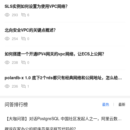
SLS实例如何设置为使用VPC网络？
293
6
北向安全VPC的关键点概述？
254
0
如何搭建一个开通IPV4网关的vpc网络，让ECS上公网？
238
0
polardb-x 1.0 底下2个rds都只有经典网络和公网地址，怎么给添加vpc网络？
236
1
问答排行榜
最热
最新
【大咖问答】对话PostgreSQL 中国社区发起人之一，阿里云数据库高级专家 德哥
据说在家办公的程序员是这样写代码的？