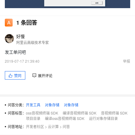
1
条回答
好慢
vs2017和vs2010 编译demo 问题一样
阿里云高级技术专家
发工单问吧
2019-07-17 21:39:40
举报
赞同
展开评论
问答分类：
开发工具
对象存储
对象存储
问答标签：
oss音视频终端 SDK
编译音视频终端 SDK
音视频终端 SDK
项目目录
编译oss音视频终端 SDK
运行对象存储目录
问答地址：
开发者社区
>
云计算
>
问答