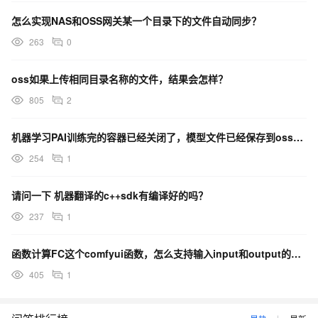
怎么实现NAS和OSS网关某一个目录下的文件自动同步？
263
0
oss如果上传相同目录名称的文件，结果会怎样？
805
2
机器学习PAI训练完的容器已经关闭了，模型文件已经保存到oss， 这里不指定模型文件路径加载啥呢？
254
1
请问一下 机器翻译的c++sdk有编译好的吗？
237
1
函数计算FC这个comfyui函数，怎么支持输入input和output的图像从oss关联加载？
405
1