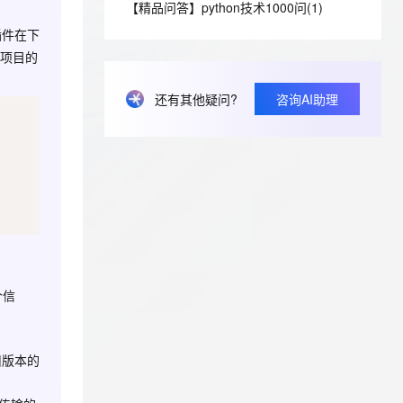
安全
【精品问答】python技术1000问(1)
我要投诉
e-1.1-I2V
Cosyvoice-V3-Flash
PolarDB
上云场景组合购
Milvus 弹性伸缩功能新增节
伴
漫剧创作，剧本、分镜、视频高效生成
100%兼容MySQL、PostgreSQL，兼容Oracle，支持集中和分布式
覆盖90%+业务场景，专享组合折扣价
点支持范围
畅自然，细节丰富
高表现力语音合成大模型，语音克隆听感自然
插件在下
VPN
a项目的
ernetes 版 ACK
云聚AI 严选权益
AI 原生数据库服务发布
SSL 证书
2V
Fun-ASR
，一键激活高效办公新体验
理容器应用的 K8s 服务
精选AI产品，从模型到应用全链提效
Agent 数据网关
还有其他疑问?
咨询AI助理
文戏情感细腻自然，动作戏激烈拳拳到肉，实现更强表演能力
支持中英文自由切换，具备更强的噪声鲁棒性
堡垒机
AI 用量加速计划
云原生数据库 PolarDB
防火墙
、识别商机，让客服更高效、服务更出色。
新老同享，达量后返
Agentic Database 发布
主机安全
应用
千问办公
NEW
AI 应用及服务市场
的智能体编程平台
一站式AI生产力平台
AI 应用
伶鹊
企业级人与Agent协作平台，接入和调度多个数字员工
智能客服平台，对话机器人、对话分析、智能外呼
大模型
个信
大模型服务平台百炼 - 全妙
自然语言处理
应用创作平台
多模态内容创作工具，已接入 DeepSeek
数据标注
旧版本的
机器学习