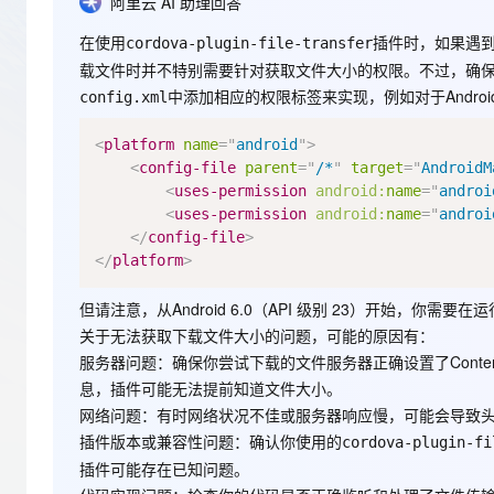
存储
天池大赛
阿里云 AI 助理回答
Qwen3.7-Plus
云解析DNS
解决方案免费试用 新老
电子合同
最高领取价值200元试用
能看、能想、能动手的多模
安全
在使用
插件时，如果遇
网络与CDN
cordova-plugin-file-transfer
AI 算法大赛
畅捷通
载文件时并不特别需要针对获取文件大小的权限。不过，确保应
大数据开发治理平台 Data
AI 产品 免费试用
网络
安全
云开发大赛
Qwen3-VL-Plus
中添加相应的权限标签来实现，例如对于Androi
config.xml
Tableau 订阅
1亿+ 大模型 tokens 和 
可观测
入门学习赛
中间件
AI空中课堂在线直播课
<
platform
name
=
"
android
"
>
云防火墙
140+云产品 免费试用
<
config-file
parent
=
"
/*
"
target
=
"
AndroidM
上云与迁云
云原生的云上边界网络安全
产品新客免费试用，最长1
数据库
<
uses-permission
android:
name
=
"
androi
生态解决方案
大模型服务
<
uses-permission
android:
name
=
"
androi
企业出海
大模型ACA认证体验
大数据计算
</
config-file
>
助力企业全员 AI 认知与能
行业生态解决方案
千问AI平台-Token Plan
</
platform
>
政企业务
媒体服务
开发者生态解决方案
但请注意，从Android 6.0（API 级别 23）开始，你需要
企业服务与云通信
千问AI平台-模型体验
AI 开发和 AI 应用解决
关于无法获取下载文件大小的问题，可能的原因有：
在线体验全尺寸、多种模态
域名与网站
服务器问题
：确保你尝试下载的文件服务器正确设置了Conte
息，插件可能无法提前知道文件大小。
Happy 系列大模型
终端用户计算
网络问题
：有时网络状况不佳或服务器响应慢，可能会导致
插件版本或兼容性问题
：确认你使用的
cordova-plugin-fi
Serverless
插件可能存在已知问题。
开发工具