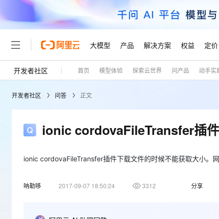
大模型
产品
解决方案
权益
定价
开发者社区
首页
模型体验
探索云世界
问产品
动手实
大模型
产品
解决方案
权益
定价
云市场
伙伴
服务
了解阿里云
精选产品
精选解决方案
普惠上云
产品定价
精选商城
成为销售伙伴
售前咨询
为什么选择阿里云
千问AI平台
开发者社区
问答
正文
了解云产品的定价详情
大模型服务平台百炼
千问办公，解锁你的工作
普惠上云 官方力荐
分销伙伴
在线服务
网站建设
什么是云计算
大
大模型服务与应用平台
企业级Agent产品，直接
云服务器38元/年起，超
咨询伙伴
多端小程序
技术领先
ionic cordovaFileTran
云上成本管理
售后服务
轻量应用服务器
Agency Agents：拥
官方推荐返现计划
大模型
精选产品
精选解决方案
Salesforce 国际版订阅
稳定可靠
管理和优化成本
推荐新用户得奖励，单订单
销售伙伴合作计划
自助服务
友盟天域
安全合规
人工智能与机器学习
AI
ionic cordovaFileTransfer插件下载文件的时候
文本生成
云数据库 RDS
HappyHorse 打造一
云工开物
无影生态合作计划
在线服务
观测云
分析师报告
高校专属算力普惠，学生认
计算
互联网应用开发
Qwen3.8-Max
呐勒哆
2017-09-07 18:50:24
3312
分享
HOT
Salesforce On Alibaba C
工单服务
Tuya 物联网平台阿里云
研究报告与白皮书
人工智能平台 PAI
快速拥有专属 OpenClaw
大模
Consulting Partner 合
大数据
容器
智能体时代全能旗舰模型
免费试用
短信专区
一站式AI开发、训练和推
蓝凌 OA
AI 大模型销售与服务生
现代化应用