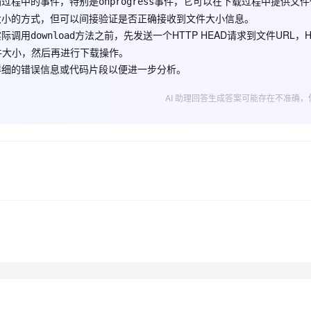
输过程中的事件，特别是
事件，它可以在下载过程中提供文件
onprogress
大小的方式，但可以间接验证是否正确接收到文件大小信息。
实际调用
方法之前，先发送一个HTTP HEAD请求到文件URL，H
download
AI 应用
10分钟微调：让0.6B模型媲美235B模
多模态数据信
型
取文件大小，然后再进行下载操作。
依托云原生高可用架构,实现Dify私有化部署
用1%尺寸在特定领域达到大模型90%以上效果
详细的错误信息或代码片段以便进一步分析。
一个 AI 助手
超强辅助，Bol
即刻拥有 DeepSeek-R1 满血版
在企业官网、通讯软件中为客户提供 AI 客服
AI 助理回答生成答案可能存在不准确，
多种方案随心选，轻松解锁专属 DeepSeek