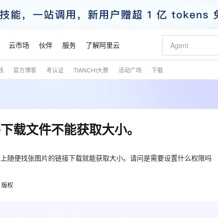
云市场
伙伴
服务
了解阿里云
践
官方博客
考认证
TIANCHI大赛
活动广场
下载
AI 特惠
数据与 API
成为产品伙伴
企业增值服务
最佳实践
价格计算器
AI 场景体
基础软件
产品伙伴合
阿里云认证
市场活动
配置报价
大模型
自助选配和估算价格
新方式
睿译宝，AI翻译排版一步到位
智启 AI 普惠权益
产品生态集成认证中心
企业支持计划
云上春晚
域名与网站
千问官方 MaaS 平台，为开发者和 Agent 而生，新用户赠送 1 亿 + tokens 额度
Qwen Aud
AI Coding
阿里云Maa
2026 阿里云
云服务器 E
为企业打
数据集
Windows
大模型认证
模型
NEW
NEW
交付可用成果
值低价云产品抢先购
上传文档即自动完成翻译和格式还原
至高享 1亿+免费 tokens，加速 Al 应用落地
提供智能易用的域名与建站服务
智能编程，一键
安全可靠、
产品生态伙伴
专家技术服务
云上奥运之旅
弹性计算合作
阿里云中企出
手机三要素
宝塔 Linux
全部认证
sfer插件下载文件不能获取大小。
价格优势
有专属领域专家
GLM-5.2：长任务时代开源旗舰模型
阿里云 OPC 创新助力计划
千问大模型
即刻拥有 DeepS
AI 电商营销
对象存储 O
大模型
产品生态伙伴工作台
企业增值服务台
云栖战略参考
云存储合作计
云栖大会
身份实名认证
CentOS
训练营
推动算力普惠，释放技术红利
最高返9万
多领域专家智能体,一键组建 AI 虚拟交付团队
快速构建应用程序和网站，即刻迈出上云第一步
至高百万元 Token 补贴，加速一人公司成长
多元化、高性能、安全可靠的大模型服务
真正可用的 1M 上下文,一次完成代码全链路开发
轻松解锁专属 Dee
从图文生成到
云上的中国
数据库合作计
活动全景
短信
Docker
不能获取大小。网上随便找张图片的链接下载就能获取大小。请问是需要设置什么权限吗
图片和
站式影视创作平台
Hermes Agent，打造自进化智能体
Token Plan 模型订阅计划
数字证书管理服务（原SSL证书）
5 分钟轻松部署
AI 广告创作
无影云电脑
企业成长
NEW
信息公告
看见新力量
云网络合作计
OCR 文字识别
JAVA
证享300元代金券
可视化编排打通从文字构思到成片全链路闭环
全托管，含MySQL、PostgreSQL、SQL Server、MariaDB多引擎
自主进化，持久记忆，越用越聪明
Qwen3.8-Max 首发尝鲜，限时加量 10 倍，夜间低至2折
实现全站HTTPS，呈现可信的WEB访问
图文、视频一
随时随地安
魔搭 Mode
Kimi-K3
HappyHors
版权
NEW
loud
服务实践
官网公告
金融模力时刻
Salesforce O
版
发票查验
全能环境
Claude Code + GStack 打造工程团队
千问办公，限时限量积分加倍
Qoder
低代码高效构
AI 建站
短信服务
型
NEW
作计划
Kimi 最新旗舰模型，长程编程与推理利器
让文字生成流
计划
创新中心
魔搭 ModelSc
健康状态
理服务
让AI从“聊天伙伴”进化为能干活的“数字员工”
安装技能 GStack，拥有专属 AI 工程团队
你的AI工作搭子，覆盖日常办公高频场景
面向真实软件的智能体编程平台
0 代码专业建
客户案例
天气预报查询
操作系统
态合作计划