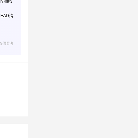
传输的
EAD请
息提取
与 AI 智能体进行实时音视频通话
从文本、图片、视频中提取结构化的属性信息
构建支持视频理解的 AI 音视频实时通话应用
t.diy 一步搞定创意建站
构建大模型应用的安全防护体系
通过自然语言交互简化开发流程,全栈开发支持
通过阿里云安全产品对 AI 应用进行安全防护
仅供参考