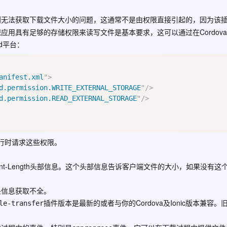
Deepseek-v4-pro
HappyHors
同享
万小智 AI 建站低至 15元/月
Qoder CN
AI 短剧/漫剧
云原生数据库 
快递物流查询
WordPress
成为服务伙
高校合作
点，立即开启云上创新
覆盖公网/内网、递归/权威、移动APP等全场景解析服务
送.CN域名，送备案服务码
基于千问大模型等，支持代码智能生成、研发智能问答
AI助力短剧
态智能体模型
旗舰 MoE 大模型，百万上下文与顶尖推理能力
图生视频，流
到无法获取下载文件大小的问题，这通常不是由权限直接引起的，因为该
Ubuntu
用具有足够的存储权限来读写文件是基本要求，这可以通过在Cordov
服务生态伙伴
云工开物
企业应用
Works
Night Plan 支持 Qwen 3.8-Max
云原生大数据计算服务 MaxCompute
AI 办公
容器服务 Kub
NEW
GLM-5.2
Wan2.7-T
d平台：
Red Hat
30+ 款产品免费体验
Data Agent 驱动的一站式 Data+AI 开发治理平台
夜间 5 折，Qwen/Meoo/TokenPlan 客户专享
面向分析的企业级SaaS模式云数据仓库
AI智能应用
提供一站式管
科研合作
视觉 Coding、空间感知、多模态思考等全面升级
1M上下文，专为长程任务能力而生
ERP
堂（旗舰版）
SUSE
智能客服
anifest.xml
"
>
CRM
防护产品
2个月
自动承接线索
d.permission.WRITE_EXTERNAL_STORAGE
"
/>
建站小程序
OA 办公系统
AI 应用构建
大模型原生
d.permission.READ_EXTERNAL_STORAGE
"
/>
力提升
财税管理
模板建站
Qoder
大模型服务平台百炼-应用模版
HOT
NEW
面向真实软件
个人版上线、团队版降价；千问3.8-Max首发发尝鲜
丰富多元化的应用模版和解决方案
400电话
定制建站
在运行时请求这些权限。
万有无界
大模型服务平台百炼-智能体
方案
广告营销
模板小程序
的模型效果
灵活可视化地构建企业级 Agent
nt-Length头部信息。这个头部信息告诉客户端文件的大小，如果没有这
定制小程序
秒悟
人工智能平台 PAI
APP 开发
头信息获取不全。
云端极速 AI 
新一代 AI 视频生成模型，深度适配广告营销等场景
AI Native 的算法工程平台，一站式完成建模、训练、推理服务部署
插件版本是最新的或者与你的Cordova及Ionic版本兼容。
le-transfer
建站系统