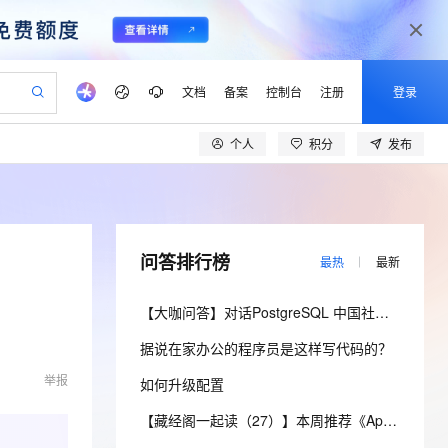
文档
备案
控制台
注册
登录
个人
积分
发布
验
作计划
器
AI 活动
专业服务
服务伙伴合作计划
开发者社区
加入我们
产品动态
服务平台百炼
阿里云 OPC 创新助力计划
一站式生成采购清单，支持单品或批量购买
io：打造专属 AI 语音助手
S产品伙伴计划（繁花）
峰会
CS
造的大模型服务与应用开发平台
一句话生成原生可编辑精美 PPT 文稿
AI 生产力先锋
Al MaaS 服务伙伴赋能合作
域名
博文
Careers
至高可申请百万元
Qwen3.8-Max 模型上线
开启高性价比 AI 编程新体验
弹性可伸缩的云计算服务
Qwen-Audio-3.0-Realtime 端到端实时语音角色扮演
输入一句话想法, 轻松生成专业的 PPT
先锋实践拓展 AI 生产力的边界
Token 补贴，五大权
计划
海大会
伙伴信用分合作计划
商标
问答
社会招聘
问答排行榜
最热
最新
益加速 OPC 成功
eek-V4-Pro
SS
一键部署幻兽帕鲁游戏服务器
飞天发布时刻
HOT
Open Search 向量检索版支
划
备案
电子书
校园招聘
pSeek-V4-Pro
视频创作，一键激活电商全链路生产力
稳定、安全、高性价比、高性能的云存储服务
一键购买专属联机服务器，轻松开启游戏
所见，即是所愿
持视频检索 Pipeline 功能
更多支持
【大咖问答】对话PostgreSQL 中国社区发起人之一，阿里云数据库高级专家 德哥
划
公司注册
镜像站
视频生成
语音识别与合成
专属 QwenPaw
漫剧工坊：一站式动画创作平台
AI 实训营
HOT
应用身份服务 (IDaaS)
据说在家办公的程序员是这样写代码的？
合作伙伴培训与认证
划
上云迁移
站生成，高效打造优质广告素材
全接入的云上超级电脑
从聊天伙伴进化为能主动干活的本地数字员工
快速生产连贯的高质量长漫剧
从基础到进阶，Agent 创客手把手教你
OpenClaw 管理能力上线
lScope
我要反馈
e-1.1-T2V
Qwen3-TTS-Flash
举报
如何升级配置
查询合作伙伴
n Alibaba Cloud ISV 合作
代维服务
建企业门户网站
10 分钟搭建微信、支付宝小程序
MaxCompute MaxFrame 提
畅细腻的高质量视频
离线语音合成大模型，多语言方言自适应，低延迟高稳定
创新加速
ope
登录合作伙伴管理后台
【藏经阁一起读（27）】本周推荐《Apache Flink案例集（2022版）》，你有哪些心得？
我要建议
站，无忧落地极速上线
以可视化方式快速构建移动和 PC 门户网站
国内短信简单易用，安全可靠，秒级触达，全球覆盖200+国家和地区。
高效部署网站，快速应用到小程序
供自动弹性内存功能