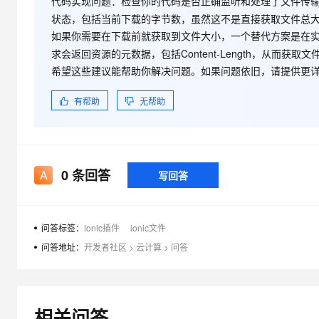
代码实现问题
：检查你的代码是否正确监听和处理了文件传
大模型解决方案
状态，包括当前下载的字节数，虽然这不是直接获取文件总
迁移与运维管理
如果你需要在下载前就获取到文件大小，一个替代方案是在
快速部署 Dify，高效搭建 
求会返回资源的元数据，包括Content-Length，从而获
专有云
希望这些建议能帮助你解决问题。如果问题依旧，请提供更
10 分钟在聊天系统中增加
有帮助
无帮助
0
条回答
写回答
问答标签：
ionic插件
ionic文件
问答地址：
开发者社区
>
云计算
>
问答
相关问答