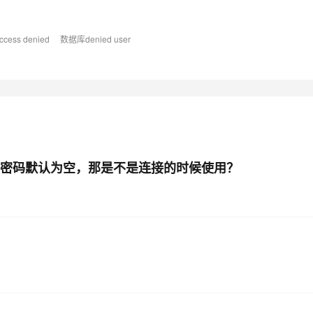
AI 应用
10分钟微调：让0.6B模型媲美235B模
多模态数据信
ess denied
数据库denied user
型
依托云原生高可用架构,实现Dify私有化部署
用1%尺寸在特定领域达到大模型90%以上效果
一个 AI 助手
超强辅助，Bol
即刻拥有 DeepSeek-R1 满血版
在企业官网、通讯软件中为客户提供 AI 客服
多种方案随心选，轻松解锁专属 DeepSeek
root密码默认为空，那是不是连接的时候使用？