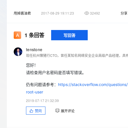
存储
天池大赛
Qwen3.7-Plus
云解析DNS
解决方案免费试用 新老
电子合同
最高领取价值200元试用
能看、能想、能动手的多模
安全
网络与CDN
AI 算法大赛
甩掉酱油君
2017-08-29 19:11:23
32492
分享
畅捷通
大数据开发治理平台 Data
AI 产品 免费试用
网络
安全
云开发大赛
Qwen3-VL-Plus
Tableau 订阅
1亿+ 大模型 tokens 和 
可观测
入门学习赛
1
条回答
写回答
中间件
AI空中课堂在线直播课
云防火墙
140+云产品 免费试用
上云与迁云
云原生的云上边界网络安全
产品新客免费试用，最长1
数据库
tenstone
生态解决方案
大模型服务
现任杭州懒猪行CTO，曾任某知名网络安全企业高级产品经理，具
企业出海
大模型ACA认证体验
大数据计算
助力企业全员 AI 认知与能
行业生态解决方案
您好！
千问AI平台-Token Plan
政企业务
媒体服务
请检查用户名密码是否填写错误。
开发者生态解决方案
企业服务与云通信
仍有问题请参考：
https://stackoverflow.com/question
千问AI平台-模型体验
AI 开发和 AI 应用解决
在线体验全尺寸、多种模态
root-user
域名与网站
2019-07-17 21:32:39
Happy 系列大模型
终端用户计算
赞同
展开评论
Serverless
开发工具