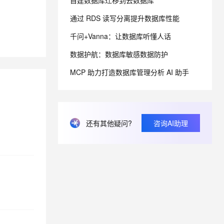
自建数据库迁移到云数据库
通过 RDS 读写分离提升数据库性能
息提取
与 AI 智能体进行实时音视频通话
千问+Vanna：让数据库听懂人话
从文本、图片、视频中提取结构化的属性信息
构建支持视频理解的 AI 音视频实时通话应用
数据护航：数据库敏感数据防护
t.diy 一步搞定创意建站
构建大模型应用的安全防护体系
通过自然语言交互简化开发流程,全栈开发支持
通过阿里云安全产品对 AI 应用进行安全防护
MCP 助力打造数据库管理分析 AI 助手
还有其他疑问?
咨询AI助理