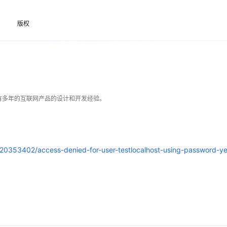
Deepseek-v4-pro
HappyHors
同享
万小智 AI 建站低至 15元/月
Qoder CN
AI 短剧/漫剧
云原生数据库 
快递物流查询
WordPress
成为服务伙
高校合作
点，立即开启云上创新
覆盖公网/内网、递归/权威、移动APP等全场景解析服务
送.CN域名，送备案服务码
基于千问大模型等，支持代码智能生成、研发智能问答
AI助力短剧
态智能体模型
旗舰 MoE 大模型，百万上下文与顶尖推理能力
图生视频，流
版权
Ubuntu
服务生态伙伴
云工开物
企业应用
Works
Night Plan 支持 Qwen 3.8-Max
云原生大数据计算服务 MaxCompute
AI 办公
容器服务 Kub
NEW
GLM-5.2
Wan2.7-T
Red Hat
30+ 款产品免费体验
Data Agent 驱动的一站式 Data+AI 开发治理平台
夜间 5 折，Qwen/Meoo/TokenPlan 客户专享
面向分析的企业级SaaS模式云数据仓库
AI智能应用
提供一站式管
科研合作
视觉 Coding、空间感知、多模态思考等全面升级
1M上下文，专为长程任务能力而生
ERP
堂（旗舰版）
SUSE
智能客服
CRM
防护产品
2个月
自动承接线索
建站小程序
OA 办公系统
AI 应用构建
大模型原生
有多年的互联网产品的设计和开发经验。
力提升
财税管理
模板建站
Qoder
大模型服务平台百炼-应用模版
HOT
NEW
面向真实软件
个人版上线、团队版降价；千问3.8-Max首发发尝鲜
丰富多元化的应用模版和解决方案
400电话
定制建站
万有无界
s/20353402/access-denied-for-user-testlocalhost-using-password-y
大模型服务平台百炼-智能体
方案
广告营销
模板小程序
的模型效果
灵活可视化地构建企业级 Agent
定制小程序
秒悟
人工智能平台 PAI
APP 开发
云端极速 AI 
新一代 AI 视频生成模型，深度适配广告营销等场景
AI Native 的算法工程平台，一站式完成建模、训练、推理服务部署
建站系统