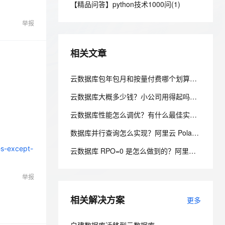
安全
【精品问答】python技术1000问(1)
我要投诉
e-1.1-I2V
Cosyvoice-V3-Flash
PolarDB
上云场景组合购
Milvus 弹性伸缩功能新增节
伴
漫剧创作，剧本、分镜、视频高效生成
100%兼容MySQL、PostgreSQL，兼容Oracle，支持集中和分布式
覆盖90%+业务场景，专享组合折扣价
点支持范围
畅自然，细节丰富
高表现力语音合成大模型，语音克隆听感自然
VPN
举报
ernetes 版 ACK
云聚AI 严选权益
AI 原生数据库服务发布
SSL 证书
2V
Fun-ASR
，一键激活高效办公新体验
理容器应用的 K8s 服务
精选AI产品，从模型到应用全链提效
Agent 数据网关
相关文章
文戏情感细腻自然，动作戏激烈拳拳到肉，实现更强表演能力
支持中英文自由切换，具备更强的噪声鲁棒性
堡垒机
AI 用量加速计划
云原生数据库 PolarDB
防火墙
云数据库包年包月和按量付费哪个划算？阿里云 RDS 计费方式选型全解析
、识别商机，让客服更高效、服务更出色。
新老同享，达量后返
Agentic Database 发布
主机安全
应用
云数据库大概多少钱？小公司用得起吗？入门规格价格全解析
云数据库性能怎么调优？有什么最佳实践？——五层调优体系与阿里云 RDS 实战
千问办公
NEW
AI 应用及服务市场
的智能体编程平台
一站式AI生产力平台
数据库并行查询怎么实现？阿里云 PolarDB 并行查询提速数十倍解析
AI 应用
伶鹊
es-except-
云数据库 RPO=0 是怎么做到的？阿里云 PolarDB 三副本 + 物理复制解析
企业级人与Agent协作平台，接入和调度多个数字员工
智能客服平台，对话机器人、对话分析、智能外呼
大模型
举报
大模型服务平台百炼 - 全妙
自然语言处理
应用创作平台
多模态内容创作工具，已接入 DeepSeek
相关解决方案
数据标注
更多
机器学习