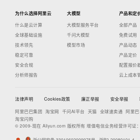
为什么选择阿里云
大模型
产品和定
什么是云计算
大模型服务平台
全部产品
全球基础设施
千问大模型
免费试用
技术领先
模型市场
产品动态
稳定可靠
产品定价
安全合规
配置报价
分析师报告
云上成本
法律声明
Cookies政策
廉正举报
安全举报
阿里巴巴集团
淘宝网
千问AI平台
天猫
全球速卖通
阿里巴
淘宝闪购
© 2009-现在 Aliyun.com 版权所有 增值电信业务经营许可证
浙公网安备 33010602009975号
浙B2-20080101-4