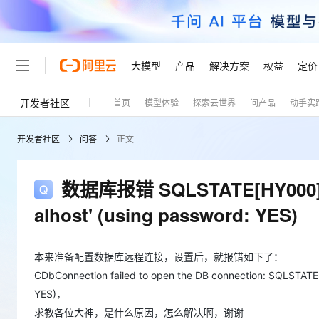
大模型
产品
解决方案
权益
定价
开发者社区
首页
模型体验
探索云世界
问产品
动手实
大模型
产品
解决方案
权益
定价
云市场
伙伴
服务
了解阿里云
精选产品
精选解决方案
普惠上云
产品定价
精选商城
成为销售伙伴
售前咨询
为什么选择阿里云
千问AI平台
开发者社区
问答
正文
了解云产品的定价详情
大模型服务平台百炼
千问办公，解锁你的工作
普惠上云 官方力荐
分销伙伴
在线服务
网站建设
什么是云计算
大
大模型服务与应用平台
企业级Agent产品，直接
云服务器38元/年起，超
咨询伙伴
多端小程序
技术领先
数据库报错 SQLSTATE[HY000] [104
云上成本管理
售后服务
轻量应用服务器
Agency Agents：拥
官方推荐返现计划
大模型
精选产品
精选解决方案
Salesforce 国际版订阅
稳定可靠
alhost' (using password: YES)
管理和优化成本
推荐新用户得奖励，单订单
销售伙伴合作计划
自助服务
友盟天域
安全合规
人工智能与机器学习
AI
文本生成
云数据库 RDS
HappyHorse 打造一
云工开物
无影生态合作计划
在线服务
观测云
分析师报告
高校专属算力普惠，学生认
本来准备配置数据库远程连接，设置后，就报错如下了：
计算
互联网应用开发
Qwen3.8-Max
HOT
Salesforce On Alibaba C
工单服务
CDbConnection failed to open the DB connection: SQLSTATE[H
Tuya 物联网平台阿里云
研究报告与白皮书
人工智能平台 PAI
快速拥有专属 OpenClaw
大模
Consulting Partner 合
大数据
容器
智能体时代全能旗舰模型
YES)，
免费试用
短信专区
一站式AI开发、训练和推
蓝凌 OA
求教各位大神，是什么原因，怎么解决啊，谢谢
AI 大模型销售与服务生
现代化应用