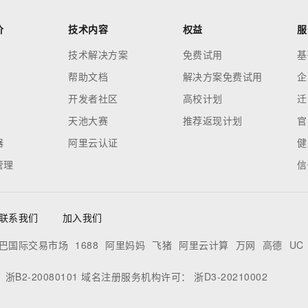
价
技术内容
权益
服
技术解决方案
免费试用
基
帮助文档
解决方案免费试用
企
开发者社区
高校计划
迁
天池大赛
推荐返现计划
官
器
阿里云认证
健
管理
信
联系我们
加入我们
巴国际交易市场
1688
阿里妈妈
飞猪
阿里云计算
万网
高德
UC
：
浙B2-20080101
域名注册服务机构许可：
浙D3-20210002