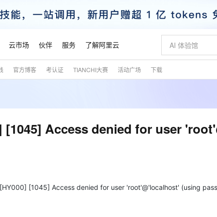
云市场
伙伴
服务
了解阿里云
践
官方博客
考认证
TIANCHI大赛
活动广场
下载
AI 特惠
数据与 API
成为产品伙伴
企业增值服务
最佳实践
价格计算器
AI 场景体
基础软件
产品伙伴合
阿里云认证
市场活动
配置报价
大模型
自助选配和估算价格
新方式
睿译宝，AI翻译排版一步到位
智启 AI 普惠权益
产品生态集成认证中心
企业支持计划
云上春晚
域名与网站
千问官方 MaaS 平台，为开发者和 Agent 而生，新用户赠送 1 亿 + tokens 额度
Qwen Aud
AI Coding
阿里云Maa
2026 阿里云
云服务器 E
为企业打
数据集
Windows
大模型认证
模型
NEW
NEW
交付可用成果
值低价云产品抢先购
上传文档即自动完成翻译和格式还原
至高享 1亿+免费 tokens，加速 Al 应用落地
提供智能易用的域名与建站服务
智能编程，一键
安全可靠、
产品生态伙伴
专家技术服务
云上奥运之旅
弹性计算合作
阿里云中企出
手机三要素
宝塔 Linux
全部认证
5] Access denied for user 'root'
价格优势
有专属领域专家
GLM-5.2：长任务时代开源旗舰模型
阿里云 OPC 创新助力计划
千问大模型
即刻拥有 DeepS
AI 电商营销
对象存储 O
大模型
产品生态伙伴工作台
企业增值服务台
云栖战略参考
云存储合作计
云栖大会
身份实名认证
CentOS
训练营
推动算力普惠，释放技术红利
最高返9万
多领域专家智能体,一键组建 AI 虚拟交付团队
快速构建应用程序和网站，即刻迈出上云第一步
至高百万元 Token 补贴，加速一人公司成长
多元化、高性能、安全可靠的大模型服务
真正可用的 1M 上下文,一次完成代码全链路开发
轻松解锁专属 Dee
从图文生成到
云上的中国
数据库合作计
活动全景
短信
Docker
图片和
站式影视创作平台
Hermes Agent，打造自进化智能体
Token Plan 模型订阅计划
数字证书管理服务（原SSL证书）
5 分钟轻松部署
AI 广告创作
无影云电脑
企业成长
NEW
信息公告
看见新力量
云网络合作计
OCR 文字识别
JAVA
证享300元代金券
可视化编排打通从文字构思到成片全链路闭环
全托管，含MySQL、PostgreSQL、SQL Server、MariaDB多引擎
自主进化，持久记忆，越用越聪明
Qwen3.8-Max 首发尝鲜，限时加量 10 倍，夜间低至2折
实现全站HTTPS，呈现可信的WEB访问
图文、视频一
随时随地安
魔搭 Mode
Kimi-K3
HappyHors
NEW
loud
服务实践
官网公告
Y000] [1045] Access denied for user 'root'@'localhost' (using pas
金融模力时刻
Salesforce O
版
发票查验
全能环境
Claude Code + GStack 打造工程团队
千问办公，限时限量积分加倍
Qoder
低代码高效构
AI 建站
短信服务
型
NEW
作计划
Kimi 最新旗舰模型，长程编程与推理利器
让文字生成流
计划
创新中心
魔搭 ModelSc
健康状态
理服务
让AI从“聊天伙伴”进化为能干活的“数字员工”
安装技能 GStack，拥有专属 AI 工程团队
你的AI工作搭子，覆盖日常办公高频场景
面向真实软件的智能体编程平台
0 代码专业建
客户案例
天气预报查询
操作系统
态合作计划