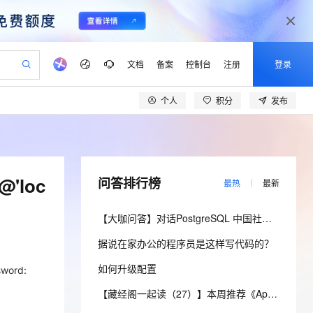
文档
备案
控制台
注册
登录
个人
积分
发布
验
作计划
器
AI 活动
专业服务
服务伙伴合作计划
开发者社区
加入我们
产品动态
服务平台百炼
阿里云 OPC 创新助力计划
一站式生成采购清单，支持单品或批量购买
io：打造专属 AI 语音助手
S产品伙伴计划（繁花）
峰会
CS
造的大模型服务与应用开发平台
一句话生成原生可编辑精美 PPT 文稿
AI 生产力先锋
Al MaaS 服务伙伴赋能合作
域名
博文
Careers
至高可申请百万元
Qwen3.8-Max 模型上线
开启高性价比 AI 编程新体验
弹性可伸缩的云计算服务
Qwen-Audio-3.0-Realtime 端到端实时语音角色扮演
输入一句话想法, 轻松生成专业的 PPT
先锋实践拓展 AI 生产力的边界
Token 补贴，五大权
计划
海大会
伙伴信用分合作计划
商标
问答
社会招聘
@'loc
问答排行榜
最热
最新
益加速 OPC 成功
eek-V4-Pro
SS
一键部署幻兽帕鲁游戏服务器
飞天发布时刻
HOT
Open Search 向量检索版支
划
备案
电子书
校园招聘
pSeek-V4-Pro
视频创作，一键激活电商全链路生产力
稳定、安全、高性价比、高性能的云存储服务
一键购买专属联机服务器，轻松开启游戏
所见，即是所愿
持视频检索 Pipeline 功能
更多支持
【大咖问答】对话PostgreSQL 中国社区发起人之一，阿里云数据库高级专家 德哥
划
公司注册
镜像站
视频生成
语音识别与合成
专属 QwenPaw
漫剧工坊：一站式动画创作平台
AI 实训营
HOT
应用身份服务 (IDaaS)
据说在家办公的程序员是这样写代码的？
合作伙伴培训与认证
划
上云迁移
站生成，高效打造优质广告素材
全接入的云上超级电脑
从聊天伙伴进化为能主动干活的本地数字员工
快速生产连贯的高质量长漫剧
从基础到进阶，Agent 创客手把手教你
OpenClaw 管理能力上线
lScope
我要反馈
e-1.1-T2V
Qwen3-TTS-Flash
如何升级配置
查询合作伙伴
sword:
n Alibaba Cloud ISV 合作
代维服务
建企业门户网站
10 分钟搭建微信、支付宝小程序
MaxCompute MaxFrame 提
畅细腻的高质量视频
离线语音合成大模型，多语言方言自适应，低延迟高稳定
创新加速
ope
登录合作伙伴管理后台
【藏经阁一起读（27）】本周推荐《Apache Flink案例集（2022版）》，你有哪些心得？
我要建议
站，无忧落地极速上线
以可视化方式快速构建移动和 PC 门户网站
国内短信简单易用，安全可靠，秒级触达，全球覆盖200+国家和地区。
高效部署网站，快速应用到小程序
供自动弹性内存功能