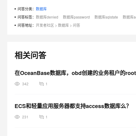
大模型解决方案
问答分类：
数据库
迁移与运维管理
快速部署 Dify，高效搭建 
问答标签：
数据库denied
数据库password
数据库sqlstate
数据库acc
专有云
问答地址：
开发者社区
>
数据库
>
问答
10 分钟在聊天系统中增加
相关问答
在OceanBase数据库，obd创建的业务租户的
342
1
ECS和轻量应用服务器都支持access数据库么？
231
1