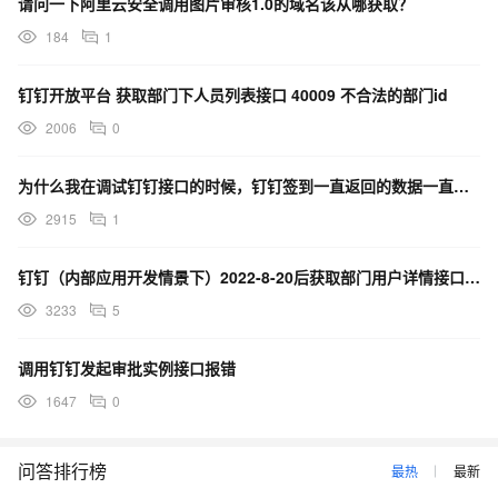
请问一下阿里云安全调用图片审核1.0的域名该从哪获取？
184
1
钉钉开放平台 获取部门下人员列表接口 40009 不合法的部门id
2006
0
为什么我在调试钉钉接口的时候，钉钉签到一直返回的数据一直是空的？
2915
1
钉钉（内部应用开发情景下）2022-8-20后获取部门用户详情接口线上跑会报超时且无错误码和错误消息
3233
5
调用钉钉发起审批实例接口报错
1647
0
问答排行榜
最热
最新