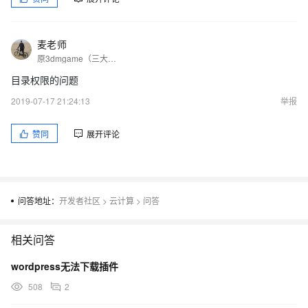
麦老师
原3dmgame（三大妈）游戏网运维总监，原阿里云栖论坛版主，wlnmp一键安装包作者，多年互联网行业从业经验，专注于Linux平台的系统维护、DevOps运维实践、监控平台实践及应用部署。我的博客https://blog.whsir.com
目录权限的问题
2019-07-17 21:24:13
举报
赞同
展开评论
问答地址：
开发者社区
>
云计算
>
问答
相关问答
wordpress无法下载插件
508
2