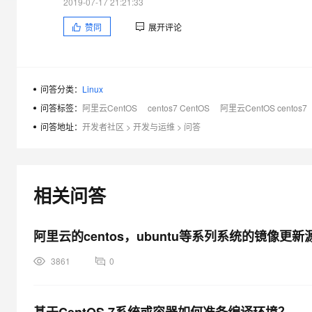
2019-07-17 21:21:33
大模型解决方案
赞同
展开评论
迁移与运维管理
快速部署 Dify，高效搭建 
专有云
10 分钟在聊天系统中增加
问答分类：
Linux
问答标签：
阿里云CentOS
centos7 CentOS
阿里云CentOS centos7
问答地址：
开发者社区
>
开发与运维
>
问答
相关问答
阿里云的centos，ubuntu等系列系统的镜像
3861
0