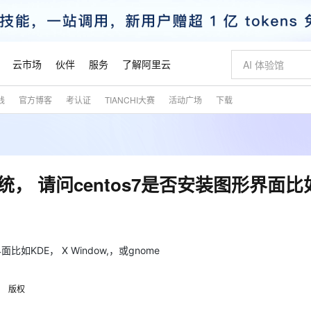
云市场
伙伴
服务
了解阿里云
践
官方博客
考认证
TIANCHI大赛
活动广场
下载
AI 特惠
数据与 API
成为产品伙伴
企业增值服务
最佳实践
价格计算器
AI 场景体
基础软件
产品伙伴合
阿里云认证
市场活动
配置报价
大模型
自助选配和估算价格
新方式
睿译宝，AI翻译排版一步到位
智启 AI 普惠权益
产品生态集成认证中心
企业支持计划
云上春晚
域名与网站
千问官方 MaaS 平台，为开发者和 Agent 而生，新用户赠送 1 亿 + tokens 额度
Qwen Aud
AI Coding
阿里云Maa
2026 阿里云
云服务器 E
为企业打
数据集
Windows
大模型认证
模型
NEW
NEW
交付可用成果
值低价云产品抢先购
上传文档即自动完成翻译和格式还原
至高享 1亿+免费 tokens，加速 Al 应用落地
提供智能易用的域名与建站服务
智能编程，一键
安全可靠、
产品生态伙伴
专家技术服务
云上奥运之旅
弹性计算合作
阿里云中企出
手机三要素
宝塔 Linux
全部认证
统， 请问centos7是否安装图形界面比
价格优势
有专属领域专家
GLM-5.2：长任务时代开源旗舰模型
阿里云 OPC 创新助力计划
千问大模型
即刻拥有 DeepS
AI 电商营销
对象存储 O
大模型
产品生态伙伴工作台
企业增值服务台
云栖战略参考
云存储合作计
云栖大会
身份实名认证
CentOS
训练营
推动算力普惠，释放技术红利
最高返9万
多领域专家智能体,一键组建 AI 虚拟交付团队
快速构建应用程序和网站，即刻迈出上云第一步
至高百万元 Token 补贴，加速一人公司成长
多元化、高性能、安全可靠的大模型服务
真正可用的 1M 上下文,一次完成代码全链路开发
轻松解锁专属 Dee
从图文生成到
云上的中国
数据库合作计
活动全景
短信
Docker
图片和
站式影视创作平台
Hermes Agent，打造自进化智能体
Token Plan 模型订阅计划
数字证书管理服务（原SSL证书）
5 分钟轻松部署
AI 广告创作
无影云电脑
企业成长
NEW
信息公告
看见新力量
云网络合作计
OCR 文字识别
JAVA
证享300元代金券
可视化编排打通从文字构思到成片全链路闭环
全托管，含MySQL、PostgreSQL、SQL Server、MariaDB多引擎
自主进化，持久记忆，越用越聪明
Qwen3.8-Max 首发尝鲜，限时加量 10 倍，夜间低至2折
实现全站HTTPS，呈现可信的WEB访问
图文、视频一
随时随地安
如KDE， X Window,，或gnome
魔搭 Mode
Kimi-K3
HappyHors
NEW
loud
服务实践
官网公告
金融模力时刻
Salesforce O
版
发票查验
全能环境
Claude Code + GStack 打造工程团队
千问办公，限时限量积分加倍
Qoder
低代码高效构
AI 建站
短信服务
型
NEW
作计划
Kimi 最新旗舰模型，长程编程与推理利器
让文字生成流
计划
版权
创新中心
魔搭 ModelSc
健康状态
理服务
让AI从“聊天伙伴”进化为能干活的“数字员工”
安装技能 GStack，拥有专属 AI 工程团队
你的AI工作搭子，覆盖日常办公高频场景
面向真实软件的智能体编程平台
0 代码专业建
客户案例
天气预报查询
操作系统
态合作计划