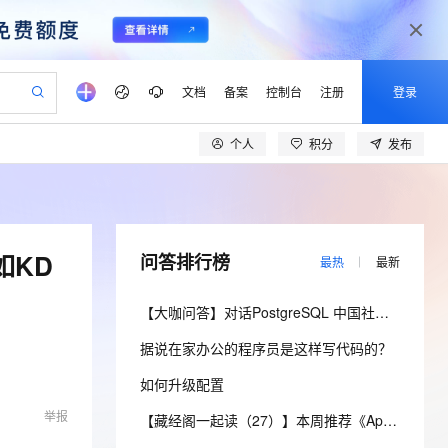
文档
备案
控制台
注册
登录
个人
积分
发布
验
作计划
器
AI 活动
专业服务
服务伙伴合作计划
开发者社区
加入我们
产品动态
服务平台百炼
阿里云 OPC 创新助力计划
一站式生成采购清单，支持单品或批量购买
io：打造专属 AI 语音助手
S产品伙伴计划（繁花）
峰会
CS
造的大模型服务与应用开发平台
一句话生成原生可编辑精美 PPT 文稿
AI 生产力先锋
Al MaaS 服务伙伴赋能合作
域名
博文
Careers
至高可申请百万元
Qwen3.8-Max 模型上线
开启高性价比 AI 编程新体验
弹性可伸缩的云计算服务
Qwen-Audio-3.0-Realtime 端到端实时语音角色扮演
输入一句话想法, 轻松生成专业的 PPT
先锋实践拓展 AI 生产力的边界
Token 补贴，五大权
计划
海大会
伙伴信用分合作计划
商标
问答
社会招聘
如KD
问答排行榜
最热
最新
益加速 OPC 成功
eek-V4-Pro
SS
一键部署幻兽帕鲁游戏服务器
飞天发布时刻
HOT
Open Search 向量检索版支
划
备案
电子书
校园招聘
pSeek-V4-Pro
视频创作，一键激活电商全链路生产力
稳定、安全、高性价比、高性能的云存储服务
一键购买专属联机服务器，轻松开启游戏
所见，即是所愿
持视频检索 Pipeline 功能
更多支持
【大咖问答】对话PostgreSQL 中国社区发起人之一，阿里云数据库高级专家 德哥
划
公司注册
镜像站
视频生成
语音识别与合成
专属 QwenPaw
漫剧工坊：一站式动画创作平台
AI 实训营
HOT
应用身份服务 (IDaaS)
据说在家办公的程序员是这样写代码的？
合作伙伴培训与认证
划
上云迁移
站生成，高效打造优质广告素材
全接入的云上超级电脑
从聊天伙伴进化为能主动干活的本地数字员工
快速生产连贯的高质量长漫剧
从基础到进阶，Agent 创客手把手教你
OpenClaw 管理能力上线
lScope
我要反馈
e-1.1-T2V
Qwen3-TTS-Flash
如何升级配置
查询合作伙伴
n Alibaba Cloud ISV 合作
代维服务
建企业门户网站
10 分钟搭建微信、支付宝小程序
MaxCompute MaxFrame 提
畅细腻的高质量视频
离线语音合成大模型，多语言方言自适应，低延迟高稳定
举报
创新加速
ope
登录合作伙伴管理后台
【藏经阁一起读（27）】本周推荐《Apache Flink案例集（2022版）》，你有哪些心得？
我要建议
站，无忧落地极速上线
以可视化方式快速构建移动和 PC 门户网站
国内短信简单易用，安全可靠，秒级触达，全球覆盖200+国家和地区。
高效部署网站，快速应用到小程序
供自动弹性内存功能