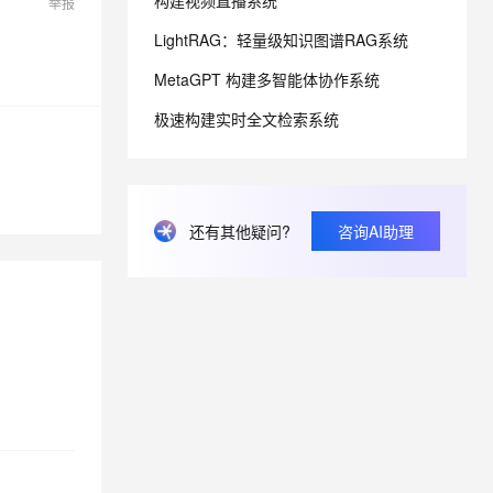
构建视频直播系统
举报
LightRAG：轻量级知识图谱RAG系统
息提取
与 AI 智能体进行实时音视频通话
MetaGPT 构建多智能体协作系统
从文本、图片、视频中提取结构化的属性信息
构建支持视频理解的 AI 音视频实时通话应用
极速构建实时全文检索系统
t.diy 一步搞定创意建站
构建大模型应用的安全防护体系
通过自然语言交互简化开发流程,全栈开发支持
通过阿里云安全产品对 AI 应用进行安全防护
还有其他疑问?
咨询AI助理