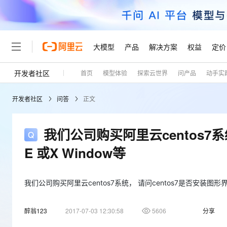
大模型
产品
解决方案
权益
定价
开发者社区
首页
模型体验
探索云世界
问产品
动手实
大模型
产品
解决方案
权益
定价
云市场
伙伴
服务
了解阿里云
精选产品
精选解决方案
普惠上云
产品定价
精选商城
成为销售伙伴
售前咨询
为什么选择阿里云
千问AI平台
开发者社区
问答
正文
了解云产品的定价详情
大模型服务平台百炼
千问办公，解锁你的工作
普惠上云 官方力荐
分销伙伴
在线服务
网站建设
什么是云计算
大
大模型服务与应用平台
企业级Agent产品，直接
云服务器38元/年起，超
咨询伙伴
多端小程序
技术领先
我们公司购买阿里云centos7系
云上成本管理
售后服务
轻量应用服务器
Agency Agents：拥
官方推荐返现计划
大模型
精选产品
精选解决方案
Salesforce 国际版订阅
稳定可靠
E 或X Window等
管理和优化成本
推荐新用户得奖励，单订单
销售伙伴合作计划
自助服务
友盟天域
安全合规
人工智能与机器学习
AI
文本生成
云数据库 RDS
HappyHorse 打造一
云工开物
无影生态合作计划
在线服务
观测云
分析师报告
高校专属算力普惠，学生认
我们公司购买阿里云centos7系统， 请问centos7是否安装图形界面比
计算
互联网应用开发
Qwen3.8-Max
HOT
Salesforce On Alibaba C
工单服务
Tuya 物联网平台阿里云
研究报告与白皮书
人工智能平台 PAI
快速拥有专属 OpenClaw
大模
Consulting Partner 合
大数据
容器
智能体时代全能旗舰模型
醉翁123
2017-07-03 12:30:58
5606
分享
免费试用
短信专区
一站式AI开发、训练和推
蓝凌 OA
AI 大模型销售与服务生
现代化应用