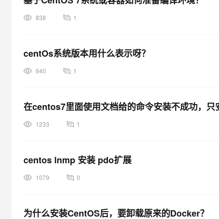
基于CentOS 7系统或容器如何准备编译环境？
838
1
centOs系统版本用什么表示呀？
640
1
在centos7里面使用文档给的命令安装不成功，只安
1233
1
centos lnmp 安装 pdo扩展
1079
0
为什么安装CentOS后，要卸载原来的Docker？