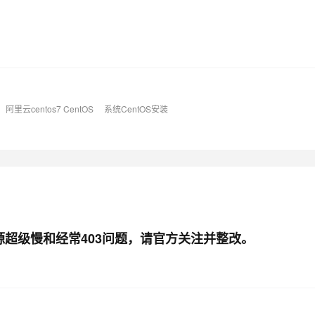
AI 应用
10分钟微调：让0.6B模型媲美235B模
多模态数据信
型
依托云原生高可用架构,实现Dify私有化部署
用1%尺寸在特定领域达到大模型90%以上效果
一个 AI 助手
超强辅助，Bol
即刻拥有 DeepSeek-R1 满血版
在企业官网、通讯软件中为客户提供 AI 客服
阿里云centos7 CentOS
系统CentOS安装
多种方案随心选，轻松解锁专属 DeepSeek
更新源超级慢和经常403问题，请官方关注并整改。