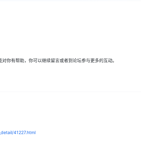
Deepseek-v4-pro
HappyHors
同享
万小智 AI 建站低至 15元/月
Qoder CN
AI 短剧/漫剧
云原生数据库 
快递物流查询
WordPress
成为服务伙
高校合作
点，立即开启云上创新
覆盖公网/内网、递归/权威、移动APP等全场景解析服务
送.CN域名，送备案服务码
基于千问大模型等，支持代码智能生成、研发智能问答
AI助力短剧
态智能体模型
旗舰 MoE 大模型，百万上下文与顶尖推理能力
图生视频，流
Ubuntu
服务生态伙伴
云工开物
企业应用
Works
Night Plan 支持 Qwen 3.8-Max
云原生大数据计算服务 MaxCompute
AI 办公
容器服务 Kub
NEW
GLM-5.2
Wan2.7-T
Red Hat
30+ 款产品免费体验
Data Agent 驱动的一站式 Data+AI 开发治理平台
夜间 5 折，Qwen/Meoo/TokenPlan 客户专享
面向分析的企业级SaaS模式云数据仓库
AI智能应用
提供一站式管
科研合作
视觉 Coding、空间感知、多模态思考等全面升级
1M上下文，专为长程任务能力而生
ERP
堂（旗舰版）
SUSE
智能客服
CRM
防护产品
2个月
自动承接线索
建站小程序
OA 办公系统
AI 应用构建
大模型原生
能对你有帮助，你可以继续留言或者到论坛参与更多的互动。
力提升
财税管理
模板建站
Qoder
大模型服务平台百炼-应用模版
HOT
NEW
面向真实软件
个人版上线、团队版降价；千问3.8-Max首发发尝鲜
丰富多元化的应用模版和解决方案
400电话
定制建站
万有无界
大模型服务平台百炼-智能体
方案
广告营销
模板小程序
的模型效果
灵活可视化地构建企业级 Agent
定制小程序
秒悟
人工智能平台 PAI
APP 开发
云端极速 AI 
新一代 AI 视频生成模型，深度适配广告营销等场景
AI Native 的算法工程平台，一站式完成建模、训练、推理服务部署
建站系统
detail/41227.html