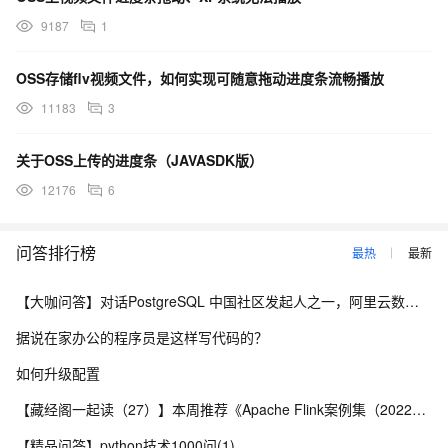
9187
1
OSS存储flv视频文件，如何实现可随意拖动进度条流畅播放
11183
3
关于OSS上传的进度条（JAVASDK版）
12176
6
问答排行榜
最热
最新
【大咖问答】对话PostgreSQL 中国社区发起人之一，阿里云数据库高级专家 德哥
据说在家办公的程序员是这样写代码的？
如何升级配置
【藏经阁一起读（27）】本周推荐《Apache Flink案例集（2022版）》，你有哪些心得？
【精品问答】python技术1000问(1)