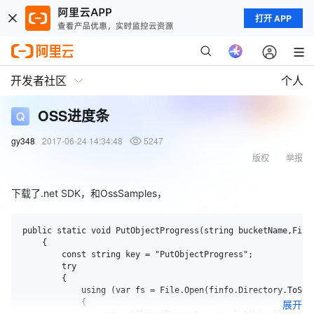
打开 APP
开发者社区
个人
OSS进度条
gy348
2017-06-24 14:34:48
5247
版权
举报
下载了.net SDK，和OssSamples，
public static void PutObjectProgress(string bucketName,FileI
    {

        const string key = "PutObjectProgress";

        try

        {

            using (var fs = File.Open(finfo.Directory.ToStri
            {

展开