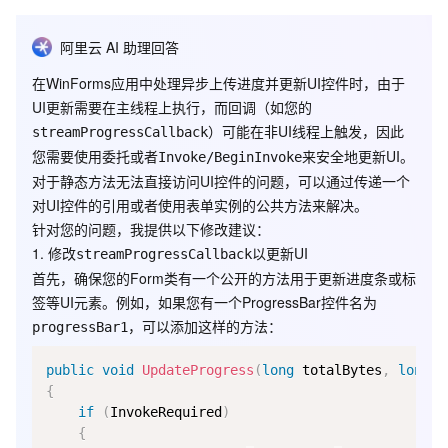
                var putObjectRequest = new PutObjectRequest(
                putObjectRequest.StreamTransferProgress += s
阿里云 AI 助理回答
                client.PutObject(putObjectRequest);

            }

在WinForms应用中处理异步上传进度并更新UI控件时，由于
            Console.WriteLine("Put object:{0} succeeded", ke
        }

UI更新需要在主线程上执行，而回调（如您的
        catch (OssException ex)

）可能在非UI线程上触发，因此
streamProgressCallback
        {

            Console.WriteLine("Failed with error code: {0};
您需要使用委托或者
来安全地更新UI。
Invoke/BeginInvoke
                ex.ErrorCode, ex.Message, ex.RequestId, ex.H
对于静态方法无法直接访问UI控件的问题，可以通过传递一个
        }

对UI控件的引用或者使用表单实例的公共方法来解决。
        catch (Exception ex)

        {

针对您的问题，我提供以下修改建议：
            Console.WriteLine("Failed with error info: {0}",
1. 修改
以更新UI
streamProgressCallback
        }

    }

首先，确保您的Form类有一个公开的方法用于更新进度条或标
签等UI元素。例如，如果您有一个ProgressBar控件名为
    private  static void streamProgressCallback(object sende
    {

，可以添加这样的方法：
progressBar1
        System.Console.WriteLine("ProgressCallback - TotalBy
public
void
UpdateProgress
(
long
 totalBytes
,
long
 t
            args.TotalBytes, args.TransferredBytes);        
{
if
(
InvokeRequired
)
{