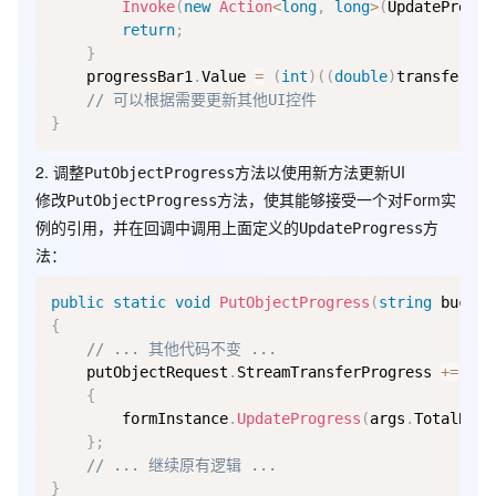
Invoke
(
new
Action
<
long
,
long
>
(
UpdateProgre
    private void button1_Click(object sender, EventArgs e)

    {

return
;
        if (openFileDialog1.ShowDialog() == DialogResult.OK)
}
        {

    progressBar1
.
Value 
=
(
int
)
(
(
double
)
transferred
            string fName = openFileDialog1.FileName;

// 可以根据需要更新其他UI控件
            FileInfo fileInf = new FileInfo(fName);

            PutObjectProgress(bucketName, fileInf);

}
            SimpleListObjects(bucketName);

        }

2. 调整
方法以使用新方法更新UI
PutObjectProgress
修改
方法，使其能够接受一个对Form实
PutObjectProgress
例的引用，并在回调中调用上面定义的
方
UpdateProgress
法：
1.如何 在winform 显示进度，streamProgressCallback方法是静态
的，无法访问 winform form中 控件
public
static
void
PutObjectProgress
(
string
 bucket
{
using (var fs = File.Open(finfo.Directory.ToString(),
// ... 其他代码不变 ...
FileMode.Open)) 提示访问被拒绝
    putObjectRequest
.
StreamTransferProgress 
+
=
(
se
{
        formInstance
.
UpdateProgress
(
args
.
TotalByte
}
;
// ... 继续原有逻辑 ...
}