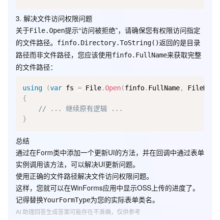
3. 解决文件访问权限问题
关于
提示“访问被拒绝”，请确保您有权限访问指定
File.Open
的文件路径。
返回的是目录
finfo.Directory.ToString()
路径而非文件路径，您应该使用
来获取完整
finfo.FullName
的文件路径：
using
(
var
 fs 
=
 File
.
Open
(
finfo
.
FullName
,
 FileMode
{
// ... 继续原有逻辑 ...
}
总结
通过在Form类中添加一个更新UI的方法，并在回调中通过表单
实例调用该方法，可以解决UI更新问题。
使用正确的文件路径解决文件访问权限问题。
这样，您就可以在WinForms应用中显示OSS上传的进度了。
记得替换
为您的实际表单类名。
YourFormType
AI 助理回答生成答案可能存在不准确，仅供参考