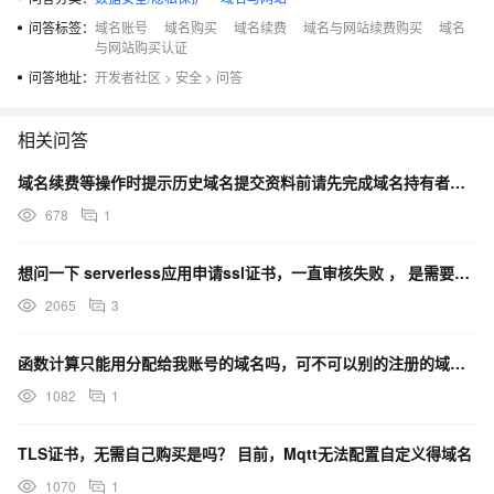
问答标签：
域名账号
域名购买
域名续费
域名与网站续费购买
域名
与网站购买认证
问答地址：
开发者社区
>
安全
>
问答
相关问答
域名续费等操作时提示历史域名提交资料前请先完成域名持有者过户/注册联系人修改
678
1
想问一下 serverless应用申请ssl证书，一直审核失败 ， 是需要自己购买域名绑定吗？ 如果
2065
3
函数计算只能用分配给我账号的域名吗，可不可以别的注册的域名呢？用了公司的域名，但是怎么还是弹我个人的
1082
1
TLS证书，无需自己购买是吗？ 目前，Mqtt无法配置自定义得域名
1070
1