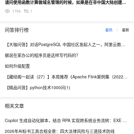
请问使用函数计算做域名管理的时候，如果是在非中国大陆创建的，也需要备案吗
1704
1
问答排行榜
最热
最新
【大咖问答】对话PostgreSQL 中国社区发起人之一，阿里云数据库高级专家 德哥
据说在家办公的程序员是这样写代码的？
如何升级配置
【藏经阁一起读（27）】本周推荐《Apache Flink案例集（2022版）》，你有哪些心得？
【精品问答】python技术1000问(1)
相关文章
Copilot 生成自动化脚本，结合 RPA 实现跨系统业务流转：EXE 打包与内网离线部署实践
2026年AI标书工具合规全景：四大法律风险与三道技术防线